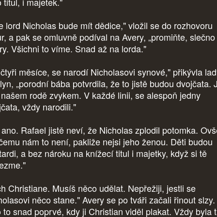
 titul, i majetek."
e lord Nicholas bude mít dědice," vložil se do rozhovoru
ur, a pak se omluvně podíval na Avery, „promiňte, slečno
ry. Všichni to víme. Snad až na lorda."
 čtyři měsíce, se narodí Nicholasovi synové," přikývla la
lyn, „porodní bába potvrdila, že to jistě budou dvojčata. 
v našem rodě zvykem. V každé linii, se alespoň jedny
čata, vždy narodili."
 ano. Rafael jistě neví, že Nicholas zplodil potomka. Ov
ičemu nám to není, pakliže nejsi jeho ženou. Děti budou
ardi, a bez nároku na knížecí titul i majetky, když si tě
ezme."
h Christiane. Musíš něco udělat. Nepřežiji, jestli se
olasovi něco stane." Avery se po tváři začali řinout slzy.
 to snad poprvé, kdy ji Christian viděl plakat. Vždy byla 