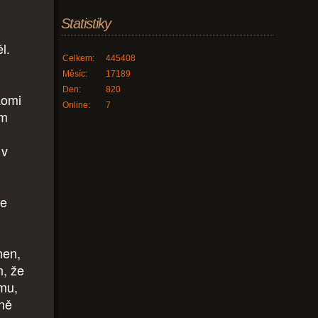
Statistiky
u
l.
Celkem:
445408
Měsíc:
17189
Den:
820
aomi
Online:
7
em
 v
že
nen,
n, že
mu,
ně