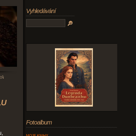
Vyhledávání
EŇ
LU
Fotoalbum
u,
MOJE KNIHY