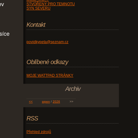
ev
STVOŘENÝ PRO TEMNOTU
SYN SEVERU
Kontakt
síce
povidkypeta@seznam.cz
l
Oblíbené odkazy
MOJE WATTPAD STRÁNKY
Archiv
<<
srpen
/
2026
>>
RSS
.
Přehled zdrojů