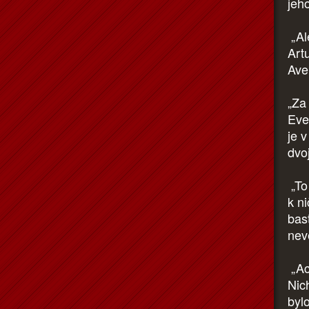
jeho
„Al
Art
Ave
„Za
Eve
je 
dvoj
„To
k n
bast
nev
„Ac
Nich
bylo