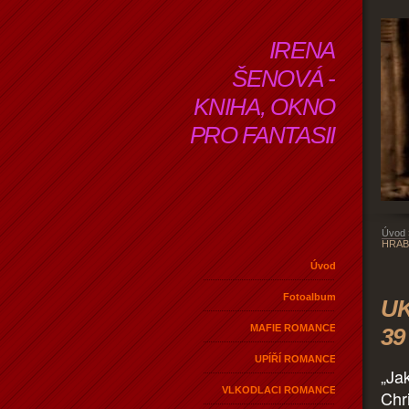
IRENA
ŠENOVÁ -
KNIHA, OKNO
PRO FANTASII
Úvod
HRAB
Úvod
Fotoalbum
U
MAFIE ROMANCE
39
UPÍŘÍ ROMANCE
„Ja
VLKODLACI ROMANCE
Chr