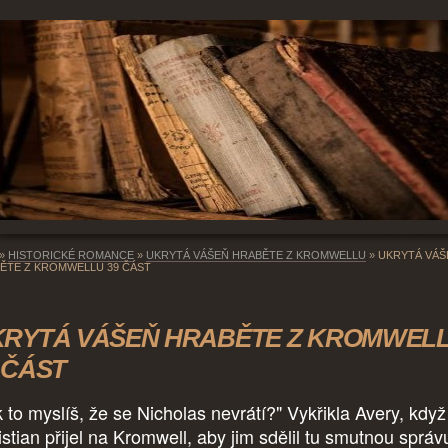
»
HISTORICKÉ ROMANCE
»
UKRYTÁ VÁŠEŇ HRABĚTE Z KROMWELLU
»
UKRYTÁ VÁŠ
ĚTE Z KROMWELLU 39 ČÁST
KRYTÁ VÁŠEŇ HRABĚTE Z KROMWEL
 ČÁST
k to myslíš, že se Nicholas nevrátí?" Vykřikla Avery, když
istian přijel na Kromwell, aby jim sdělil tu smutnou správ