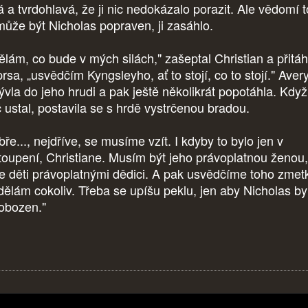
á a tvrdohlavá, že ji nic nedokázalo porazit. Ale vědomí 
může být Nicholas popraven, ji zasáhlo.
lám, co bude v mých silách," zašeptal Christian a přitáhl 
rsa, „usvědčím Kyngsleyho, ať to stojí, co to stojí." Aver
ývla do jeho hrudi a pak ještě několikrát popotáhla. Když 
č ustal, postavila se s hrdě vystrčenou bradou.
ře..., nejdříve, se musíme vzít. I kdyby to bylo jen v
toupení, Christiane. Musím být jeho právoplatnou ženou,
e děti právoplatnými dědici. A pak usvědčíme toho zmet
dělám cokoliv. Třeba se upíšu peklu, jen aby Nicholas by
obozen."