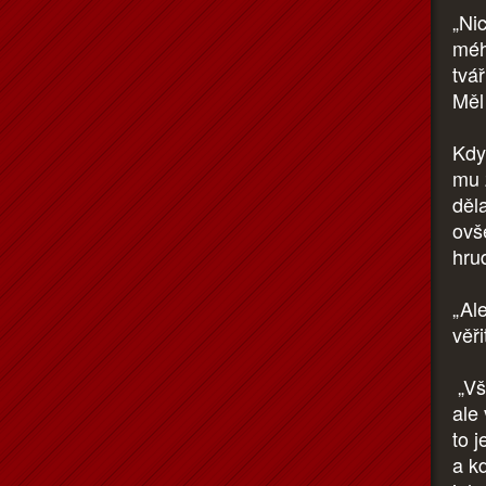
„Ni
méh
tvář
Měl
Kdy
mu 
děl
ovš
hru
„Al
věři
„Vš
ale
to 
a k