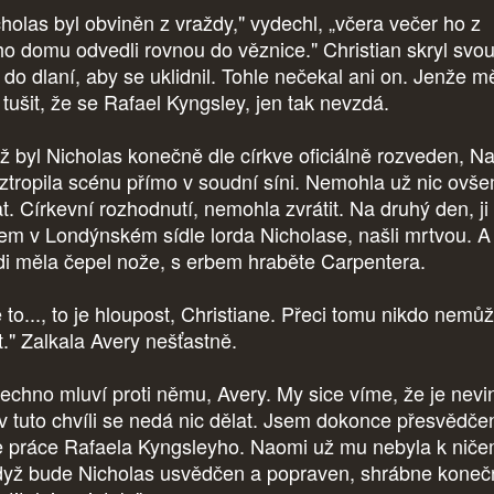
cholas byl obviněn z vraždy," vydechl, „včera večer ho z
o domu odvedli rovnou do věznice." Christian skryl svo
 do dlaní, aby se uklidnil. Tohle nečekal ani on. Jenže mě
 tušit, že se Rafael Kyngsley, jen tak nevzdá.
ž byl Nicholas konečně dle církve oficiálně rozveden, N
ztropila scénu přímo v soudní síni. Nemohla už nic ovš
at. Církevní rozhodnutí, nemohla zvrátit. Na druhý den, ji
em v Londýnském sídle lorda Nicholase, našli mrtvou. A
di měla čepel nože, s erbem hraběte Carpentera.
e to..., to je hloupost, Christiane. Přeci tomu nikdo nemů
t." Zalkala Avery nešťastně.
echno mluví proti němu, Avery. My sice víme, že je nevi
 v tuto chvíli se nedá nic dělat. Jsem dokonce přesvědče
je práce Rafaela Kyngsleyho. Naomi už mu nebyla k niče
dyž bude Nicholas usvědčen a popraven, shrábne koneč