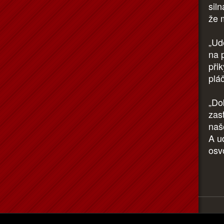
siln
že 
„Udě
na p
přik
plá
„Dob
zas
naš
A u
osv