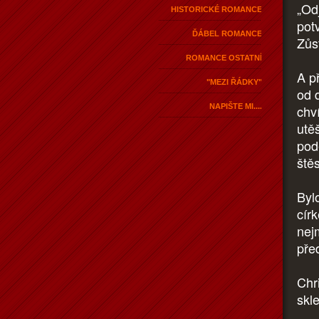
„Od
HISTORICKÉ ROMANCE
pot
ĎÁBEL ROMANCE
Zůst
ROMANCE OSTATNÍ
A p
"MEZI ŘÁDKY"
od 
NAPIŠTE MI....
chví
utěš
pode
ště
Bylo
cír
nej
pře
Chr
skle