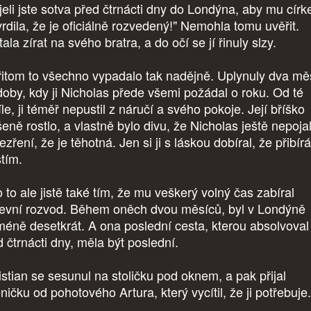
jeli jste sotva před čtrnácti dny do Londýna, aby mu círk
vrdila, že je oficiálně rozvedený!" Nemohla tomu uvěřit.
ala zírat na svého bratra, a do očí se jí řinuly slzy.
řitom to všechno vypadalo tak nadějně. Uplynuly dva mě
doby, kdy ji Nicholas přede všemi požádal o roku. Od té
le, ji téměř nepustil z náručí a svého pokoje. Její bříško
eně rostlo, a vlastně bylo divu, že Nicholas ještě nepoja
zření, že je těhotná. Jen si ji s láskou dobíral, že přibírá
stím.
 to ale jistě také tím, že mu veškerý volný čas zabíral
kevní rozvod. Během oněch dvou měsíců, byl v Londýně
méně desetkrát. A ona poslední cesta, kterou absolvoval
d čtrnácti dny, měla být poslední.
istian se sesunul na stoličku pod oknem, a pak přijal
ničku od pohotového Artura, který vycítil, že ji potřebuje