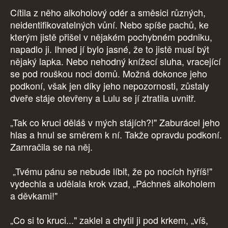
Cítila z něho alkoholový odér a směsici různých,
neidentifikovatelných vůní. Nebo spíše pachů, ke
kterým jistě přišel v nějakém pochybném podniku,
napadlo ji. Ihned jí bylo jasné, že to jistě musí být
nějaký lapka. Nebo nehodný knížecí sluha, vracející
se pod rouškou noci domů. Možná dokonce jeho
podkoní, však jen díky jeho nepozornosti, zůstaly
dveře stáje otevřeny a Lulu se jí ztratila uvnitř.
„Tak co kruci děláš v mých stájích?!" Zaburácel jeho
hlas a hnul se směrem k ní. Takže opravdu podkoní.
Zamračila se na něj.
„Tvému pánu se nebude líbit, že po nocích hýříš!"
vydechla a udělala krok vzad, „Páchneš alkoholem
a děvkami!"
„Co si to kruci..." zaklel a chytil ji pod krkem, „víš,