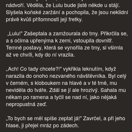
nádvoří. Věděla, že Lulu bude jistě někde u stájí.
Slyšela koňské zaržání a pochopila, že jsou neklidní
právě kvůli přítomnosti její fretky.
„Lulu!" Zašeptala a zamžourala do tmy. Přikrčila se,
a s očima upřenýma k zemi, vstoupila dovnitř.
Temné postavy, která se vynořila ze tmy, si všimla
až ve chvíli, kdy do ní vrazila.
„Ach! Co tady chcete?!" vykřikla leknutím, když
narazila do onoho nezvaného návštěvníka. Byl celý
v černém, s kloboukem na hlavě a v té tmě, mu
neviděla do tváře. Zdál se jí ale hrozivý. Sahala mu
někam po ramena a tyčil se nad ní, jako nějaká
nepropustná zeď.
„To bych se měl spíše zeptat já!" Zavrčel, a při jeho
hlase, ji přejel mráz po zádech.