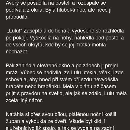
Avery se posadila na posteli a rozespale se
podívala z okna. Byla hluboká noc, ale něco ji
probudilo.
„Lulu!" Zašeptala do ticha a vyděšeně se rozhlédla
po pokoji. Vyskočila na nohy, nahlédla pod postel a
do všech úkrytů, kde by se její fretka mohla
nacházet.
Pak zahlédla otevřené okno a po zádech ji přejel
mráz. Vůbec se nedivila, že Lulu utekla, však ji zde
schovala, aby hned při svém příjezdu nevyděsila
hraběte nebo hraběnku. Měla v plánu až časem
přijít s pravdou na světlo, ale jak se zdálo, Lulu měla
zcela jiný názor.
Natáhla si přes svou bílou, plátěnou noční košili
župan a vykoukla ze dveří. Všude byl klid, i
služebnictvo již spalo, a tak se vydala na zadní