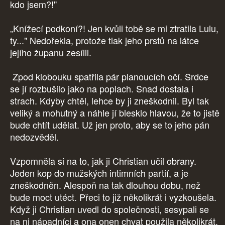
kdo jsem?!"
„Knížecí podkoní?! Jen kvůli tobě se mi ztratila Lulu,
ty..." Nedořekla, protože tlak jeho prstů na látce
jejího županu zesílil.
Zpod klobouku spatřila pár planoucích očí. Srdce
se jí rozbušilo jako na poplach. Snad dostala i
strach. Kdyby chtěl, lehce by ji zneškodnil. Byl tak
veliký a mohutný a náhle jí blesklo hlavou, že to jistě
bude chtít udělat. Už jen proto, aby se to jeho pán
nedozvěděl.
Vzpomněla si na to, jak ji Christian učil obrany.
Jeden kop do mužských intimních partií, a je
zneškodněn. Alespoň na tak dlouhou dobu, než
bude moct utéct. Přeci to již několikrát i vyzkoušela.
Když ji Christian uvedl do společnosti, sesypali se
na ni nápadníci a ona onen chvat použila několikrát.