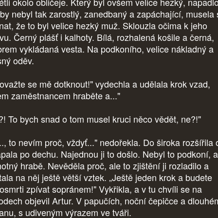
étli okolo obličeje. Který byl ovšem velice hezký, napadlo 
by nebyl tak zarostlý, zanedbaný a zapáchající, musela 
znat, že to byl velice hezký muž. Sklouzla očima k jeho
u. Černý plášť i kalhoty. Bílá, rozhalená košile a černá,
íbrem vykládaná vesta. Na podkoního, velice nákladný a
sný oděv.
ovažte se mě dotknout!" vydechla a udělala krok vzad,
em zaměstnancem hraběte a..."
?! To bych snad o tom musel kruci něco vědět, ne?!"
.., to nevím proč, vždyť..." nedořekla. Do široka rozšířila 
apala po dechu. Najednou ji to došlo. Nebyl to podkoní, a
tný hrabě. Nevěděla proč, ale to zjištění ji rozladilo a
tala na něj ještě větší vztek. „Ještě jeden krok a budete
osmrti zpívat sopránem!" Vykřikla, a v tu chvíli se na
odech objevil Artur. V papučích, noční čepičce a dlouhé
anu, s udiveným výrazem ve tváři.