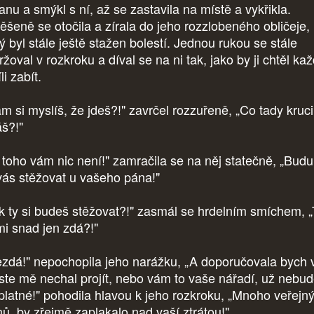
anu a smýkl s ní, až se zastavila na místě a vykřikla.
ěšeně se otočila a zírala do jeho rozzlobeného obličeje,
ý byl stále ještě stažen bolestí. Jednou rukou se stále
ržoval v rozkroku a díval se na ni tak, jako by ji chtěl ka
li zabít.
m si myslíš, že jdeš?!" zavrčel rozzuřeně, „Co tady kruci
áš?!"
 toho vám nic není!" zamračila se na něj statečně, „Budu
vás stěžovat u vašeho pána!"
k ty si budeš stěžovat?!" zasmál se hrdelním smíchem, „
mi snad jen zdá?!"
zdá!" nepochopila jeho narážku, „A doporučovala bych 
ste mě nechal projít, nebo vám to vaše nářadí, už nebu
 platné!" pohodila hlavou k jeho rozkroku, „Mnoho veřejn
ů, by zřejmě zaplakalo nad vaší ztrátou!"