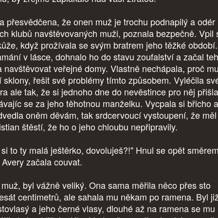
a přesvědčena, že onen muž je trochu podnapilý a odér
ch klubů navštěvovaných muži, poznala bezpečně. Vpil s
kůže, když prožívala se svým bratrem jeho těžké období.
amání v lásce, dohnalo ho do stavu zoufalství a začal te
 a navštěvovat veřejné domy. Vlastně nechápala, proč mu
í sklony, řešit své problémy tímto způsobem. Vyléčila sv
ra ale tak, že si jednoho dne do nevěstince pro něj přišla
ávajíc se za jeho těhotnou manželku. Vycpala si břicho 
dvedla oněm děvám, tak srdcervoucí vystoupení, že měl
stian štěstí, že ho o jeho chloubu nepřipravily.
 si to ty malá ještěrko, dovoluješ?!" Hnul se opět směre
a Avery začala couvat.
 muž, byl vážně veliký. Ona sama měřila něco přes sto
esát centimetrů, ale sahala mu někam po ramena. Byl ji
stovlasý a jeho černé vlasy, dlouhé až na ramena se mu