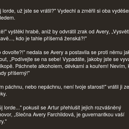
j lorde, už jste se vrátil?" Vydechl a změřil si oba vydě
ledem.
tě!" vyštěkl hrabě, aniž by odvrátil zrak od Avery, „Vysvět
avě..., kdo je tahle příšerná ženská?!"
 dovolte?!" nedala se Avery a postavila se proti němu ja
out, „Podívejte se na sebe! Vypadáte, jakoby jste se vyv
říkopě. Páchnete alkoholem, děvkami a kouřem! Nevím, 
ady příšerný!"
m páchnu, nebo nepáchnu, není tvoje starost!" vrátil ji z
eky.
 lorde..." pokusil se Artur přehlušit jejich rozvášněný
hovor, „Slečna Avery Farchildová, je guvernantkou vaší
y."