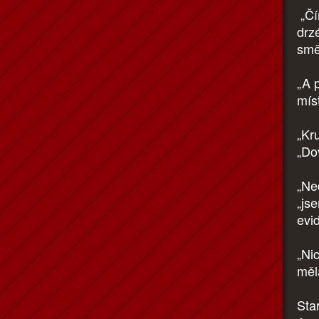
„Čí
drz
smě
„A 
míst
„Kru
„Dov
„Ned
„js
evi
„Ni
měla
Sta