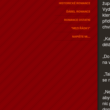
žup
HISTORICKÉ ROMANCE
Vyd
ĎÁBEL ROMANCE
kter
přid
ROMANCE OSTATNÍ
chví
"MEZI ŘÁDKY"
NAPIŠTE MI....
„Ka
děl
„Do
na 
„Ta
se 
„Ne
aby
nic
dom