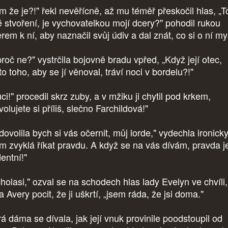
m že je?!" řekl nevěřícně, až mu téměř přeskočil hlas, „T
é stvoření, je vychovatelkou mojí dcery?" pohodil rukou
rem k ní, aby naznačil svůj údiv a dal znát, co si o ní my
proč ne?" vystrčila bojovně bradu vpřed, „Když její otec,
o toho, aby se jí věnoval, tráví noci v bordelu?!"
ci!" procedil skrz zuby, a v mžiku ji chytil pod krkem,
olujete si příliš, slečno Farchildová!"
ovolila bych si vás očernit, můj lorde," vydechla ironicky
em zvyklá říkat pravdu. A když se na vás dívám, pravda j
dentní!"
cholasi," ozval se na schodech hlas lady Evelyn ve chvíli
 Avery pocit, že ji uškrtí, „jsem ráda, že jsi doma."
rá dáma se dívala, jak její vnuk provinile poodstoupil od