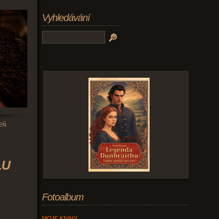
Vyhledávání
EŇ
LU
Fotoalbum
MOJE KNIHY