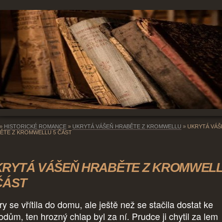
»
HISTORICKÉ ROMANCE
»
UKRYTÁ VÁŠEŇ HRABĚTE Z KROMWELLU
»
UKRYTÁ VÁŠ
ĚTE Z KROMWELLU 5 ČÁST
KRYTÁ VÁŠEŇ HRABĚTE Z KROMWEL
ČÁST
y se vřítila do domu, ale ještě než se stačila dostat ke
odům, ten hrozný chlap byl za ní. Prudce ji chytil za lem