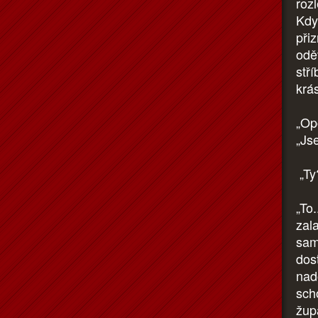
rozl
Kdy
při
oděv
stř
krá
„Op
„Js
„Ty
„To.
zal
samo
dos
nad
sch
žup