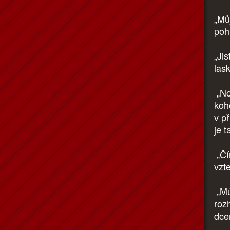
„Mů
poh
„Jis
lask
„No
koh
v p
je t
„Čí
vzt
„Můj
roz
dcer