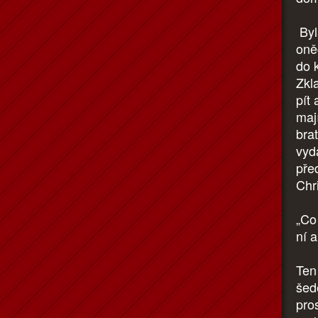
Byl
oně
do 
Zkl
pít
maj
brat
vyd
pře
Chri
„Co
ní 
Ten
šed
pro