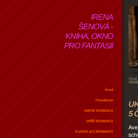
IRENA
ŠENOVÁ -
KNIHA, OKNO
PRO FANTASII
Úvod
HRAB
Úvod
Fotoalbum
U
MAFIE ROMANCE
5 
UPÍŘÍ ROMANCE
Aver
VLKODLACI ROMANCE
sch