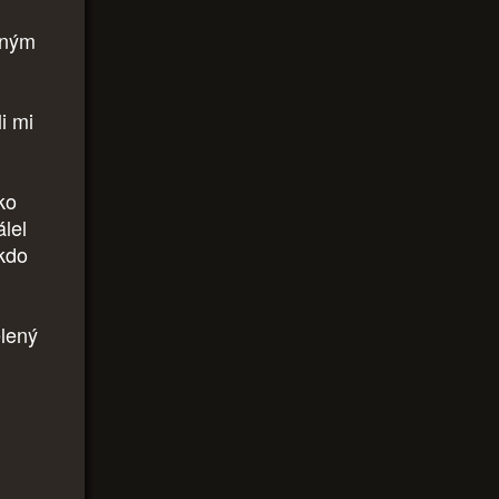
šeným
li mi
ko
álel
kdo
elený