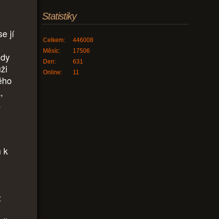
Statistiky
e jí
Celkem:
446008
Měsíc:
17506
hdy
Den:
631
ži
Online:
11
ého
,
a
m k
ž