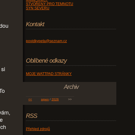
STVOŘENÝ PRO TEMNOTU
SYN SEVERU
Kontakt
ždou
povidkypeta@seznam.cz
Oblíbené odkazy
 si
MOJE WATTPAD STRÁNKY
Archiv
To
<<
srpen
/
2026
>>
vám,
RSS
de
ých
Přehled zdrojů