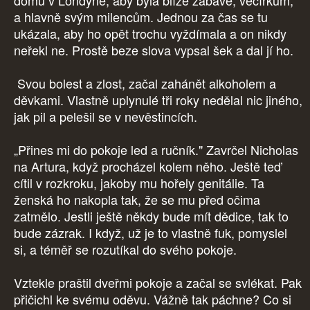
domu v Londýně, aby byla blíže zábavě, večírkům,
a hlavně svým milencům. Jednou za čas se tu
ukázala, aby ho opět trochu vyždímala a on nikdy
neřekl ne. Prostě beze slova vypsal šek a dal jí ho.
Svou bolest a zlost, začal zahánět alkoholem a
děvkami. Vlastně uplynulé tři roky nedělal nic jiného,
jak pil a pelešil se v nevěstincích.
„Přines mi do pokoje led a ručník." Zavrčel Nicholas
na Artura, když procházel kolem něho. Ještě teď
cítil v rozkroku, jakoby mu hořely genitálie. Ta
ženská ho nakopla tak, že se mu před očima
zatmělo. Jestli ještě někdy bude mít dědice, tak to
bude zázrak. I když, už je to vlastně fuk, pomyslel
si, a téměř se rozutíkal do svého pokoje.
Vztekle praštil dveřmi pokoje a začal se svlékat. Pak
přičichl ke svému oděvu. Vážně tak páchne? Co si