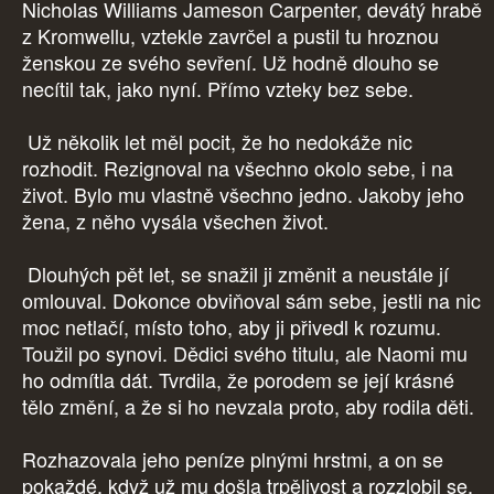
Nicholas Williams Jameson Carpenter, devátý hrabě
z Kromwellu, vztekle zavrčel a pustil tu hroznou
ženskou ze svého sevření. Už hodně dlouho se
necítil tak, jako nyní. Přímo vzteky bez sebe.
Už několik let měl pocit, že ho nedokáže nic
rozhodit. Rezignoval na všechno okolo sebe, i na
život. Bylo mu vlastně všechno jedno. Jakoby jeho
žena, z něho vysála všechen život.
Dlouhých pět let, se snažil ji změnit a neustále jí
omlouval. Dokonce obviňoval sám sebe, jestli na nic
moc netlačí, místo toho, aby ji přivedl k rozumu.
Toužil po synovi. Dědici svého titulu, ale Naomi mu
ho odmítla dát. Tvrdila, že porodem se její krásné
tělo změní, a že si ho nevzala proto, aby rodila děti.
Rozhazovala jeho peníze plnými hrstmi, a on se
pokaždé, když už mu došla trpělivost a rozzlobil se,