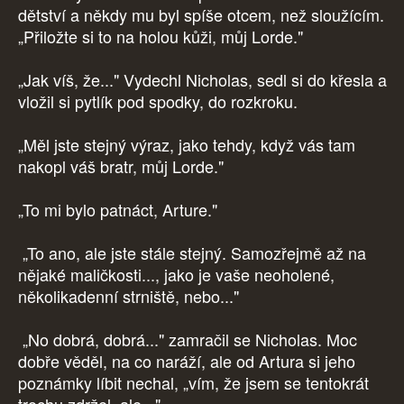
dětství a někdy mu byl spíše otcem, než sloužícím.
„Přiložte si to na holou kůži, můj Lorde."
„Jak víš, že..." Vydechl Nicholas, sedl si do křesla a
vložil si pytlík pod spodky, do rozkroku.
„Měl jste stejný výraz, jako tehdy, když vás tam
nakopl váš bratr, můj Lorde."
„To mi bylo patnáct, Arture."
„To ano, ale jste stále stejný. Samozřejmě až na
nějaké maličkosti..., jako je vaše neoholené,
několikadenní strniště, nebo..."
„No dobrá, dobrá..." zamračil se Nicholas. Moc
dobře věděl, na co naráží, ale od Artura si jeho
poznámky líbit nechal, „vím, že jsem se tentokrát