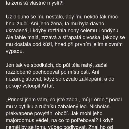
ta ženská vlastně myslí?!
Už dlouho se mu nestalo, aby mu někdo tak moc
hnul žlučí. Ani jeho žena, ta mu byla dávno
ukradená, i kdyby roztáhla nohy celému Londýnu.
Ale tahle malá, zrzavá a střapatá divoška, jakoby se
mu dostala pod kůži, hned při prvním jejím slovním
výpadu.
Jen tak ve spodkách, do půl těla nahý, začal
rozzlobeně pochodovat po místnosti. Ani
nezaregistroval, když se ozvalo zaklepání, a do
pokoje vstoupil Artur.
„Přinesl jsem vám, co jste žádal, můj Lorde," podal
mu v pytlíku a ručníku zabalený led. Nicholas
překvapeně povytáhl obočí. Jak mohl jeho
majordomus vědět, na co to potřeboval? I když
neměl by se tomu vůbec podivovat. Znal ho od