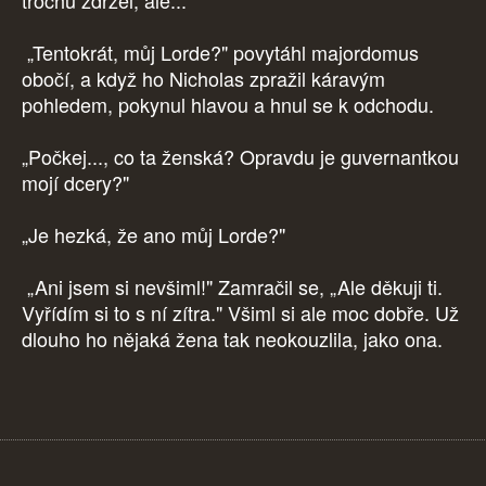
trochu zdržel, ale..."
„Tentokrát, můj Lorde?" povytáhl majordomus
obočí, a když ho Nicholas zpražil káravým
pohledem, pokynul hlavou a hnul se k odchodu.
„Počkej..., co ta ženská? Opravdu je guvernantkou
mojí dcery?"
„Je hezká, že ano můj Lorde?"
„Ani jsem si nevšiml!" Zamračil se, „Ale děkuji ti.
Vyřídím si to s ní zítra." Všiml si ale moc dobře. Už
dlouho ho nějaká žena tak neokouzlila, jako ona.