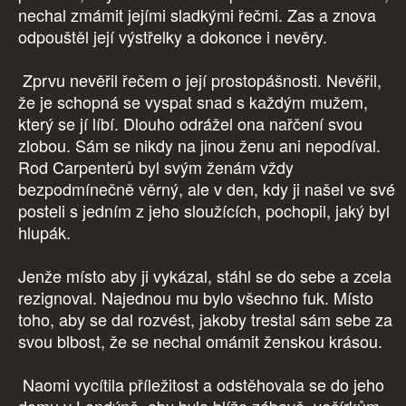
nechal zmámit jejími sladkými řečmi. Zas a znova
odpouštěl její výstřelky a dokonce i nevěry.
Zprvu nevěřil řečem o její prostopášnosti. Nevěřil,
že je schopná se vyspat snad s každým mužem,
který se jí líbí. Dlouho odrážel ona nařčení svou
zlobou. Sám se nikdy na jinou ženu ani nepodíval.
Rod Carpenterů byl svým ženám vždy
bezpodmínečně věrný, ale v den, kdy ji našel ve své
posteli s jedním z jeho sloužících, pochopil, jaký byl
hlupák.
Jenže místo aby ji vykázal, stáhl se do sebe a zcela
rezignoval. Najednou mu bylo všechno fuk. Místo
toho, aby se dal rozvést, jakoby trestal sám sebe za
svou blbost, že se nechal omámit ženskou krásou.
Naomi vycítila příležitost a odstěhovala se do jeho