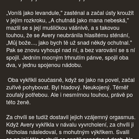
„Voníš jako levandule," zasténal a začal ústy kroužit
v jejím rozkroku, „A chutnáš jako mana nebeská,"
mazlil se s její mušličkou vášnivě, a s takovou
touhou, že se Avery neubránila hlasitému sténání,
„Můj bože..., jako bych tě už snad někdy ochutnal."
Pak se znovu vyhoupl nad ní, a bez varování se s ní
spojil. Jedním mocným trhnutím pánve, spojil oba
dva, v jednu spojenou nádobu.
Oba vykřikli současně, když se jako na povel, začal
zuřivě pohybovat. Byl hladový. Neukojený. Téměř
zoufalý potřebou. Ale i nesmírnou touhou, právě po
této ženě.
Za chvíli se tudíž dostavil jejich vzájemný orgasmus.
Když Avery vykřikla v návalu vyvrcholení, za chvíli ji
Nicholas následoval, s mohutným výkřikem. Svalil