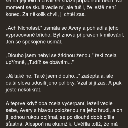
se na její tělo a chvíli se snažil popadnout dech. Na
moment se skulil vedle ní, ale tušil, že ještě není
konec. Za několik chvil, ji chtěl zas.
„Ach Nicholasi." usmála se Avery a pohladila jeho
vypracované břicho. Byl znovu připraven k milování.
Jen se spokojeně usmál.
„Dlouho jsem nebyl se žádnou ženou," řekl zcela
upřímně, „Tudíž se obávám..."
„Já také ne. Také jsem dlouho..." zašeptala, ale
další slova udusili jeho polibky. Vzal si ji zas. A pak
ještě několikrát.
A teprve když oba zcela vyčerpaní, leželi vedle
sebe, Avery s hlavou položenou na jeho hrudi, a on
ji jednou rukou objímal, se po dlouhé době cítila
šťastná. Alespoň na okamžik. Uvěřila totiž, že má