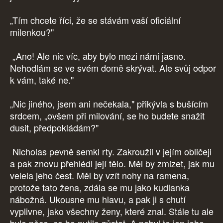
„Tím chcete říci, že se stávám vaší oficiální
milenkou?"
„Ano! Ale nic víc, aby bylo mezi námi jasno.
Nehodlám se ve svém domě skrývat. Ale svůj odpor
k vám, také ne."
„Nic jiného, jsem ani nečekala," přikývla s bušícím
srdcem, „ovšem při milování, se ho budete snažit
dusit, předpokládám?"
Nicholas pevně semkl rty. Zakroužil v jejím obličeji
a pak znovu přehlédl její tělo. Měl by zmizet, jak mu
velela jeho čest. Měl by vzít nohy na ramena,
protože tato žena, zdála se mu jako kudlanka
nábožná. Ukousne mu hlavu, a pak ji s chutí
vyplivne, jako všechny ženy, které znal. Stále tu ale