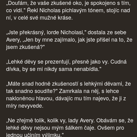
„Doufám, že vaše zkušené oko, je spokojeno s tím,
co vidí." Řekl Nicholas pichlavým tónem, stojíc nad
ní, v celé své mužné kráse.
„Jste překrásný, lorde Nicholasi," dostala ze sebe
Avery, „Jen by mne zajímalo, jak jste přišel na to, že
jsem zkušená?"
„Lehké děvy se prezentují, přesně jako vy. Cudná
dívka, by se mi nikdy sama nenabídla."
„Máte snad hodně zkušeností s lehkými děvami, že
tak snadno soudíte?" Zamrkala na něj, s lehce
nakloněnou hlavou, dávajíc mu tím najevo, že ji z
míry nevyvede.
„Ne zřejmě tolik, kolik vy, lady Avery. Obávám se, že
lehké děvy nejsou mým šálkem čaje. Ovšem pro
jednou učiním výjimku."