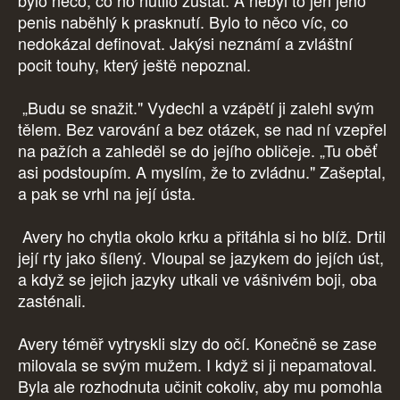
bylo něco, co ho nutilo zůstat. A nebyl to jen jeho
penis naběhlý k prasknutí. Bylo to něco víc, co
nedokázal definovat. Jakýsi neznámí a zvláštní
pocit touhy, který ještě nepoznal.
„Budu se snažit." Vydechl a vzápětí ji zalehl svým
tělem. Bez varování a bez otázek, se nad ní vzepřel
na pažích a zahleděl se do jejího obličeje. „Tu oběť
asi podstoupím. A myslím, že to zvládnu." Zašeptal,
a pak se vrhl na její ústa.
Avery ho chytla okolo krku a přitáhla si ho blíž. Drtil
její rty jako šílený. Vloupal se jazykem do jejích úst,
a když se jejich jazyky utkali ve vášnivém boji, oba
zasténali.
Avery téměř vytryskli slzy do očí. Konečně se zase
milovala se svým mužem. I když si ji nepamatoval.
Byla ale rozhodnuta učinit cokoliv, aby mu pomohla