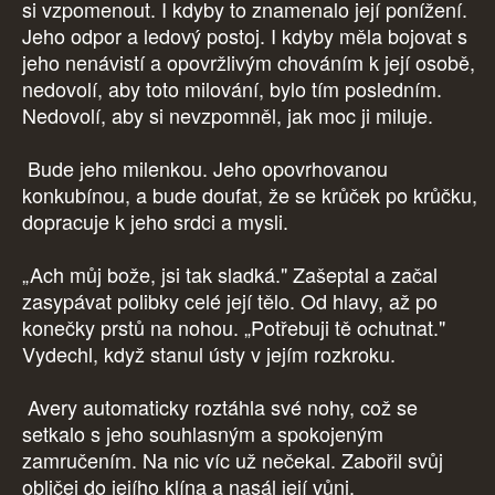
si vzpomenout. I kdyby to znamenalo její ponížení.
Jeho odpor a ledový postoj. I kdyby měla bojovat s
jeho nenávistí a opovržlivým chováním k její osobě,
nedovolí, aby toto milování, bylo tím posledním.
Nedovolí, aby si nevzpomněl, jak moc ji miluje.
Bude jeho milenkou. Jeho opovrhovanou
konkubínou, a bude doufat, že se krůček po krůčku,
dopracuje k jeho srdci a mysli.
„Ach můj bože, jsi tak sladká." Zašeptal a začal
zasypávat polibky celé její tělo. Od hlavy, až po
konečky prstů na nohou. „Potřebuji tě ochutnat."
Vydechl, když stanul ústy v jejím rozkroku.
Avery automaticky roztáhla své nohy, což se
setkalo s jeho souhlasným a spokojeným
zamručením. Na nic víc už nečekal. Zabořil svůj
obličej do jejího klína a nasál její vůni.