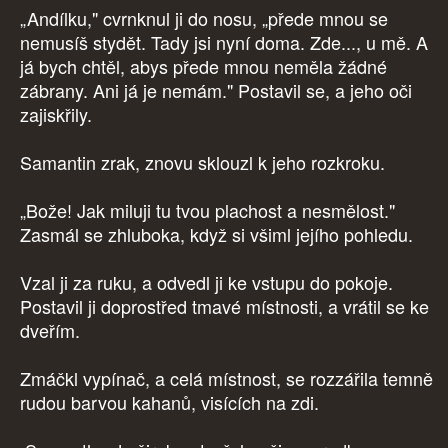
„Andílku," cvrnknul ji do nosu, „přede mnou se
nemusíš stydět. Tady jsi nyní doma. Zde..., u mě. A
já bych chtěl, abys přede mnou neměla žádné
zábrany. Ani já je nemám." Postavil se, a jeho oči
zajiskřily.
Samantin zrak, znovu sklouzl k jeho rozkroku.
„Bože! Jak miluji tu tvou plachost a nesmělost."
Zasmál se zhluboka, když si všiml jejího pohledu.
Vzal ji za ruku, a odvedl ji ke vstupu do pokoje.
Postavil ji doprostřed tmavé místnosti, a vrátil se ke
dveřím.
Zmáčkl vypínač, a celá místnost, se rozzářila temně
rudou barvou kahanů, visících na zdi.