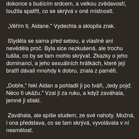
dokonce s bušícím srdcem, a velkou zvědavostí,
toužila spatřit, co se skrývá v oné místnosti.
„Věřím ti, Aidane." Vydechla a sklopila zrak.
Styděla se sama před sebou, a vlastně ani
nevěděla proč. Byla sice nezkušená, ale trochu
tušila, co by se tam mohlo skrývat. Zkazky o jeho
dominanci, a jeho sexuálních hrátkách, které její
bratři dávali mnohdy k dobru, znala z paměti.
„Dobře," řekl Aidan a pohladil ji po tváři, „tedy pojď.
Něco ti ukážu." Vzal ji za ruku, a když zaváhala,
jemně ji stiskl.
Zaváhala, ale spíše studem, ze své nahoty. Možná,
i ona představa, co se tam skrývá, vyvolávala v ní
nesmělost.