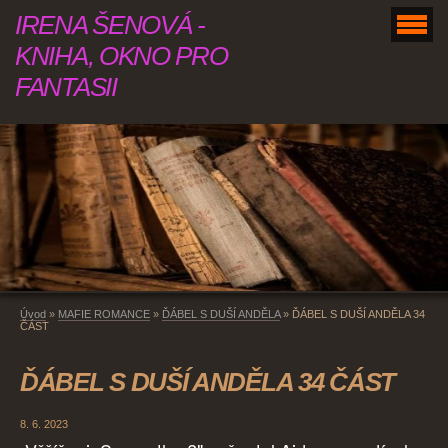
IRENA ŠENOVÁ -
KNIHA, OKNO PRO
FANTASII
Úvod
»
MAFIE ROMANCE
»
ĎÁBEL S DUŠÍ ANDĚLA
»
ĎÁBEL S DUŠÍ ANDĚLA 34
ČÁST
ĎÁBEL S DUŠÍ ANDĚLA 34 ČÁST
8. 6. 2023