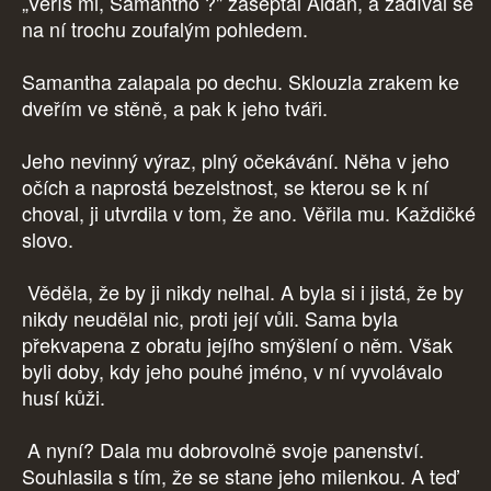
„Věříš mi, Samantho ?" zašeptal Aidan, a zadíval se
na ní trochu zoufalým pohledem.
Samantha zalapala po dechu. Sklouzla zrakem ke
dveřím ve stěně, a pak k jeho tváři.
Jeho nevinný výraz, plný očekávání. Něha v jeho
očích a naprostá bezelstnost, se kterou se k ní
choval, ji utvrdila v tom, že ano. Věřila mu. Každičké
slovo.
Věděla, že by ji nikdy nelhal. A byla si i jistá, že by
nikdy neudělal nic, proti její vůli. Sama byla
překvapena z obratu jejího smýšlení o něm. Však
byli doby, kdy jeho pouhé jméno, v ní vyvolávalo
husí kůži.
A nyní? Dala mu dobrovolně svoje panenství.
Souhlasila s tím, že se stane jeho milenkou. A teď