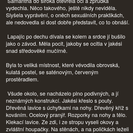
Samantha do široka otevřela oči a zprudka
vydechla. Něco takového, ještě nikdy neviděla.
Slyšela vyprávění, o oněch sexuálních praktikách,
ale nedovedla si dost dobře představit, co to obnáší.
Lapajíc po dechu dívala se kolem a srdce jí bušilo
jako o závod. Měla pocit, jakoby se ocitla v jakési
snad středověké mučírně.
Byla to veliká místnost, které vévodila obrovská,
kulatá postel, se saténovým, červeným
prostěradlem.
Všude okolo, se nacházelo plno podivných, a jí
neznámých konstrukcí. Jakési křeslo s pouty.
Dřevěná lavice s úchytkami na nohy. Dřevěný kříž s
kováním. Ocelový pranýř. Rozporky na nohy a tělo.
Klekací lavice. Ze zdi, i ze stropu vyseli okovy a
zvláštní houpačky. Na stěnách, a na poličkách leželi