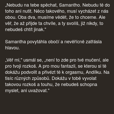
„Nebudu na tebe spěchat, Samantho. Nebudu tě do
toho ani nutit. Něco takového, musí vycházet z nás
obou. Oba dva, musíme vědět, že to chceme. Ale
věř, že až přijde ta chvíle, a ty svolíš, již nikdy, to
nebudeš chtít jinak."
Samantha povytáhla obočí a nevěřícně zatřásla
hlavou.
„Věř mi," usmál se, „není to zde pro tvé mučení, ale
pro tvoji rozkoš. A pro mou fantazii, se kterou si tě
dokážu podvolit a přivézt tě k orgasmu, Andílku. Na
tisíc různých způsobů. Dokážu v tobě vyvolat
takovou rozkoš a touhu, že nebudeš schopna
myslet, ani uvažovat."