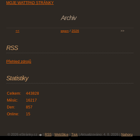
MOJE WATTPAD STRÁNKY
Archiv
<<
srpen
/
2026
>>
RSS
Přehled zdrojů
Statistiky
Celkem:
443828
Měsíc:
16217
Den:
857
Online:
15
© 2026 eStránky.cz
|
RSS
|
WebSlice
|
Tisk
|
Aktualizováno: 4. 8. 2026
|
Nahoru
↑