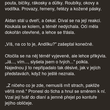
pouta, bičíky, rákosky a důtky. Roubíky, okovy a
vodítka. Provazy, řemeny, řetězy a kožené pásky.
Aidan stál u dveří, a čekal. Díval se na její reakci.
Koukala se kolem, a téměř nedýchala. Oči měla
dokořán otevřené, a lehce se třásla.
„Víš, na co to je, Andílku?" zašeptal konečně.
Otočila se na něj téměř vyjeveně, ale lehce přikývla.
„Já..., vím..., slyšela jsem o tvých..." polkla.
Najednou ji to nepřipadalo tak děsivé, jak v jejích
představách, když ho ještě neznala.
„Z ničeho co je zde, nemusíš mít strach, pakliže
věříš mně." Pronesl do ticha a hnul se směrem k ní.
Vzal její tvář do dlaní a jemně přejel po kontuře
jejího obličeje.