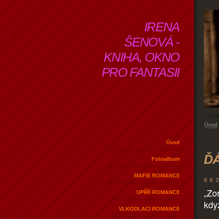
IRENA
ŠENOVÁ -
KNIHA, OKNO
PRO FANTASII
Úvod
Úvod
ĎÁ
Fotoalbum
MAFIE ROMANCE
8. 6. 
„Zo
UPÍŘÍ ROMANCE
kdy
VLKODLACI ROMANCE