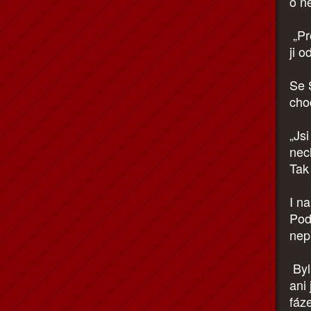
o n
„Pr
ji o
Se 
cho
„Js
nec
Tak
I n
Podr
nepř
Byl
ani
fáz