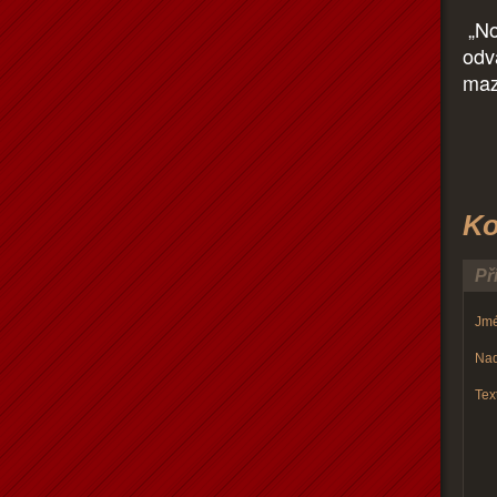
„No
odva
maz
Ko
Př
Jmé
Nad
Text