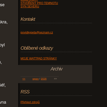
 se
STVOŘENÝ PRO TEMNOTU
SYN SEVERU
Kontakt
kra,
povidkypeta@seznam.cz
byl
Oblíbené odkazy
MOJE WATTPAD STRÁNKY
,
Archiv
<<
srpen
/
2026
>>
šéf,
RSS
ovna
Přehled zdrojů