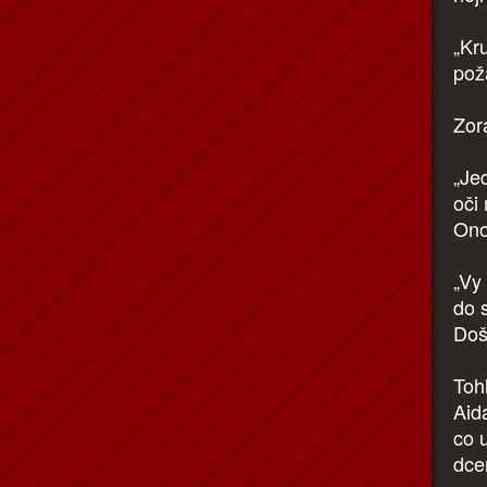
„Kru
pož
Zor
„Je
oči
Ono
„Vy
do 
Doš
Toh
Aid
co 
dce