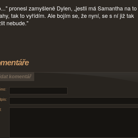
..." pronesl zamyšleně Dylen, „jestli má Samantha na to
hy, tak to vyřídím. Ale bojím se, že nyní, se s ní již tak
lit nebude."
mentáře
idat komentář
no:
pis:
: