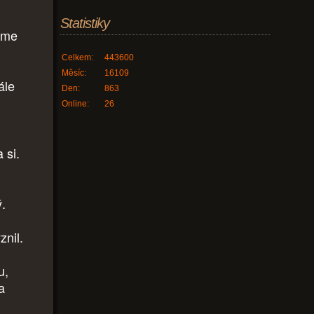
Statistiky
sme
Celkem:
443600
Měsíc:
16109
ále
Den:
863
Online:
26
 si.
ý.
znil.
u,
a