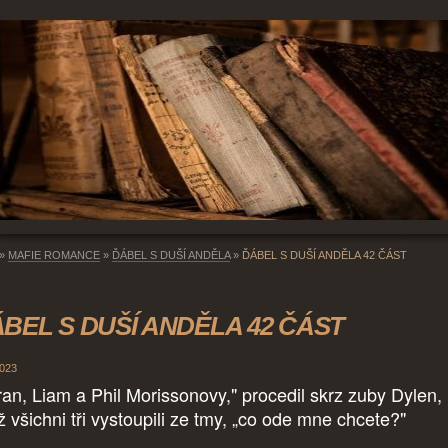
»
MAFIE ROMANCE
»
ĎÁBEL S DUŠÍ ANDĚLA
»
ĎÁBEL S DUŠÍ ANDĚLA 42 ČÁST
BEL S DUŠÍ ANDĚLA 42 ČÁST
2023
ran, Liam a Phil Morissonovy," procedil skrz zuby Dylen,
ž všichni tři vystoupili ze tmy, „co ode mne chcete?"