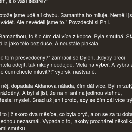
ěm, a o vaší sestře?"
otože jsme udělali chybu. Samantha ho miluje. Neměli j
dvádět. Ale nevěděli jsme to." Povzdechl si Phil.
Samanthou, to šlo čím dál více z kopce. Byla smutná. St
dila jako tělo bez duše. A neustále plakala.
i o tom přesvědčený?" zamračil se Dylen, „kdyby přeci
htěla odejít, tak nikdy neodejde. Měla na výběr. A vybrala
 o čem chcete mluvit?!" vyprskl naštvaně.
a něj, dopadala Aidanova nálada, čím dál více. Byl mrzut
ážděný. A byl si jist, že na ni ani na jedinou vteřinu,
estal myslet. Snad už jen i proto, aby se čím dál více trý
i to již skoro dva měsíce, co byla pryč, a on se za tu dob
 jednou nezasmál. Vypadalo to, jakoby procházel několik
emi smutku.