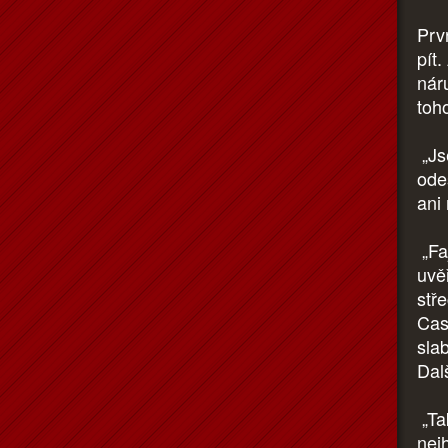
Prv
pít
náru
toho
„Jse
ode
ani
„Fa
uvě
stř
Cas
sla
Dal
„Tak
nejh