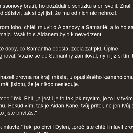
issonovy bratři, ho požádali o schůzku a on svolil. Znali
od dětství, tak si byl jist, že mu od nich nic nehrozí.
rom toho, chtěli mluvit o Aidanovy a Samantě, a to ho sa
ímalo. Však to s Aidanem bylo k nevydržení.
té doby, co Samantha odešla, zcela zatrpkl. Úplně
ignoval. Vážně se do Samanthy zamiloval, nyní již si tím 
házeli zrovna na kraji města, u opuštěného kamenolomu
 měl jistotu, že je nikdo nesleduje.
oc," řekl Phil, „a jestli je to tak jak myslím, je to i v tvém
u. Pokud vím, tak je Aidan Kane, tvůj přítel, ne jen tvůj 
to jistě přivítáš."
 mluvte," řekl po chvíli Dylen, „proč jste chtěli mluvit zr