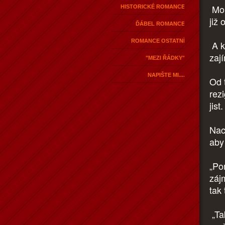
Mor
HISTORICKÉ ROMANCE
již 
ĎÁBEL ROMANCE
ROMANCE OSTATNÍ
A k
zaj
"MEZI ŘÁDKY"
NAPIŠTE MI....
Od 
rez
jist.
Nac
aby
„Pom
zájm
tak 
„Tak