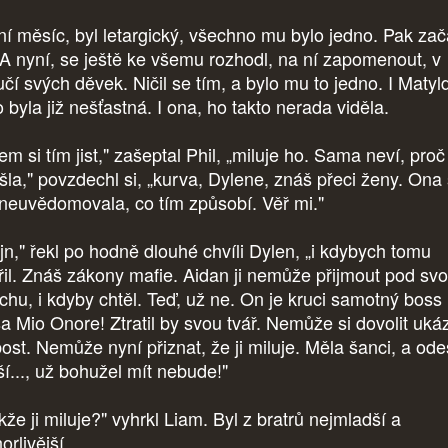
ní měsíc, byl letargický, všechno mu bylo jedno. Pak zač
. A nyní, se ještě ke všemu rozhodl, na ní zapomenout, v
čí svých děvek. Ničil se tím, a bylo mu to jedno. I Matyl
 byla již nešťastná. I ona, ho takto nerada viděla.
m si tím jist," zašeptal Phil, „miluje ho. Sama neví, proč
šla," povzdechl si, „kurva, Dylene, znáš přeci ženy. Ona 
 neuvědomovala, co tím způsobí. Věř mi."
jn," řekl po hodně dlouhé chvíli Dylen, „i kdybych tomu
řil. Znáš zákony mafie. Aidan ji nemůže přijmout pod sv
echu, i kdyby chtěl. Teď, už ne. On je kruci samotný boss
a Mio Onore! Ztratil by svou tvář. Nemůže si dovolit uká
bost. Nemůže nyní přiznat, že ji miluje. Měla šanci, a ode
ší..., už bohužel mít nebude!"
že ji miluje?" vyhrkl Liam. Byl z bratrů nejmladší a
orlivější.