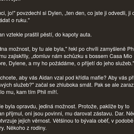
ci, jo!" povzdechl si Dylen, „ten den, co jste ji odvedli, ji 
ádat o ruku."
an vztekle praštil pěstí, do kapoty auta.
dna možnost, by tu ale byla," řekl po chvíli zamyšleně Phi
 mu zajiskřily, „domluv nám schůzku s bossem Casa Mio
re, Dylene, a my ho požádáme, o přijetí do jeho služeb.
 chcete, aby vás Aidan vzal pod křídla mafie? Aby vás př
svých služeb?" začal se zhluboka smát. Pak se ale zarazi
lo mu, kam tím Phil míří.
le byla opravdu, jediná možnost. Protože, pakliže by to
an přijmul, oni jsou povinni, mu darovat zástavu. Dar. Ně
utvrzuje jejich věrnost. Většinou to bývala oběť, v podobě
ry. Někoho z rodiny.