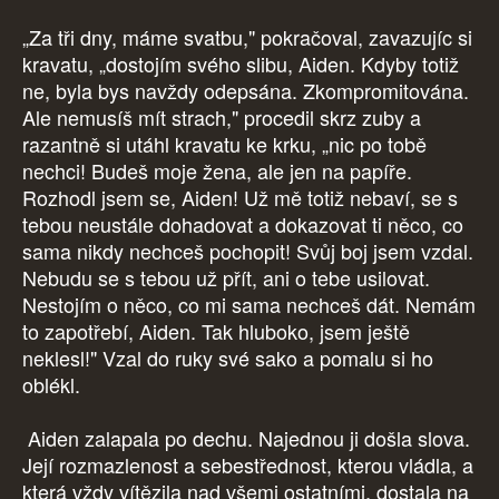
„Za tři dny, máme svatbu," pokračoval, zavazujíc si
kravatu, „dostojím svého slibu, Aiden. Kdyby totiž
ne, byla bys navždy odepsána. Zkompromitována.
Ale nemusíš mít strach," procedil skrz zuby a
razantně si utáhl kravatu ke krku, „nic po tobě
nechci! Budeš moje žena, ale jen na papíře.
Rozhodl jsem se, Aiden! Už mě totiž nebaví, se s
tebou neustále dohadovat a dokazovat ti něco, co
sama nikdy nechceš pochopit! Svůj boj jsem vzdal.
Nebudu se s tebou už přít, ani o tebe usilovat.
Nestojím o něco, co mi sama nechceš dát. Nemám
to zapotřebí, Aiden. Tak hluboko, jsem ještě
neklesl!" Vzal do ruky své sako a pomalu si ho
oblékl.
Aiden zalapala po dechu. Najednou ji došla slova.
Její rozmazlenost a sebestřednost, kterou vládla, a
která vždy vítězila nad všemi ostatními, dostala na