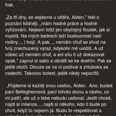
frak.
„Za tři dny, se sejdeme u oltáře, Aiden," řekl o
poznání klidněji, „mám hodně práce a hodně
vyřizování. Nejsem totiž jen obyčejný floutek, jak si
myslíš. Na mých bedrech leží budoucnost naší
rodiny..., i tvojí. A pak..., nemám chuť se dívat na
tvůj znechucený výraz, kdykoliv mě uvidíš. A už
vůbec už nemám chuť, a ani sílu ti už dokazovat
opak," zapnul si sako a obrátil se ke dveřím. Pak se
ještě otočil. Dlouze se na ni podíval a zhluboka se
nadechl. Takovou bolest, ještě nikdy nepocítil.
„Půjdeme si každý svou cestou, Aiden. Ano, budeš
paní Belleghemová, paní tohoto domu a všeho, co
mi patří, ale už o tebe nebudu usilovat. Jestli chceš,
najdi si milence..., najdi si někoho, kdo ti bude po
chuti, když to nejsem já. Budu to respektovat a