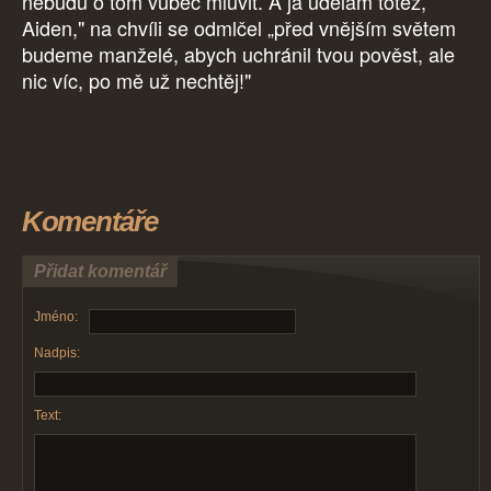
nebudu o tom vůbec mluvit. A já udělám totéž,
Aiden," na chvíli se odmlčel „před vnějším světem
budeme manželé, abych uchránil tvou pověst, ale
nic víc, po mě už nechtěj!"
Komentáře
Přidat komentář
Jméno:
Nadpis:
Text: