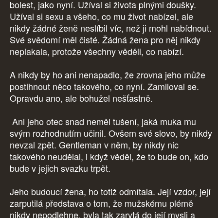
bolest, jako nyní. Užíval si života plnými doušky.
Užíval si sexu a všeho, co mu život nabízel, ale
nikdy žádné ženě neslíbil víc, než ji mohl nabídnout.
Své svědomí měl čisté. Žádná žena pro něj nikdy
neplakala, protože všechny věděli, co nabízí.
A nikdy by ho ani nenapadlo, že zrovna jeho může
postihnout něco takového, co nyní. Zamiloval se.
Opravdu ano, ale bohužel nešťastně.
Ani jeho otec snad neměl tušení, jaká muka mu
svým rozhodnutím učinil. Ovšem své slovo, by nikdy
nevzal zpět. Gentleman v něm, by nikdy nic
takového neudělal, i když věděl, že to bude on, kdo
bude v jejich svazku trpět.
Jeho budoucí žena, ho totiž odmítala. Její vzdor, její
zarputilá představa o tom, že mužskému plémě
nikdy nepodlehne, byla tak zarytá do její mysli a