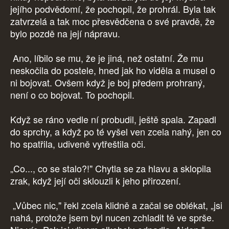
jejího podvědomí, že pochopil, že prohrál. Byla tak
zatvrzelá a tak moc přesvědčena o své pravdě, že
bylo pozdě na její nápravu.
Ano, líbilo se mu, že je jiná, než ostatní. Že mu
neskočila do postele, hned jak ho viděla a musel o
ni bojovat. Ovšem když je boj předem prohraný,
není o co bojovat. To pochopil.
Když se ráno vedle ní probudil, ještě spala. Zapadl
do sprchy, a když po té vyšel ven zcela nahý, jen co
ho spatřila, udiveně vytřeštila oči.
„Co..., co se stalo?!" Chytla se za hlavu a sklopila
zrak, když její oči sklouzli k jeho přirození.
„Vůbec nic," řekl zcela klidně a začal se oblékat, „jsi
nahá, protože jsem byl nucen zchladit tě ve sprše.