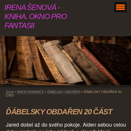
IRENA ŠENOVÁ -
KNIHA, OKNO PRO
FANTASII
Úvod
»
MAFIE ROMANCE
»
ĎÁBELSKY OBDAŘEN
»
ĎÁBELSKY OBDAŘEN 20
ČÁST
ĎÁBELSKY OBDAŘEN 20 ČÁST
Jared došel až do svého pokoje. Aiden sebou celou