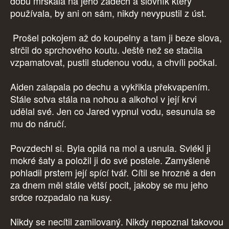
dobu mrskala na jeho zádech a slovník který
používala, by ani on sám, nikdy nevypustil z úst.
Prošel pokojem až do koupelny a tam ji beze slova,
strčil do sprchového koutu. Ještě než se stačila
vzpamatovat, pustil studenou vodu, a chvíli počkal.
Aiden zalapala po dechu a vykřikla překvapením.
Stále sotva stála na nohou a alkohol v její krvi
udělal své. Jen co Jared vypnul vodu, sesunula se
mu do náručí.
Povzdechl si. Byla opilá na mol a usnula. Svlékl ji
mokré šaty a položil ji do své postele. Zamyšleně
pohladil prstem její spící tvář. Cítil se hrozně a den
za dnem měl stále větší pocit, jakoby se mu jeho
srdce rozpadalo na kusy.
Nikdy se necítil zamilovaný. Nikdy nepoznal takovou