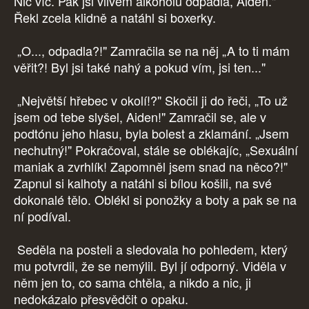
Nic víc. Pak jsi vlivem alkoholu odpadla, Aiden."
Řekl zcela klidně a natáhl si boxerky.
„O..., odpadla?!" Zamračila se na něj „A to ti mám
věřit?! Byl jsi také nahý a pokud vím, jsi ten..."
„Největší hřebec v okolí!?" Skočil ji do řeči, „To už
jsem od tebe slyšel, Aiden!" Zamračil se, ale v
podtónu jeho hlasu, byla bolest a zklamání. „Jsem
nechutný!" Pokračoval, stále se oblékajíc, „Sexuální
maniak a zvrhlík! Zapomněl jsem snad na něco?!"
Zapnul si kalhoty a natáhl si bílou košili, na své
dokonalé tělo. Oblékl si ponožky a boty a pak se na
ní podíval.
Seděla na posteli a sledovala ho pohledem, který
mu potvrdil, že se nemýlil. Byl jí odporný. Viděla v
něm jen to, co sama chtěla, a nikdo a nic, ji
nedokázalo přesvědčit o opaku.