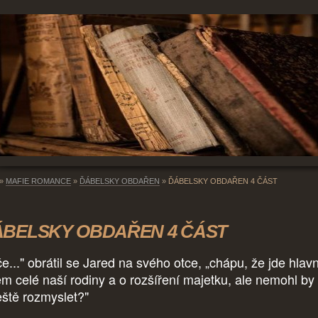
»
MAFIE ROMANCE
»
ĎÁBELSKY OBDAŘEN
»
ĎÁBELSKY OBDAŘEN 4 ČÁST
BELSKY OBDAŘEN 4 ČÁST
če..." obrátil se Jared na svého otce, „chápu, že jde hlav
em celé naší rodiny a o rozšíření majetku, ale nemohl by 
ještě rozmyslet?"