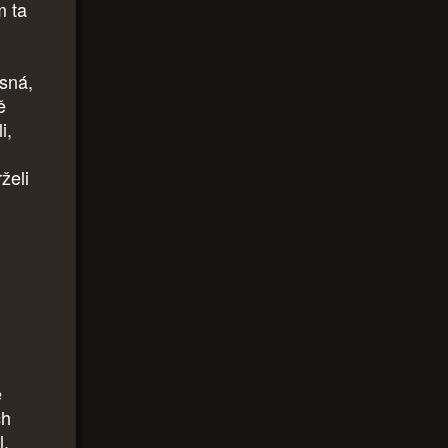
m ta
ásná,
ě
i,
želi
e
ch
l,