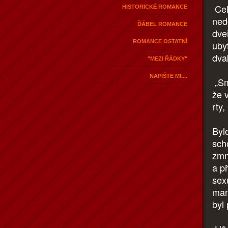
Cel
HISTORICKÉ ROMANCE
ned
ĎÁBEL ROMANCE
dve
ROMANCE OSTATNÍ
uby
dva
"MEZI ŘÁDKY"
NAPIŠTE MI....
„Sm
že 
rty
Byl
sch
zmn
a p
sex
man
byl