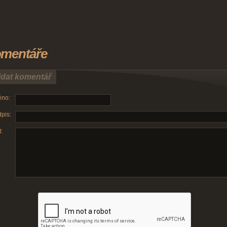
mentáře
idat komentář
no:
pis:
: