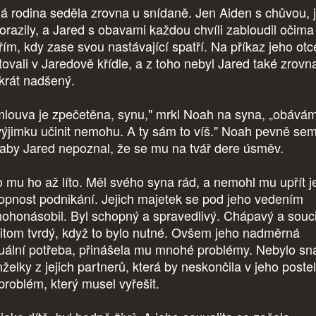
á rodina seděla zrovna u snídaně. Jen Aiden s chůvou, 
orazily, a Jared s obavami každou chvíli zabloudil očima
řím, kdy zase svou nastávající spatří. Na příkaz jeho otc
tovali v Jaredově křídle, a z toho nebyl Jared také zrovn
krát nadšený.
louva je zpečetěna, synu," mrkl Noah na syna, „obávám
výjimku učinit nemohu. A ty sám to víš." Noah pevně sem
, aby Jared nepoznal, že se mu na tvář dere úsměv.
o mu ho až líto. Měl svého syna rád, a nemohl mu upřít j
opnost podnikání. Jejich majetek se pod jeho vedením
ohonásobil. Byl schopný a spravedlivý. Chápavý a souc
řitom tvrdý, když to bylo nutné. Ovšem jeho nadměrná
uální potřeba, přinášela mu mnohé problémy. Nebylo sn
želky z jejich partnerů, která by neskončila v jeho postel
 problém, který musel vyřešit.