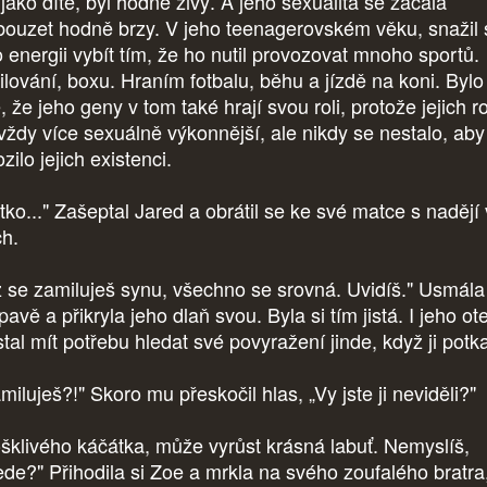
jako dítě, byl hodně živý. A jeho sexualita se začala
bouzet hodně brzy. V jeho teenagerovském věku, snažil 
o energii vybít tím, že ho nutil provozovat mnoho sportů.
ilování, boxu. Hraním fotbalu, běhu a jízdě na koni. Bylo
é, že jeho geny v tom také hrají svou roli, protože jejich r
 vždy více sexuálně výkonnější, ale nikdy se nestalo, aby
zilo jejich existenci.
tko..." Zašeptal Jared a obrátil se ke své matce s nadějí 
ch.
 se zamiluješ synu, všechno se srovná. Uvidíš." Usmála
avě a přikryla jeho dlaň svou. Byla si tím jistá. I jeho ot
tal mít potřebu hledat své povyražení jinde, když ji potka
miluješ?!" Skoro mu přeskočil hlas, „Vy jste ji neviděli?"
ošklivého káčátka, může vyrůst krásná labuť. Nemyslíš,
ede?" Přihodila si Zoe a mrkla na svého zoufalého bratra