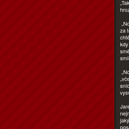
„Ta
hro
„No
za t
chtě
kdy
smě
smí
„No
„vče
sní
vysv
Jar
nej
jak
pos