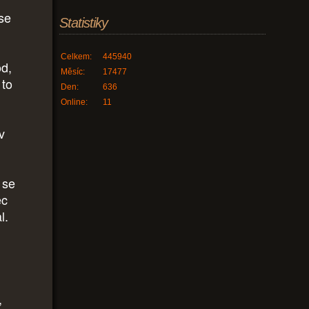
se
Statistiky
Celkem:
445940
od,
Měsíc:
17477
 to
Den:
636
Online:
11
v
 se
ec
l.
,