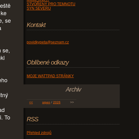
ještě
STVOŘENÝ PRO TEMNOTU
SYN SEVERU
 ke
e, se
Kontakt
a
povidkypeta@seznam.cz
 se,
kl
Oblíbené odkazy
MOJE WATTPAD STRÁNKY
eho
Archiv
itný
<<
srpen
/
2026
>>
ad
i. To
RSS
Přehled zdrojů