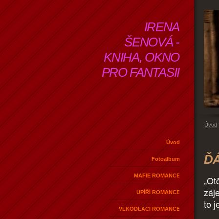
IRENA
ŠENOVÁ -
KNIHA, OKNO
PRO FANTASII
Úvod
Úvod
ĎÁ
Fotoalbum
MAFIE ROMANCE
„Ot
záj
UPÍŘÍ ROMANCE
to 
VLKODLACI ROMANCE