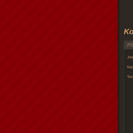
Ko
Př
Jmé
Nad
Text