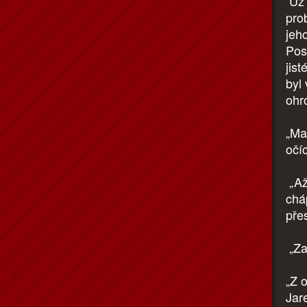
Už 
pro
jeh
Pos
jist
byl
ohro
„Ma
očí
„Až
cháp
přes
„Za
„Z 
Jar