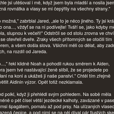
khle jsi utěšoval i mě, když jsem byla mladší a nosila jse
zná rovnátka a vlasy se mi čepýřily na všechny strany."
 možná," zabrblal Jared, „ale to je něco jiného. Ty jsi kr
o ona..., vždyť se na ni podívejte! Tváří se, jako kdyby m
la, slupnou k večeři!" Odstrčil se od stolu zrovna ve chvíl
 se otevřeli dveře. Zraky všech přítomných se otočili tím
rem, a všem došla slova. Všichni měli co dělat, aby zadr
ch, na rozdíl od Jareda.
...," řekl klidně Noah a pohodil rukou směrem k Aiden,
ra jsem tvé nastávající ženě slíbil, že se projedete po
dani na koni a ukážeš ji naše panství." Chtěl tím zřejmě
ětlit Aidinin výzor. Opět totiž nezklamala.
ed polkl, když ji přehlédl svým pohledem. Na sobě měla
méně o pět čísel větší jezdecké kalhoty, zavázané v pas
ýmsi špagátem, pomalu až pod prsy. Na ulízaných vlase
azená čepice, a pod nimi se na něj díval pár tlustých ske