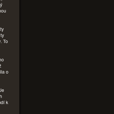
ný
nou
ty
ty
y. To
ho
ž
ila o
 Je
h
udí k