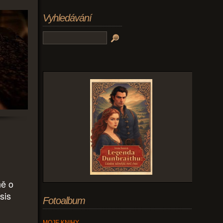
Vyhledávání
ně o
sis
Fotoalbum
MOJE KNIHY