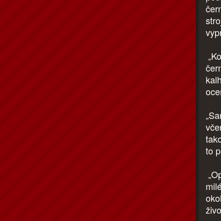
čer
str
vypr
„Ko
čer
kalh
oce
„Sa
vče
tak
to 
„Op
mil
oko
živ