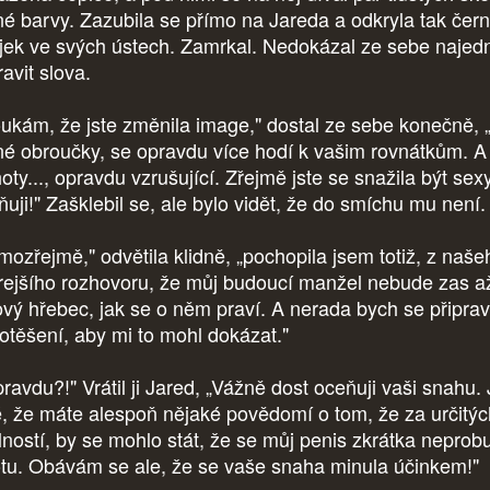
né barvy. Zazubila se přímo na Jareda a odkryla tak čer
ojek ve svých ústech. Zamrkal. Nedokázal ze sebe najed
avit slova.
ukám, že jste změnila image," dostal ze sebe konečně, „
né obroučky, se opravdu více hodí k vašim rovnátkům. A 
oty..., opravdu vzrušující. Zřejmě jste se snažila být sex
ňuji!" Zašklebil se, ale bylo vidět, že do smíchu mu není.
mozřejmě," odvětila klidně, „pochopila jsem totiž, z naše
rejšího rozhovoru, že můj budoucí manžel nebude zas a
ový hřebec, jak se o něm praví. A nerada bych se připrav
potěšení, aby mi to mohl dokázat."
ravdu?!" Vrátil ji Jared, „Vážně dost oceňuji vaši snahu.
é, že máte alespoň nějaké povědomí o tom, že za určitýc
lností, by se mohlo stát, že se můj penis zkrátka neprob
otu. Obávám se ale, že se vaše snaha minula účinkem!"