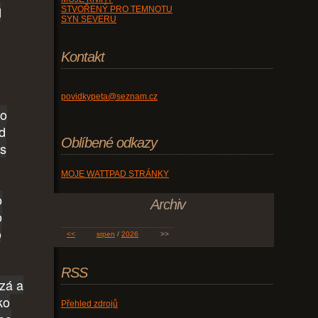
d
STVOŘENÝ PRO TEMNOTU
SYN SEVERU
Kontakt
povidkypeta@seznam.cz
ho
ed
Oblíbené odkazy
as
MOJE WATTPAD STRÁNKY
o
Archiv
o
o
<<
srpen
/
2026
>>
RSS
rzá a
ko
Přehled zdrojů