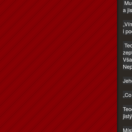
Mus
a j
„Ví
i p
Teo
zep
Vša
Nep
Jeh
„Co
Teo
jist
Mís