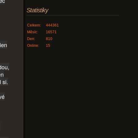
bec
Statistiky
Celkem:
444361
Měsíc:
16571
Den:
810
ien
Online:
15
dou,
en
 si.
vé
.