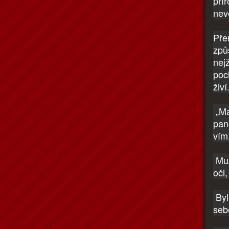
přír
nev
Pře
způ
nej
poc
živí
„Má
pane
vím
Muž
oči
Byl
seb