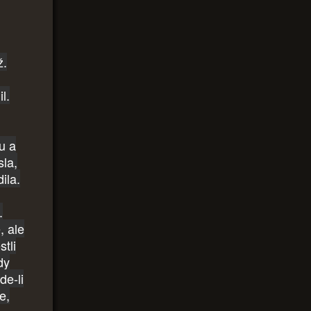
ž.
l.
u a
sla,
ila.
.
, ale
tli
dy
de-li
e,