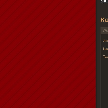
kdo
Ko
Př
Jmé
Nad
Text