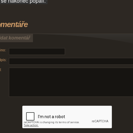
 se nakonec popálí."
mentáře
idat komentář
no:
pis:
: