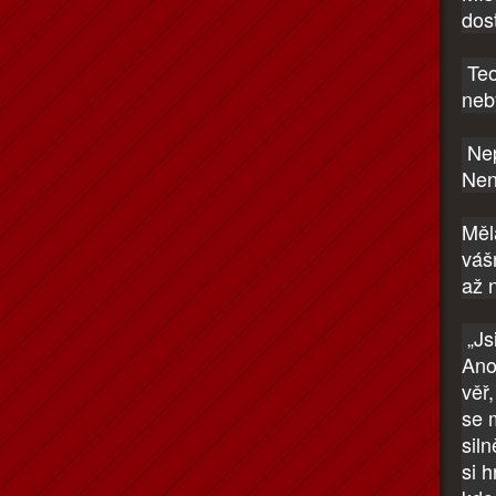
dost
Teod
neby
Nep
Nen
Měl
váš
až 
„Jsi
Ano
věř
se 
siln
si 