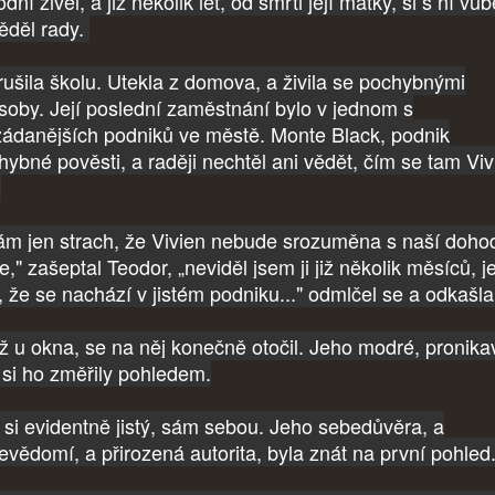
odní živel, a již několik let, od smrti její matky, si s ní vů
ěděl rady.
rušila školu. Utekla z domova, a živila se pochybnými
soby. Její poslední zaměstnání bylo v jednom s
žádanějších podniků ve městě. Monte Black, podnik
hybné pověsti, a raději nechtěl ani vědět, čím se tam Viv
.
m jen strach, že Vivien nebude srozuměna s naší doho
," zašeptal Teodor, „neviděl jsem ji již několik měsíců, j
, že se nachází v jistém podniku..." odmlčel se a odkašlal
 u okna, se na něj konečně otočil. Jeho modré, pronika
, si ho změřily pohledem.
 si evidentně jistý, sám sebou. Jeho sebedůvěra, a
evědomí, a přirozená autorita, byla znát na první pohled