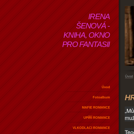
IRENA
ŠENOVÁ -
KNIHA, OKNO
PRO FANTASII
Úvod
Úvod
HR
Fotoalbum
MAFIE ROMANCE
„Mů
muž
UPÍŘÍ ROMANCE
VLKODLACI ROMANCE
Teo