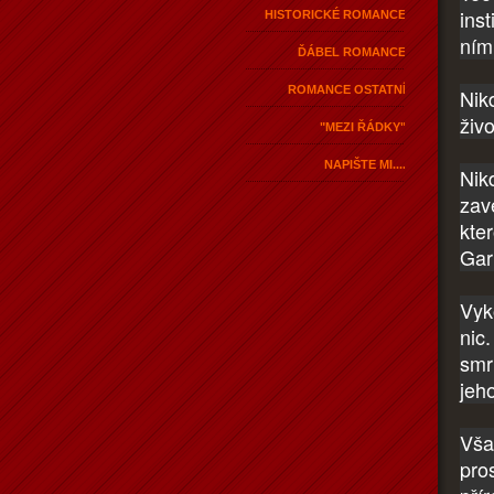
inst
HISTORICKÉ ROMANCE
ním
ĎÁBEL ROMANCE
ROMANCE OSTATNÍ
Nik
živ
"MEZI ŘÁDKY"
NAPIŠTE MI....
Nik
zav
kte
Gar
Vyk
nic
smrt
jeh
Vša
pro