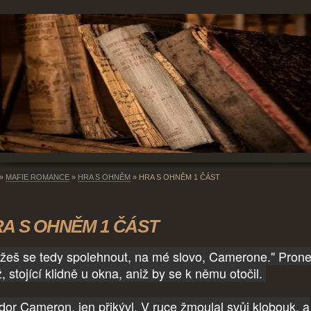
»
MAFIE ROMANCE
»
HRA S OHNĚM
»
HRA S OHNĚM 1 ČÁST
A S OHNĚM 1 ČÁST
žeš se tedy spolehnout, na mé slovo, Camerone." Prone
, stojící klidně u okna, aniž by se k němu otočil.
dor Cameron, jen přikývl. V ruce žmoulal svůj klobouk, a