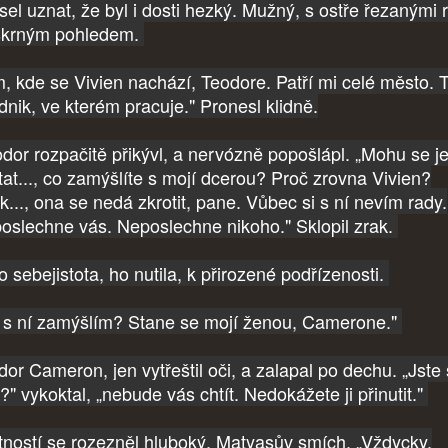
el uznat, že byl i dosti hezký. Mužný, s ostře řezanými 
iskrným pohledem.
m, kde se Vivien nachází, Teodore. Patří mi celé město. 
odnik, ve kterém pracuje." Pronesl klidně.
dor rozpačitě přikývl, a nervózně popošlápl. „Mohu se j
tat..., co zamýšlíte s mojí dcerou? Proč zrovna Vivien?
k..., ona se nedá zkrotit, pane. Vůbec si s ní nevím rady.
oslechne vás. Neposlechne nikoho." Sklopil zrak.
o sebejistota, ho nutila, k přirozené podřízenosti.
 s ní zamýšlím? Stane se mojí ženou, Camerone."
dor Cameron, jen vytřeštil oči, a zalapal po dechu. „Jste 
ý?" vykoktal, „nebude vás chtít. Nedokážete ji přinutit."
tností se rozezněl hluboký, Matyasův smích. „Vždycky,