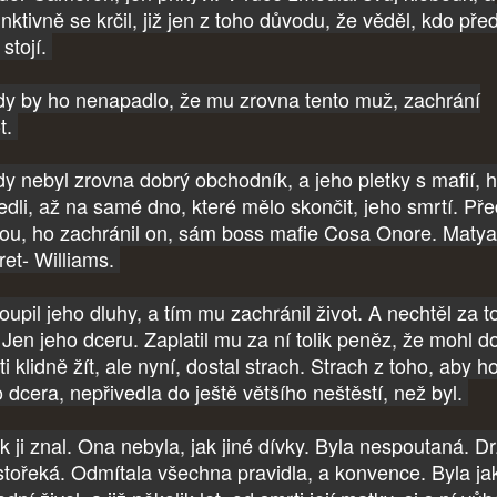
inktivně se krčil, již jen z toho důvodu, že věděl, kdo pře
 stojí.
dy by ho nenapadlo, že mu zrovna tento muž, zachrání
ot.
dy nebyl zrovna dobrý obchodník, a jeho pletky s mafií, 
edli, až na samé dno, které mělo skončit, jeho smrtí. Př
rou, ho zachránil on, sám boss mafie Cosa Onore. Maty
ret- Williams.
oupil jeho dluhy, a tím mu zachránil život. A nechtěl za t
. Jen jeho dceru. Zaplatil mu za ní tolik peněz, že mohl d
i klidně žít, ale nyní, dostal strach. Strach z toho, aby h
o dcera, nepřivedla do ještě většího neštěstí, než byl.
k ji znal. Ona nebyla, jak jiné dívky. Byla nespoutaná. D
stořeká. Odmítala všechna pravidla, a konvence. Byla ja