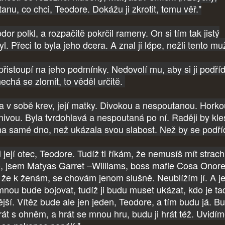
anu, co chci, Teodore. Dokážu ji zkrotit, tomu věř."
or polkl, a rozpačitě pokrčil rameny. On si tím tak jistý
l. Přeci to byla jeho dcera. A znal ji lépe, nežli tento mu
řistoupí na jeho podmínky. Nedovolí mu, aby si ji podřídi
echá se zlomit, to věděl určitě.
a v sobě krev, její matky. Divokou a nespoutanou. Horko
nivou. Byla tvrdohlavá a nespoutaná po ní. Raději by kle
na samé dno, než ukázala svou slabost. Než by se podříd
 její otec, Teodore. Tudíž ti říkám, že nemusíš mít strach
, jsem Matyas Garret –Williams, boss mafie Cosa Onore
, že k ženám, se chovám jenom slušně. Neublížím jí. A jes
mnou bude bojovat, tudíž ji budu muset ukázat, kdo je ta
ější. Vítěz bude ale jen jeden, Teodore, a tím budu já. Bu
hrát s ohněm, a hrát se mnou hru, budu ji hrát též. Uvidím