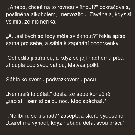
„Anebo, chceš na to rovnou vlítnout?" pokračovala,
posilněna alkoholem, i nervozitou. Zaváhala, když si
všimla, že nic neříká.
„A...asi bych se tedy měla svléknout?" řekla spíše
sama pro sebe, a sáhla k zapínání podprsenky.
Odhodila ji stranou, a když se její nádherná prsa
zhoupla pod svou vahou, Matyas polkl.
Sáhla ke svému podvazkovému pásu.
„Nemusíš to dělat," dostal ze sebe konečně,
„zaplatil jsem si celou noc. Moc spěcháš."
„Nelíbím, se ti snad?" zašeptala skoro vyděšeně,
„Garet mě vyhodí, když nebudu dělat svou práci."