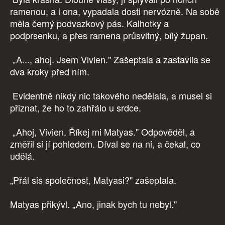
ramenou, a i ona, vypadala dosti nervózně. Na sobě
měla černý podvazkový pás. Kalhotky a
podprsenku, a přes ramena průsvitný, bílý župan.
„A..., ahoj. Jsem Vivien." Zašeptala a zastavila se
dva kroky před ním.
Evidentně nikdy nic takového nedělala, a musel si
přiznat, že ho to zahřálo u srdce.
„Ahoj, Vivien. Říkej mi Matyas." Odpověděl, a
změřil si jí pohledem. Díval se na ni, a čekal, co
udělá.
„Přál sis společnost, Matyasi?" zašeptala.
Matyas přikývl. „Ano, jinak bych tu nebyl."