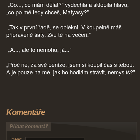
„Co..., co mám dělat?" vydechla a sklopila hlavu,
„co po mě tedy chceš, Matyasy?"
„Tak v první řadě, se oblékni. V koupelně máš
připravené šaty. Zvu tě na večeři."
„A..., ale to nemohu, já..."
„Proč ne, za své peníze, jsem si koupil čas s tebou.
A je pouze na mě, jak ho hodlám strávit, nemyslíš?"
Komentáře
Přidat komentář
Jméno: