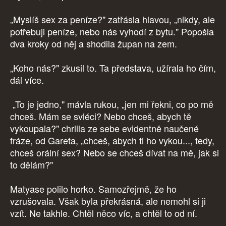
„Myslíš sex za peníze?" zatřásla hlavou, „nikdy, ale
potřebuji peníze, nebo nás vyhodí z bytu." Popošla
dva kroky od něj a shodila župan na zem.
„Koho nás?" zkusil to. Ta představa, užírala ho čím,
dál více.
„To je jedno," mávla rukou, „jen mi řekni, co po mě
chceš. Mám se svléci? Nebo chceš, abych tě
vykoupala?" chrlila ze sebe evidentně naučené
fráze, od Gareta, „chceš, abych ti ho vykou..., tedy,
chceš orální sex? Nebo se chceš dívat na mě, jak si
to dělám?"
Matyase polilo horko. Samozřejmě, že ho
vzrušovala. Však byla překrásná, ale nemohl si ji
vzít. Ne takhle. Chtěl něco víc, a chtěl to od ní.