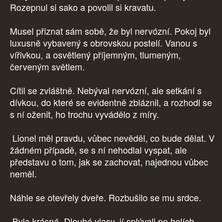
Rozepnul si sako a povolil si kravatu.
Musel přiznat sám sobě, že byl nervózní. Pokoj byl
luxusně vybavený s obrovskou postelí. Vanou s
vířivkou, a osvětlený příjemným, tlumeným,
červeným světlem.
Cítil se zvláštně. Nebýval nervózní, ale setkání s
dívkou, do které se evidentně zbláznil, a rozhodl se
s ní oženit, ho trochu vyvádělo z míry.
Lionel měl pravdu, vůbec nevěděl, co bude dělat. V
žádném případě, se s ní nehodlal vyspat, ale
představu o tom, jak se zachovat, najednou vůbec
neměl.
Náhle se otevřely dveře. Rozbušilo se mu srdce.
Byla krásná. Dlouhé vlasy, jí splývali po holích