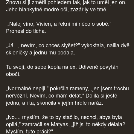
Znovu si ji změřil pohledem tak, jak to uměl jen on.
Jeho blankytně modré oči, zazářily ve tmě.
„Nalej víno, Vivien, a řekni mi něco o sobě."
Pronesl do ticha.
„Já..., nevím, co chceš slyšet?" vykoktala, nalila dvě
skleničky a jednu mu podala.
Tu svojí, do sebe kopla na ex. Udiveně povytáhl
obočí.
„Normálně nepiji," pokrčila rameny, „jen jsem trochu
nervózní. Nevím, co mám dělat." Dolila si ještě
jednu, a i ta, skončila v jejím hrdle naráz.
„No..., myslím, že to by stačilo, nechci, abys byla
opilá," zamračil se Matyas, „již jsi to někdy dělala?
Myslím, tuto práci?"