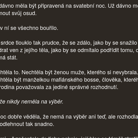
dávno měla být připravená na svatební noc. Už dávno m
jmout svůj osud.
 v ní se všechno bouřilo.
 srdce tlouklo tak prudce, že se zdálo, jako by se snažilo
rat ven z jejího těla, jako by se odmítalo podřídit tomu, 
má stát.
htěla to. Nechtěla být ženou muže, kterého si nevybrala
htěla být manželkou mafiánského bosse, člověka, které
í rodina považovala za jediné správné rozhodnutí.
že nikdy neměla na výběr.
oc dobře věděla, že nemá na výběr ani teď, ale rozhodl
odlehnout tak snadno.