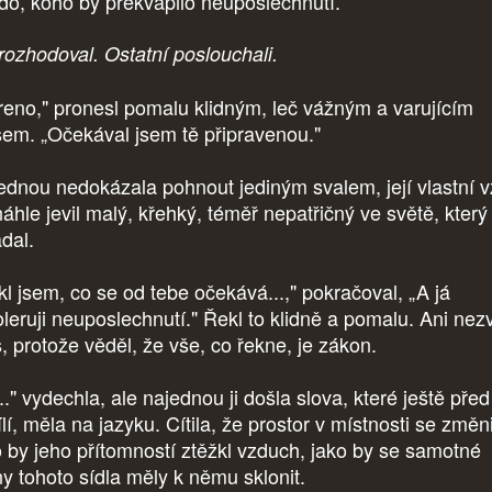
do, koho by překvapilo neuposlechnutí.
rozhodoval. Ostatní poslouchali.
reno," pronesl pomalu klidným, leč vážným a varujícím
sem. „Očekával jsem tě připravenou."
ednou nedokázala pohnout jediným svalem, její vlastní v
náhle jevil malý, křehký, téměř nepatřičný ve světě, který
dal.
kl jsem, co se od tebe očekává...," pokračoval, „A já
oleruji neuposlechnutí." Řekl to klidně a pomalu. Ani nezv
s, protože věděl, že vše, co řekne, je zákon.
.." vydechla, ale najednou ji došla slova, které ještě před
lí, měla na jazyku. Cítila, že prostor v místnosti se změni
o by jeho přítomností ztěžkl vzduch, jako by se samotné
ny tohoto sídla měly k němu sklonit.