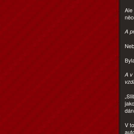
Ale
něc
A pr
Neby
Byla
A v
vzd
„Sl
jak
dán
V t
aut