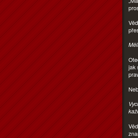
„Mam
pros
Vědě
pře
Měl
Otec
jak 
pra
Neb
Vych
kaž
Věd
zna