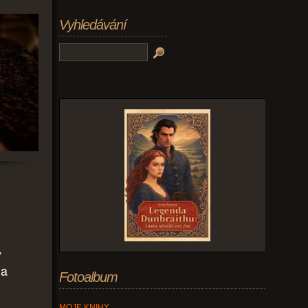
Vyhledávání
y
la
Fotoalbum
MOJE KNIHY