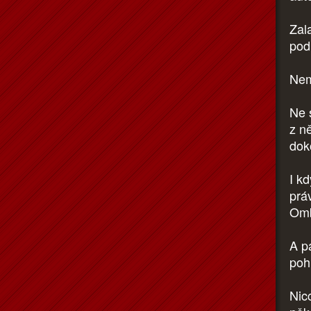
Zala
pod
Nem
Ne 
z n
dok
I kd
prá
Omb
A p
poh
Nic