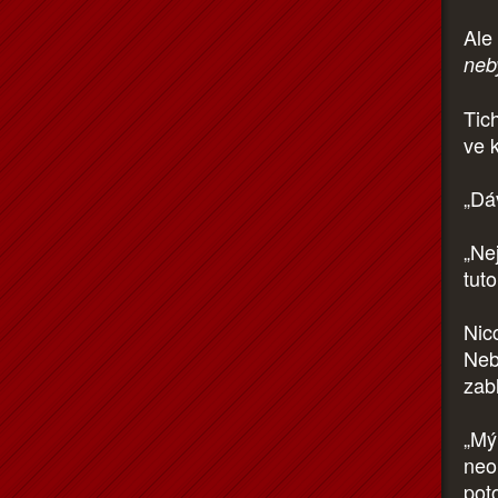
Ale
neb
Tic
ve 
„Dá
„Ne
tut
Nic
Neb
zab
„Mý
neo
pot