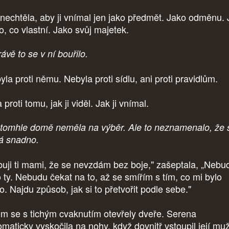
 nechtěla, aby ji vnímal jen jako předmět. Jako odměnu.
o, co vlastní. Jako svůj majetek.
ávě to se v ní bouřilo.
la proti němu. Nebyla proti sídlu, ani proti pravidlům.
 proti tomu, jak ji viděl. Jak ji vnímal.
 tomhle domě neměla na výběr. Ale to neznamenalo, že 
á snadno.
ibuji ti mami, že se nevzdám bez boje," zašeptala, „Nebu
o ty. Nebudu čekat na to, až se smířím s tím, co mi bylo
o. Najdu způsob, jak si to přetvořit podle sebe."
om se s tichým cvaknutím otevřely dveře. Serena
omaticky vyskočila na nohy, když dovnitř vstoupil její muž