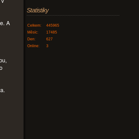
 v
Statistiky
ce. A
Celkem:
445965
Měsíc:
17485
Den:
627
Online:
3
bu,
ho
a.