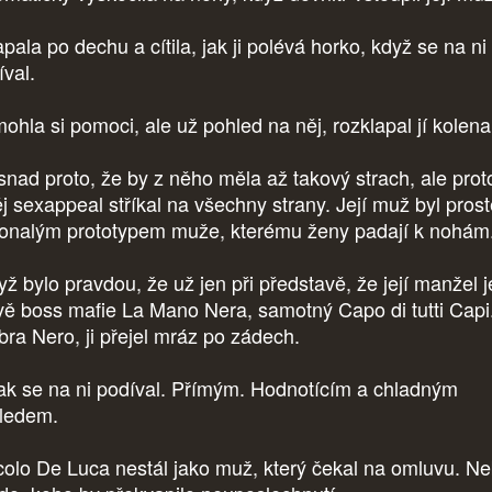
pala po dechu a cítila, jak ji polévá horko, když se na ni
íval.
ohla si pomoci, ale už pohled na něj, rozklapal jí kolena
snad proto, že by z něho měla až takový strach, ale prot
ěj sexappeal stříkal na všechny strany. Její muž byl pros
onalým prototypem muže, kterému ženy padají k nohám
yž bylo pravdou, že už jen při představě, že její manžel j
vě boss mafie La Mano Nera, samotný Capo di tutti Capi.
ra Nero, ji přejel mráz po zádech.
ak se na ni podíval. Přímým. Hodnotícím a chladným
ledem.
colo De Luca nestál jako muž, který čekal na omluvu. Ne