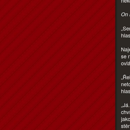
něk
On 
„Se
hla
Naj
se 
ovlá
„Ře
net
hla
„Já.
chví
jak
stě