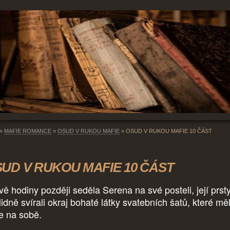
»
MAFIE ROMANCE
»
OSUD V RUKOU MAFIE
»
OSUD V RUKOU MAFIE 10 ČÁST
UD V RUKOU MAFIE 10 ČÁST
vě hodiny později seděla Serena na své posteli, její prst
lidně svírali okraj bohaté látky svatebních šatů, které mě
le na sobě.