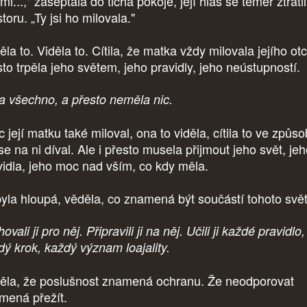
i...," zašeptala do ticha pokoje, její hlas se téměř ztratil
toru. „Ty jsi ho milovala."
la to. Viděla to. Cítila, že matka vždy milovala jejího ot
sto trpěla jeho světem, jeho pravidly, jeho neústupností.
a všechno, a přesto neměla nic.
 její matku také miloval, ona to viděla, cítila to ve způso
se na ni díval. Ale i přesto musela přijmout jeho svět, je
vidla, jeho moc nad vším, co kdy měla.
yla hloupá, věděla, co znamená být součástí tohoto svět
ovali ji pro něj. Připravili ji na něj. Učili ji každé pravidlo,
dý krok, každý význam loajality.
ěla, že poslušnost znamená ochranu. Že neodporovat
mená přežít.