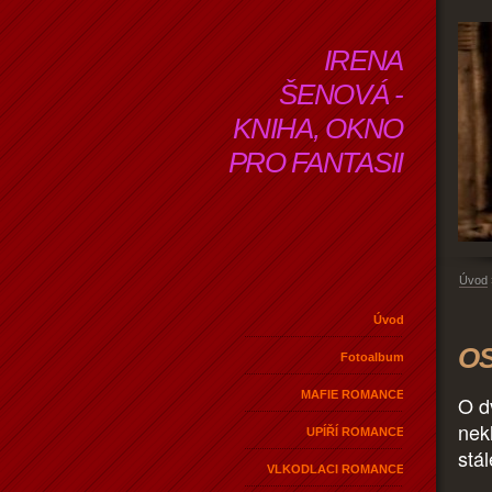
IRENA
ŠENOVÁ -
KNIHA, OKNO
PRO FANTASII
Úvod
Úvod
OS
Fotoalbum
MAFIE ROMANCE
O d
nek
UPÍŘÍ ROMANCE
stá
VLKODLACI ROMANCE