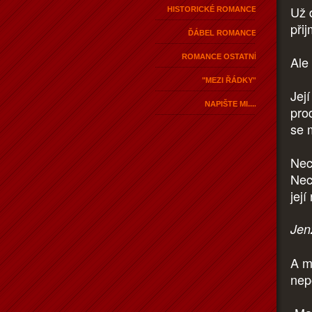
Už 
HISTORICKÉ ROMANCE
při
ĎÁBEL ROMANCE
ROMANCE OSTATNÍ
Ale
"MEZI ŘÁDKY"
Její
NAPIŠTE MI....
prod
se 
Nec
Nec
jej
Jen
A m
nep