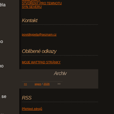
ěla
STVOŘENÝ PRO TEMNOTU
SYN SEVERU
Kontakt
povidkypeta@seznam.cz
co
Oblíbené odkazy
.
MOJE WATTPAD STRÁNKY
ho
Archiv
<<
srpen
/
2026
>>
a se
RSS
Přehled zdrojů