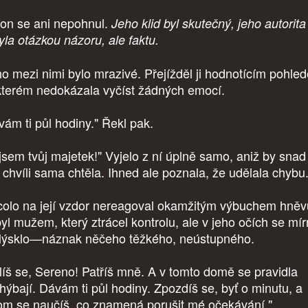
 on se ani nepohnul.
Jeho klid byl skutečný, jeho autorita
yla otázkou názoru, ale faktu.
ho mezi nimi bylo mrazivé. Přejížděl ji hodnotícím pohle
kterém nedokázala vyčíst žádných emocí.
vám ti půl hodiny." Řekl pak.
jsem tvůj majetek!" Vyjelo z ní úplně samo, aniž by snad
o chvíli sama chtěla. Ihned ale poznala, že udělala chybu
colo na její vzdor nereagoval okamžitým výbuchem hněv
yl mužem, který ztrácel kontrolu, ale v jeho očích se mí
lýsklo—náznak něčeho těžkého, neústupného.
líš se, Sereno! Patříš mně. A v tomto domě se pravidla
hýbají. Dávám ti půl hodiny. Zpozdíš se, byť o minutu, a
om se naučíš, co znamená porušit mé očekávání."