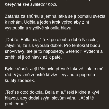
nevyhne své svatební noci.
Zatáhla za šňůrku a jemná látka se jí pomalu svezla
k nohám. Udělala jeden krok vpřed aby z ní
vystoupila a stydlivě sklonila hlavu.
„Dobře, Bella mia," řekl po dlouhé době Niccolo,
„Myslím, že sis vybrala dobře. Pro tentokrát budu
shovívavý, ale je to naposledy, Sereno!" Vydechl a
změřil si ji od hlavy až k patě.
Byla krásná. Její tělo bylo přesně takové, jak to měl
rád. Výrazné ženské křivky – vyvinuté poprsí a
kulatý zadeček.
„Teď se otoč dokola, Bella mia," řekl klidně a kývl
hlavou, aby dodal svým slovům váhu, „Ať si tě
prohlédnu."