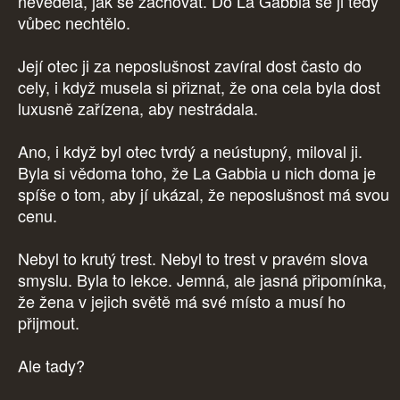
nevěděla, jak se zachovat. Do La Gabbia se ji tedy
vůbec nechtělo.
Její otec ji za neposlušnost zavíral dost často do
cely, i když musela si přiznat, že ona cela byla dost
luxusně zařízena, aby nestrádala.
Ano, i když byl otec tvrdý a neústupný, miloval ji.
Byla si vědoma toho, že La Gabbia u nich doma je
spíše o tom, aby jí ukázal, že neposlušnost má svou
cenu.
Nebyl to krutý trest. Nebyl to trest v pravém slova
smyslu. Byla to lekce. Jemná, ale jasná připomínka,
že žena v jejich světě má své místo a musí ho
přijmout.
Ale tady?