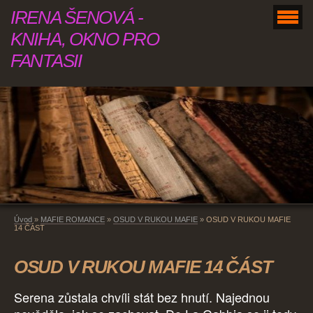
IRENA ŠENOVÁ -
KNIHA, OKNO PRO
FANTASII
Úvod
»
MAFIE ROMANCE
»
OSUD V RUKOU MAFIE
»
OSUD V RUKOU MAFIE
14 ČÁST
OSUD V RUKOU MAFIE 14 ČÁST
Serena zůstala chvíli stát bez hnutí. Najednou