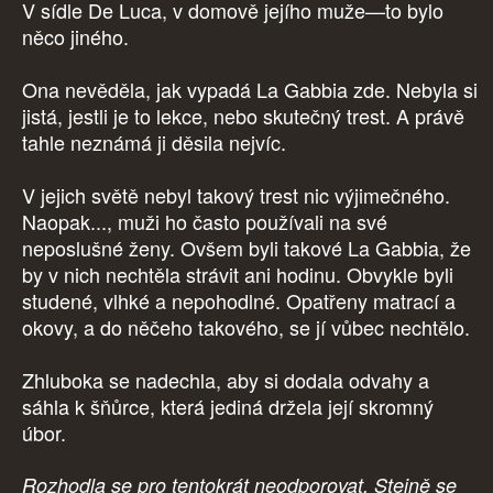
V sídle De Luca, v domově jejího muže—to bylo
něco jiného.
Ona nevěděla, jak vypadá La Gabbia zde. Nebyla si
jistá, jestli je to lekce, nebo skutečný trest. A právě
tahle neznámá ji děsila nejvíc.
V jejich světě nebyl takový trest nic výjimečného.
Naopak..., muži ho často používali na své
neposlušné ženy. Ovšem byli takové La Gabbia, že
by v nich nechtěla strávit ani hodinu. Obvykle byli
studené, vlhké a nepohodlné. Opatřeny matrací a
okovy, a do něčeho takového, se jí vůbec nechtělo.
Zhluboka se nadechla, aby si dodala odvahy a
sáhla k šňůrce, která jediná držela její skromný
úbor.
Rozhodla se pro tentokrát neodporovat. Stejně se