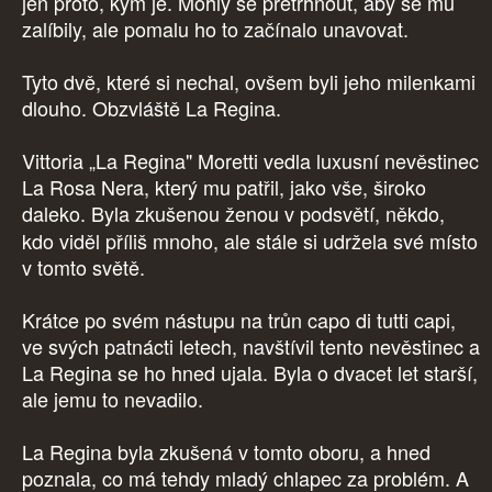
jen proto, kým je. Mohly se přetrhnout, aby se mu
zalíbily, ale pomalu ho to začínalo unavovat.
Tyto dvě, které si nechal, ovšem byli jeho milenkami
dlouho. Obzvláště La Regina.
Vittoria „La Regina" Moretti vedla luxusní nevěstinec
La Rosa Nera, který mu patřil, jako vše, široko
daleko.
Byla zkušenou ženou v podsvětí, někdo,
kdo viděl příliš mnoho, ale stále si udržela své místo
v tomto světě.
Krátce po svém nástupu na trůn capo di tutti capi,
ve svých patnácti letech, navštívil tento nevěstinec a
La Regina se ho hned ujala. Byla o dvacet let starší,
ale jemu to nevadilo.
La Regina byla zkušená v tomto oboru, a hned
poznala, co má tehdy mladý chlapec za problém. A