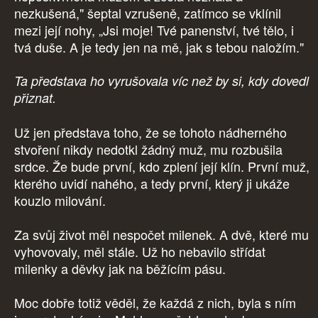
nezkušená," šeptal vzrušeně, zatímco se vklínil
mezi její nohy, „Jsi moje! Tvé panenství, tvé tělo, i
tvá duše. A je tedy jen na mě, jak s tebou naložím."
Ta představa ho vyrušovala víc než by si, kdy dovedl
přiznat.
Už jen představa toho, že se tohoto nádherného
stvoření nikdy nedotkl žádný muž, mu rozbušila
srdce. Že bude první, kdo zplení její klín. První muž,
kterého uvidí nahého, a tedy první, který ji ukáže
kouzlo milování.
Za svůj život měl nespočet milenek. A dvě, které mu
vyhovovaly, měl stále. Už ho nebavilo střídat
milenky a děvky jak na běžícím pásu.
Moc dobře totiž věděl, že každá z nich, byla s ním