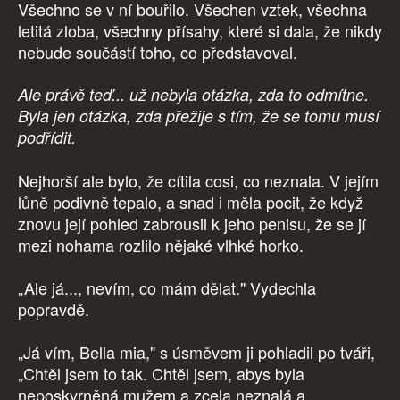
Všechno se v ní bouřilo. Všechen vztek, všechna
letitá zloba, všechny přísahy, které si dala, že nikdy
nebude součástí toho, co představoval.
Ale právě teď... už nebyla otázka, zda to odmítne.
Byla jen otázka, zda přežije s tím, že se tomu musí
podřídit.
Nejhorší ale bylo, že cítila cosi, co neznala. V jejím
lůně podivně tepalo, a snad i měla pocit, že když
znovu její pohled zabrousil k jeho penisu, že se jí
mezi nohama rozlilo nějaké vlhké horko.
„Ale já..., nevím, co mám dělat." Vydechla
popravdě.
„Já vím, Bella mia," s úsměvem ji pohladil po tváři,
„Chtěl jsem to tak. Chtěl jsem, abys byla
neposkvrněná mužem a zcela neznalá a