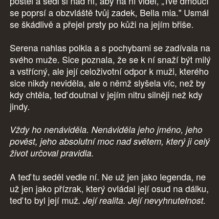
postel a sedl si nad ní, aby na ní viděl, „Tvé dmoucí
se poprsí a obzvláště tvůj zadek, Bella mia." Usmál
se škádlivě a přejel prsty po kůži na jejím břiše.
Serena nahlas polkla a s pochybami se zadívala na
svého muže. Sice poznala, že se k ní snaží být milý
a vstřícný, ale její celoživotní odpor k muži, kterého
sice nikdy neviděla, ale o němž slyšela víc, než by
kdy chtěla, teď doutnal v jejím nitru silněji než kdy
jindy.
Vždy ho nenáviděla. Nenáviděla jeho jméno, jeho
pověst, jeho absolutní moc nad světem, který ji celý
život určoval pravidla.
A teď tu seděl vedle ní. Ne už jen jako legenda, ne
už jen jako přízrak, který ovládal její osud na dálku,
teď to byl její muž
. Její realita. Její nevyhnutelnost.