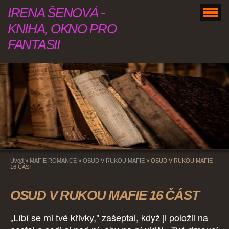
IRENA ŠENOVÁ -
KNIHA, OKNO PRO
FANTASII
Úvod
»
MAFIE ROMANCE
»
OSUD V RUKOU MAFIE
»
OSUD V RUKOU MAFIE
16 ČÁST
OSUD V RUKOU MAFIE 16 ČÁST
„Líbí se mi tvé křivky," zašeptal, když ji položil na