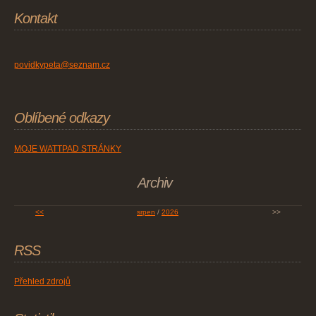
Kontakt
povidkypeta@seznam.cz
Oblíbené odkazy
MOJE WATTPAD STRÁNKY
Archiv
<<
srpen
/
2026
>>
RSS
Přehled zdrojů