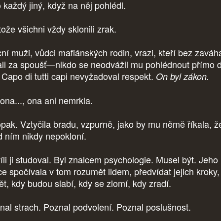
 každý jiný, když na něj pohlédl.
ože všichni vždy sklonili zrak.
ní muži, vůdci mafiánských rodin, vrazi, kteří bez zaváh
ali za spoušť—nikdo se neodvážil mu pohlédnout přímo 
. Capo di tutti capi nevyžadoval respekt.
On byl zákon.
 ona..., ona ani nemrkla.
pak. Vztyčila bradu, vzpurně, jako by mu němě říkala, ž
d ním nikdy nepokloní.
íli ji studoval. Byl znalcem psychologie. Musel být. Jeho
ce spočívala v tom rozumět lidem, předvídat jejich kroky,
ět, kdy budou slabí, kdy se zlomí, kdy zradí.
nal strach. Poznal podvolení. Poznal poslušnost.