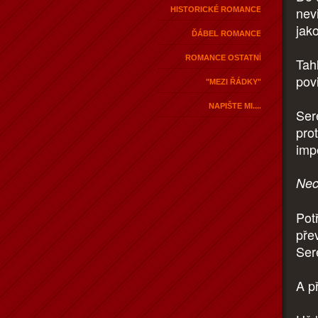
nev
HISTORICKÉ ROMANCE
jak
ĎÁBEL ROMANCE
ROMANCE OSTATNÍ
Tah
pov
"MEZI ŘÁDKY"
NAPIŠTE MI....
Ser
prot
imp
Nec
Pot
pře
Ser
A p