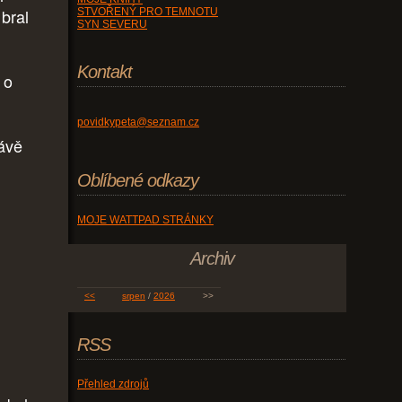
 bral
STVOŘENÝ PRO TEMNOTU
SYN SEVERU
Kontakt
 o
povidkypeta@seznam.cz
ávě
Oblíbené odkazy
MOJE WATTPAD STRÁNKY
Archiv
u
<<
srpen
/
2026
>>
RSS
Přehled zdrojů