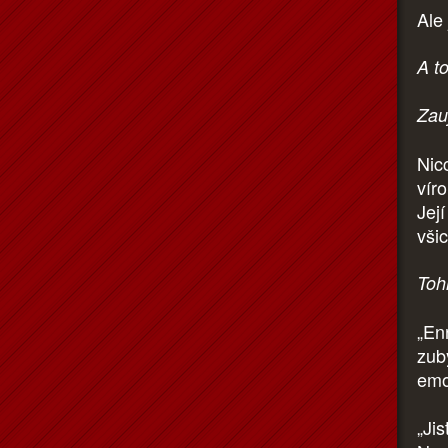
Ale
A to
Zau
Nic
vír
Jej
všic
Tohl
„En
zuby
emo
„Jis