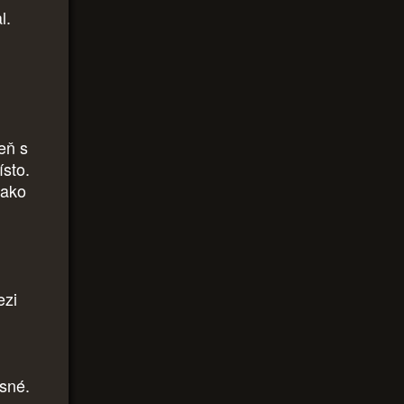
l.
eň s
ísto.
jako
ezi
asné.