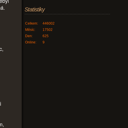
ebyl
ná.
Statistiky
Celkem:
446002
Měsíc:
17502
Den:
625
Online:
9
c,
i
m,