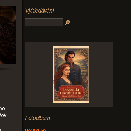
Vyhledávání
ího
tek.
Fotoalbum
i
MOJE KNIHY