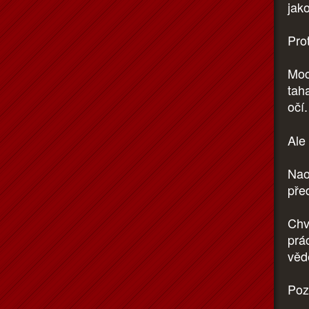
jako
Prot
Moc
tah
očí
Ale
Nao
pře
Chv
prá
věd
Poz