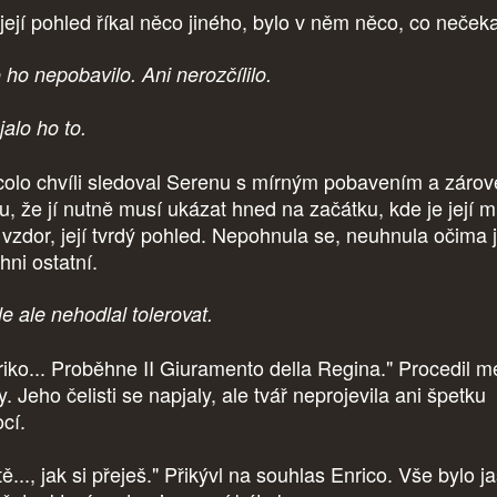
 její pohled říkal něco jiného, bylo v něm něco, co nečeka
 ho nepobavilo. Ani nerozčílilo.
jalo ho to.
colo chvíli sledoval Serenu s mírným pobavením a zárov
ou, že jí nutně musí ukázat hned na začátku, kde je její m
í vzdor, její tvrdý pohled. Nepohnula se, neuhnula očima 
hni ostatní.
e ale nehodlal tolerovat.
riko... Proběhne II Giuramento della Regina." Procedil m
. Jeho čelisti se napjaly, ale tvář neprojevila ani špetku
cí.
tě..., jak si přeješ." Přikývl na souhlas Enrico. Vše bylo j