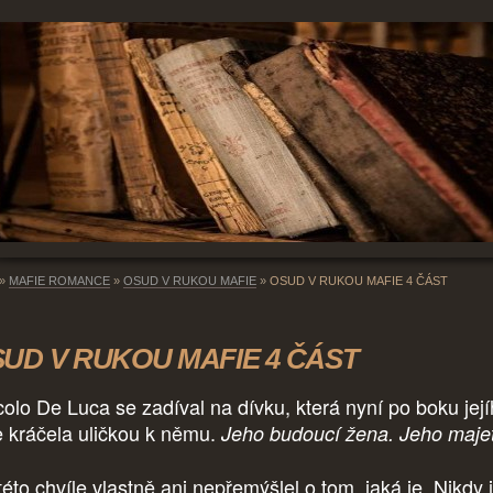
»
MAFIE ROMANCE
»
OSUD V RUKOU MAFIE
»
OSUD V RUKOU MAFIE 4 ČÁST
UD V RUKOU MAFIE 4 ČÁST
colo De Luca se zadíval na dívku, která nyní po boku jej
e kráčela uličkou k němu.
Jeho budoucí žena. Jeho maje
éto chvíle vlastně ani nepřemýšlel o tom, jaká je. Nikdy j