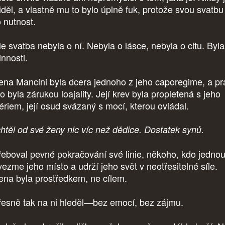
iděl, a vlastně mu to bylo úplně fuk, protože svou svatbu
o nutnost.
le svatba nebyla o ní. Nebyla o lásce, nebyla o citu. Byla
innosti.
ena Mancini byla dcera jednoho z jeho caporegime, a pr
o byla zárukou loajality. Její krev byla propletená s jeho
ériem, její osud svázaný s mocí, kterou ovládal.
htěl od své ženy nic víc než dědice. Dostatek synů.
řeboval pevné pokračování své linie, někoho, kdo jedno
vezme jeho místo a udrží jeho svět v neotřesitelné síle.
ena byla prostředkem, ne cílem.
řesně tak na ni hleděl—bez emocí, bez zájmu.