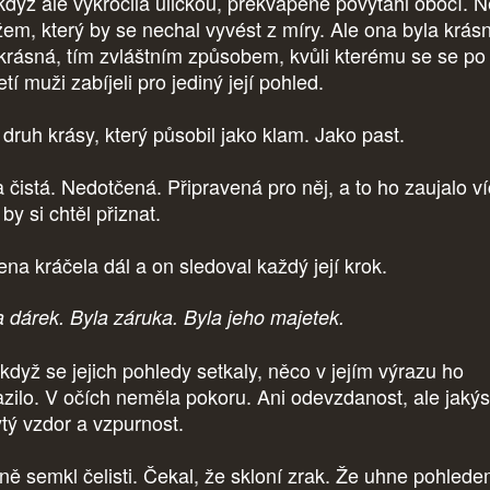
když ale vykročila uličkou, překvapeně povytáhl obočí. N
em, který by se nechal vyvést z míry. Ale ona byla krás
krásná, tím zvláštním způsobem, kvůli kterému se se po
etí muži zabíjeli pro jediný její pohled.
 druh krásy, který působil jako klam. Jako past.
a čistá. Nedotčená. Připravená pro něj, a to ho zaujalo ví
by si chtěl přiznat.
ena kráčela dál a on sledoval každý její krok.
a dárek. Byla záruka. Byla jeho majetek.
 když se jejich pohledy setkaly, něco v jejím výrazu ho
azilo. V očích neměla pokoru. Ani odevzdanost, ale jakýs
ytý vzdor a vzpurnost.
ně semkl čelisti. Čekal, že skloní zrak. Že uhne pohlede