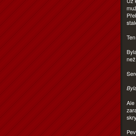
Už 
muž
Pře
stal
Ten
Byl
než 
Ser
Byl
Ale
zar
skr
Pev