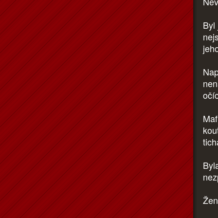
Nev
Byl
nej
jeh
Nap
nen
očí
Maf
kou
tic
Byl
nez
Žen