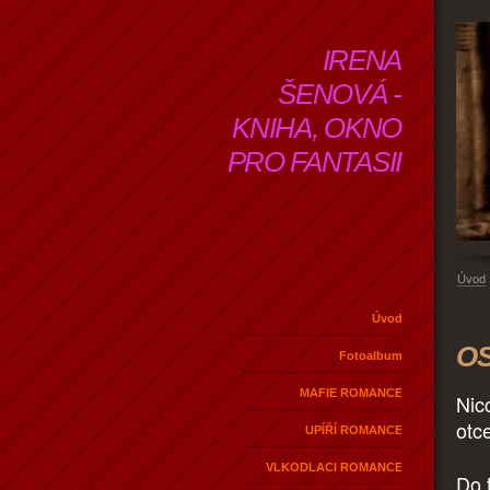
IRENA
ŠENOVÁ -
KNIHA, OKNO
PRO FANTASII
Úvod
Úvod
OS
Fotoalbum
MAFIE ROMANCE
Nic
otc
UPÍŘÍ ROMANCE
VLKODLACI ROMANCE
Do t