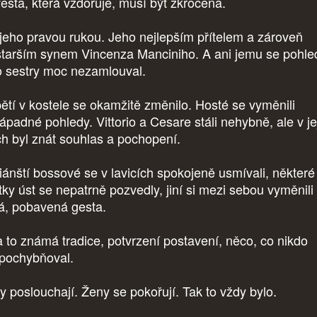
ěsta, která vzdoruje, musí být zkrocena.
 jeho pravou rukou. Jeho nejlepším přítelem a zároveň
starším synem Vincenza Manciniho. A ani jemu se pohle
o sestry moc nezamlouval.
ětí v kostele se okamžitě změnilo. Hosté se vyměnili
ápadné pohledy. Vittorio a Cesare stáli nehybně, ale v je
ch byl znát souhlas a pochopení.
iánští bossové se v lavicích spokojeně usmívali, některé
tky úst se nepatrně pozvedly, jiní si mezi sebou vyměnili
há, pobavená gesta.
a to známá tradice, potvrzení postavení, něco, co nikdo
pochybňoval.
y poslouchají. Ženy se pokořují. Tak to vždy bylo.