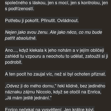
společného s láskou, jen s mocí, jen s kontrolou, jen
s podřízeností.
Potřebu ji pokořit. Přinutit. Ovládnout.
Nejen jako svou ženu. Ale jako něco, co mu bude
patřit absolutně.
Ano..., když klekala k jeho nohám a v jejím obličeji
zahlédl tu vzpouru a neochotu to udělat, zatoužil si ji
podrobit.
A ten pocit ho zaujal víc, než si byl ochoten přiznat.
„Odvez ji do mého domu," řekl klidně, bez jediného
náznaku zájmu Niccolo, když se otočil na Enrica,
„Já mám ještě jednání."
Enrico nečekal na vysvětlení. Jen krátce kývl.