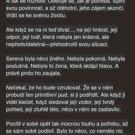
A tak se rozhodl: Obětuje se, jak je potřeba. Splní
svou povinnost, a až otěhotní, jeho zájem skončí.
Vrátí se ke svému životu.
Ale když se na ni teď díval..., na její hrdost, její
odpor, její tvář, která nebyla jen krásná, ale
nepředvídatelná—přehodnotil svou situaci.
Serena byla něco jiného. Nebyla pokorná. Nebyla
poslušná. Nebyla to žena, která sklápí hlavu. A
právě proto ho zaujala.
Nečekal, že ho bude vzrušovat. Že se v něm
probudí ten primitivní pud, si ji podřídit. Ale když ji
viděl klečet, když sledoval její vzdor, její tvrdý
pohled, její ztuhlé tělo, něco v něm se zastavilo.
Pocítil v sobě opět tak mocnou touhu a potřebu, až
se sám sobě podivil. Bylo to něco, co nemělo nic