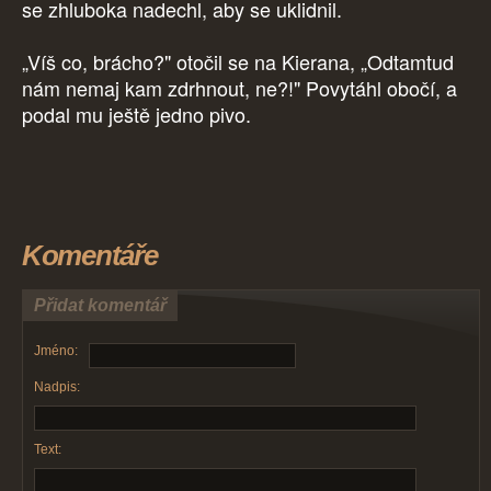
se zhluboka nadechl, aby se uklidnil.
„Víš co, brácho?" otočil se na Kierana, „Odtamtud
nám nemaj kam zdrhnout, ne?!" Povytáhl obočí, a
podal mu ještě jedno pivo.
Komentáře
Přidat komentář
Jméno:
Nadpis:
Text: