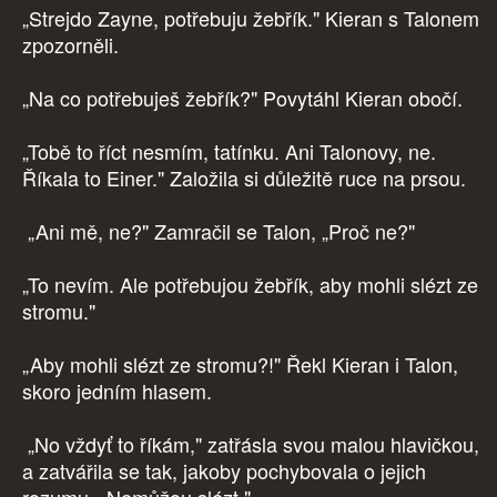
„Strejdo Zayne, potřebuju žebřík." Kieran s Talonem
zpozorněli.
„Na co potřebuješ žebřík?" Povytáhl Kieran obočí.
„Tobě to říct nesmím, tatínku. Ani Talonovy, ne.
Říkala to Einer." Založila si důležitě ruce na prsou.
„Ani mě, ne?" Zamračil se Talon, „Proč ne?"
„To nevím. Ale potřebujou žebřík, aby mohli slézt ze
stromu."
„Aby mohli slézt ze stromu?!" Řekl Kieran i Talon,
skoro jedním hlasem.
„No vždyť to říkám," zatřásla svou malou hlavičkou,
a zatvářila se tak, jakoby pochybovala o jejich