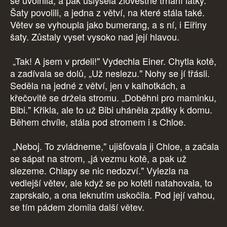
se uvolnila, a pak uslyšela zlověstné trhání látky.
Šaty povolili, a jedna z větví, na které stála také.
Větev se vyhoupla jako bumerang, a s ní, i Eiřiny
šaty. Zůstaly vyset vysoko nad její hlavou.
„Tak! A jsem v prdeli!" Vydechla Einer. Chytla kotě,
a zadívala se dolů, „Už neslezu." Nohy se jí třásli.
Seděla na jedné z větví, jen v kalhotkách, a
křečovitě se držela stromu. „Doběhni pro maminku,
Bibi." Křikla, ale to už Bibi uháněla zpátky k domu.
Během chvíle, stála pod stromem i s Chloe.
„Neboj. To zvládneme," ujišťovala ji Chloe, a začala
se sápat na strom, „já vezmu kotě, a pak už
slezeme. Chlapy se nic nedozví." Vylezla na
vedlejší větev, ale když se po kotěti natahovala, to
zaprskalo, a ona leknutím uskočila. Pod její vahou,
se tím pádem zlomila další větev.