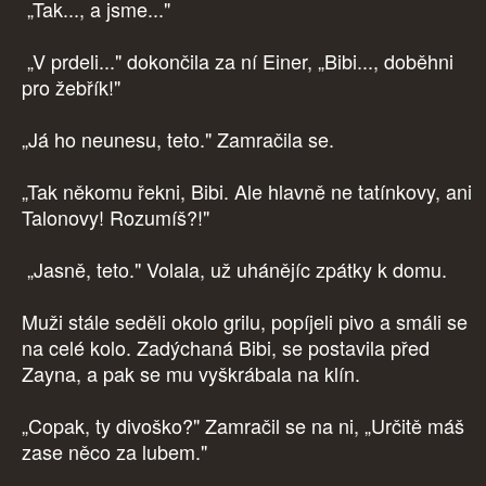
„Tak..., a jsme..."
„V prdeli..." dokončila za ní Einer, „Bibi..., doběhni
pro žebřík!"
„Já ho neunesu, teto." Zamračila se.
„Tak někomu řekni, Bibi. Ale hlavně ne tatínkovy, ani
Talonovy! Rozumíš?!"
„Jasně, teto." Volala, už uhánějíc zpátky k domu.
Muži stále seděli okolo grilu, popíjeli pivo a smáli se
na celé kolo. Zadýchaná Bibi, se postavila před
Zayna, a pak se mu vyškrábala na klín.
„Copak, ty divoško?" Zamračil se na ni, „Určitě máš
zase něco za lubem."