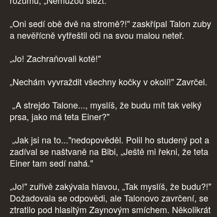
rozumu, „Nemůžou slézt."
„Oni sedí obě dvě na stromě?!" zaskřípal Talon zuby
a nevěřícně vytřeštil oči na svou malou neteř.
„Jo! Zachraňovali kotě!"
„Nechám vyvraždit všechny kočky v okolí!" Zavrčel.
„A strejdo Talone..., myslíš, že budu mít tak velký
prsa, jako má teta Einer?"
„Jak jsi na to..."nedopověděl. Polil ho studený pot a
zadíval se naštvaně na Bibi, „Ještě mi řekni, že teta
Einer tam sedí nahá."
„Jo!" zuřivě zakývala hlavou, „Tak myslíš, že budu?!"
Dožadovala se odpovědi, ale Talonovo zavrčení, se
ztratilo pod hlasitým Zaynovým smíchem. Několikrát