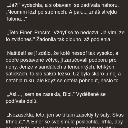
„Já?!" vydechla, a s obavami se zadívala nahoru,
„Neumím lézt po stromech. A pak..., znáš strejdu
Talona..."
„Teto Einer. Prosím. Vždyť se to nedozví. Já vím, že
to zvládneš." Žadonila tak dlouho, až podlehla.
Naštěstí se jí zdálo, že kotě nesedí tak vysoko, a
dobře postavené větve, ji zaručovali podporu pro
nohy. Jenže v sandálech a tenounkých, lehkých
šatičkách, to šlo sakra těžko. Už byla skoro u něj a
natáhla ruku, ale když se chtěla pohnout, nešlo to.
„Asi..., jsem se zasekla, Bibi." Vyděšeně se
podívala dolů.
„Nezasekla, teto, jen se ti tam zasekly ty šaty. Skus
trhnout." A Einer ke své smůle poslechla. Trhla, aby