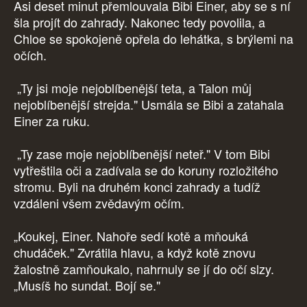
Asi deset minut přemlouvala Bibi Einer, aby se s ní
šla projít do zahrady. Nakonec tedy povolila, a
Chloe se spokojeně opřela do lehátka, s brýlemi na
očích.
„Ty jsi moje nejoblíbenější teta, a Talon můj
nejoblíbenější strejda." Usmála se Bibi a zatahala
Einer za ruku.
„Ty zase moje nejoblíbenější neteř." V tom Bibi
vytřeštila oči a zadívala se do koruny rozložitého
stromu. Byli na druhém konci zahrady a tudíž
vzdáleni všem zvědavým očím.
„Koukej, Einer. Nahoře sedí kotě a mňouká
chudáček." Zvrátila hlavu, a když kotě znovu
žalostně zamňoukalo, nahrnuly se jí do očí slzy.
„Musíš ho sundat. Bojí se."