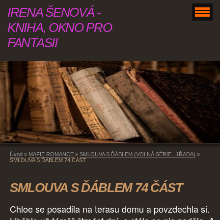
IRENA ŠENOVÁ -
KNIHA, OKNO PRO
FANTASII
Úvod
»
MAFIE ROMANCE
»
SMLOUVA S ĎÁBLEM (VOLNÁ SÉRIE...1ŘADA)
»
SMLOUVA S ĎÁBLEM 74 ČÁST
SMLOUVA S ĎÁBLEM 74 ČÁST
Chloe se posadila na terasu domu a povzdechla si.