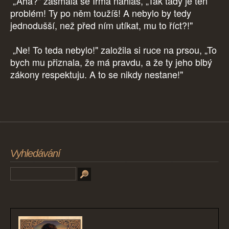
„Aha?" zasmála se Irma nahlas, „Tak tady je ten
problém! Ty po něm toužíš! A nebylo by tedy
jednodušší, než před ním utíkat, mu to říct?!"
„Ne! To teda nebylo!" založila si ruce na prsou, „To
bych mu přiznala, že má pravdu, a že ty jeho blbý
zákony respektuju. A to se nikdy nestane!"
Vyhledávání