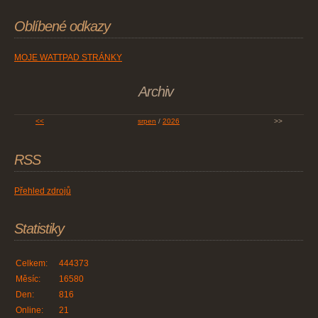
Oblíbené odkazy
MOJE WATTPAD STRÁNKY
Archiv
<<
srpen
/
2026
>>
RSS
Přehled zdrojů
Statistiky
Celkem:
444373
Měsíc:
16580
Den:
816
Online:
21