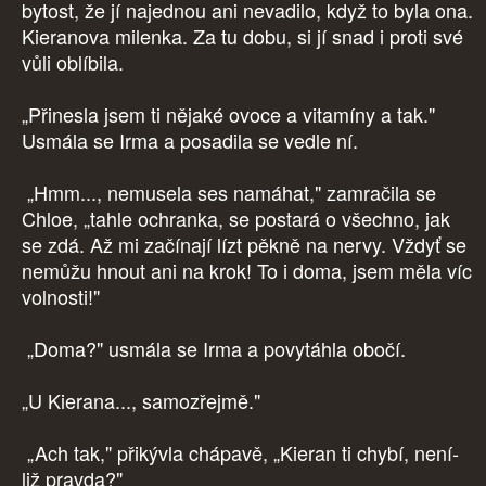
bytost, že jí najednou ani nevadilo, když to byla ona.
Kieranova milenka. Za tu dobu, si jí snad i proti své
vůli oblíbila.
„Přinesla jsem ti nějaké ovoce a vitamíny a tak."
Usmála se Irma a posadila se vedle ní.
„Hmm..., nemusela ses namáhat," zamračila se
Chloe, „tahle ochranka, se postará o všechno, jak
se zdá. Až mi začínají lízt pěkně na nervy. Vždyť se
nemůžu hnout ani na krok! To i doma, jsem měla víc
volnosti!"
„Doma?" usmála se Irma a povytáhla obočí.
„U Kierana..., samozřejmě."
„Ach tak," přikývla chápavě, „Kieran ti chybí, není-
liž pravda?"