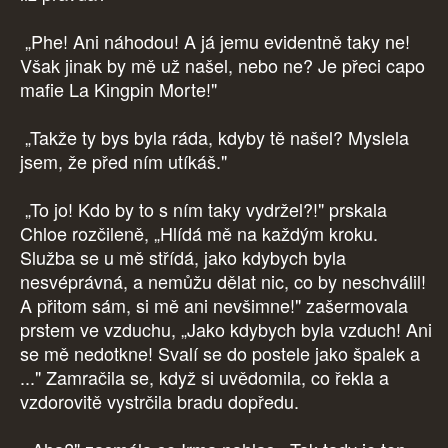
„Phe! Ani náhodou! A já jemu evidentně taky ne!
Však jinak by mě už našel, nebo ne? Je přeci capo
mafie La Kingpin Morte!"
„Takže ty bys byla ráda, kdyby tě našel? Myslela
jsem, že před ním utíkáš."
„To jo! Kdo by to s ním taky vydržel?!" prskala
Chloe rozčileně, „Hlídá mě na každým kroku.
Služba se u mě střídá, jako kdybych byla
nesvéprávná, a nemůžu dělat nic, co by neschválil!
A přitom sám, si mě ani nevšimne!" zašermovala
prstem ve vzduchu, „Jako kdybych byla vzduch! Ani
se mě nedotkne! Svalí se do postele jako špalek a
..." Zamračila se, když si uvědomila, co řekla a
vzdorovitě vystrčila bradu dopředu.