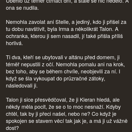
Uběhlo už téměř čtrnáct dní, a stále se nic nedělo. A
ona se nudila.
Nemohla zavolat ani Stelle, a jediný, kdo ji přišel za
tu dobu navštívit, byla Irma a několikrát Talon. A
ochranka, kterou ji sem nasadil, jí také přišla příliš
horlivá.
Ti dva, kteří se ubytovali v altánu před domem, ji
téměř nepustili z očí. Nemohla pomalu ani na krok,
bez toho, aby se během chvíle, neobjevili za ní. I
když se šla vykoupat do průzračné zátoky,
následovali ji.
Talon ji sice přesvědčoval, že ji Kieran hledá, ale
někdy měla pocit, že se o to moc nesnaží. Kdyby
chtěl, tak by ji přeci našel, nebo ne? Co když je
spokojen se stavem věcí tak jak je, a má ji už vážně
dost?