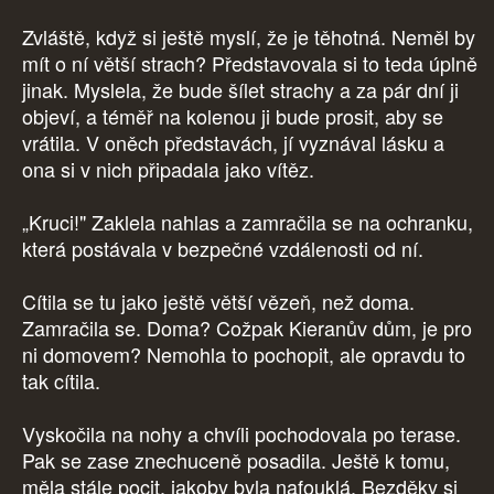
Zvláště, když si ještě myslí, že je těhotná. Neměl by
mít o ní větší strach? Představovala si to teda úplně
jinak. Myslela, že bude šílet strachy a za pár dní ji
objeví, a téměř na kolenou ji bude prosit, aby se
vrátila. V oněch představách, jí vyznával lásku a
ona si v nich připadala jako vítěz.
„Kruci!" Zaklela nahlas a zamračila se na ochranku,
která postávala v bezpečné vzdálenosti od ní.
Cítila se tu jako ještě větší vězeň, než doma.
Zamračila se. Doma? Cožpak Kieranův dům, je pro
ni domovem? Nemohla to pochopit, ale opravdu to
tak cítila.
Vyskočila na nohy a chvíli pochodovala po terase.
Pak se zase znechuceně posadila. Ještě k tomu,
měla stále pocit, jakoby byla nafouklá. Bezděky si