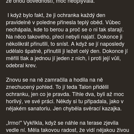
že onou dovedností, moc neoplývala.
I když bylo fakt, že ji ochranka každý den
pravidelně v poledne přinesla teplý oběd. Vůbec
nechápala, kde to berou a proč se o ni tak starají.
Na něco takového, přeci nebyli najatí. Dokonce ji
několikrát přinutili, to sníst. A když se jí naposledy
udělalo špatně, přinutili ji ležet celý den. Dokonce jí
měřili tlak a jednou jí jeden z nich, i proti její vůli,
odebral krev.
Znovu se na ně zamračila a hodila na ně
znechucený pohled. To jí teda Talon přidělil
ochranku, jen co je pravda. Tihle dva, byli až moc
horlivý, ve své práci. Někdy si tu připadala, jako v
nějakém sanatoriu. Jen chyběla svěrací kazajka.
„Irmo!" Vykřikla, když se náhle na terase zjevila
vedle ní. Měla takovou radost, že vidí nějakou živou