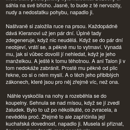
sáhla na své břicho. Jasně, to bude z té nervozity,
nudy a nedostatku pohybu, napadlo ji.
Naštvaně si založila ruce na prsou. Každopádně
dává Kieranovi už jen pár dní. Úplně tady
zdegeneruje, když nic neudělá. Když se do pár dní
neobjeví, vrátí se, a pěkně mu to vytmaví. Vynadá
mu, jak si vůbec dovolil jí nehledat, když je jeho
manželkou. A ještě k tomu těhotnou. A ani Talon ji v
tom nedokáže zabránit. Prostě mu pěkně od plic
řekne, co si o něm myslí. A o těch jeho přiblblých
zákonech, které jsou pro něj zřejmě víc, než ona.
Náhle vyskočila na nohy a rozeběhla se do
koupelny. Sehnula se nad mísou, když se jí zvedl
žaludek. Bylo to už po několikáté, co zvracela, a
nevěděla proč. Zřejmě to ale zapříčinila její
kuchařská dovednost, napadlo ji. Musela si přiznat,