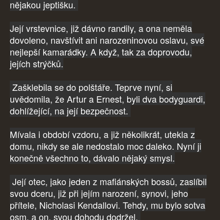
nějakou jeptišku.
Její vrstevnice, již dávno randily, a ona neměla
dovoleno, navštívit ani narozeninovou oslavu, své
nejlepší kamarádky. A když, tak za doprovodu,
jejích strýčků.
Zašklebila se do polštáře. Teprve nyní, si
uvědomila, že Artur a Ernest, byli dva bodyguardi,
dohlížející, na její bezpečnost.
Mívala i období vzdoru, a již několikrát, utekla z
domu, nikdy se ale nedostalo moc daleko. Nyní ji
konečně všechno to, dávalo nějaký smysl.
Její otec, jako jeden z mafiánských bossů, zaslíbil
svou dceru, již při jejím narození, synovi, jeho
přítele, Nicholasi Kendallovi. Tehdy, mu bylo sotva
osm, a on, svou dohodu dodržel.