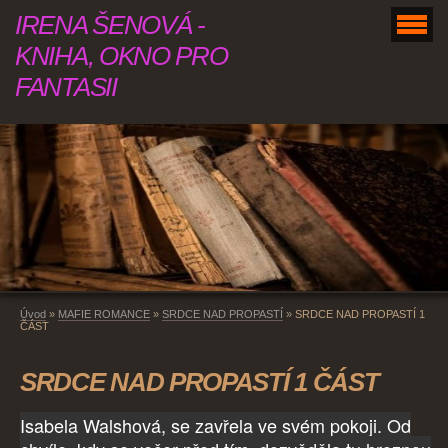
IRENA ŠENOVÁ -
KNIHA, OKNO PRO
FANTASII
Úvod
»
MAFIE ROMANCE
»
SRDCE NAD PROPASTÍ
»
SRDCE NAD PROPASTÍ 1
ČÁST
SRDCE NAD PROPASTÍ 1 ČÁST
Isabela Walshová, se zavřela ve svém pokoji. Od