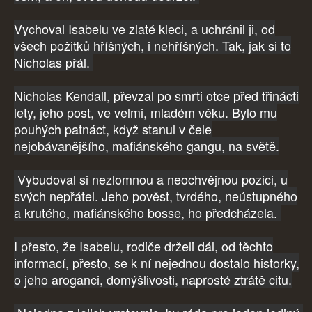
Vychoval Isabelu ve zlaté kleci, a uchránil ji, od
všech požitků hříšných, i nehříšných. Tak, jak si to
Nicholas přál.
Nicholas Kendall, převzal po smrti otce před třinácti
lety, jeho post, ve velmi, mladém věku. Bylo mu
pouhých patnáct, když stanul v čele
nejobávanějšího, mafiánského gangu, na světě.
Vybudoval si nezlomnou a neochvějnou pozici, u
svých nepřátel. Jeho pověst, tvrdého, neústupného
a krutého, mafiánského bosse, ho předcházela.
I přesto, že Isabelu, rodiče drželi dál, od těchto
informací, přesto, se k ní nejednou dostalo historky,
o jeho aroganci, domýšlivosti, naprosté ztrátě citu.