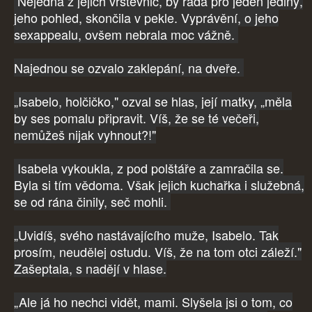
Nejedna z jejich vrstevnic, by ráda pro jeden jediný,
jeho pohled, skončila v pekle. Vyprávění, o jeho
sexappealu, ovšem nebrala moc vážně.
Najednou se ozvalo zaklepání, na dveře.
„Isabelo, holčičko," ozval se hlas, její matky, „měla
by ses pomalu připravit. Víš, že se té večeři,
nemůžeš nijak vyhnout?!"
Isabela vykoukla, z pod polštáře a zamračila se.
Byla si tím vědoma. Však jejich kuchařka i služebná,
se od rána činily, seč mohli.
„Uvidíš, svého nastávajícího muže, Isabelo. Tak
prosím, neudělej ostudu. Víš, že na tom otci záleží."
Zašeptala, s nadějí v hlase.
„Ale já ho nechci vidět, mami. Slyšela jsi o tom, co