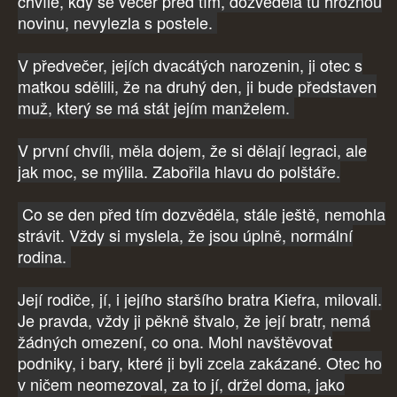
chvíle, kdy se večer před tím, dozvěděla tu hroznou
novinu, nevylezla s postele.
V předvečer, jejích dvacátých narozenin, ji otec s
matkou sdělili, že na druhý den, ji bude představen
muž, který se má stát jejím manželem.
V první chvíli, měla dojem, že si dělají legraci, ale
jak moc, se mýlila. Zabořila hlavu do polštáře.
Co se den před tím dozvěděla, stále ještě, nemohla
strávit. Vždy si myslela, že jsou úplně, normální
rodina.
Její rodiče, jí, i jejího staršího bratra Kiefra, milovali.
Je pravda, vždy ji pěkně štvalo, že její bratr, nemá
žádných omezení, co ona. Mohl navštěvovat
podniky, i bary, které ji byli zcela zakázané. Otec ho
v ničem neomezoval, za to jí, držel doma, jako