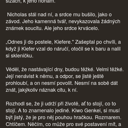
slzách, k jeho nohám.
Nicholas stál nad ní, a srdce mu bušilo, jako o
závod. Jeho kamenná tvář, nevykazovala žádných
známek soucitu. Ale jeho srdce krvácelo.
„Odnes ji do postele, Kiefere." Zašeptal po chvíli, a
když ji Kiefer vzal do náručí, otočil se k baru a nalil
si skleničku.
Věděl, že nastávající dny, budou těžké. Velmi těžké.
Její nenávist k němu, a odpor, se jistě ještě
prohloubí, a on nesmí povolit. Nesmí na sobě dát
znát, jakýkoliv náznak citu, k ní.
Rozhodl se, že ji udrží při životě, ať to stojí, co to
stojí. A to znamenalo jediné. Kiwo Genkei, si musí
být jistý, že je pro něj pouhou hračkou. Rozmarem.
Chtíčem. Něčím, co může pro své postavení mít, a