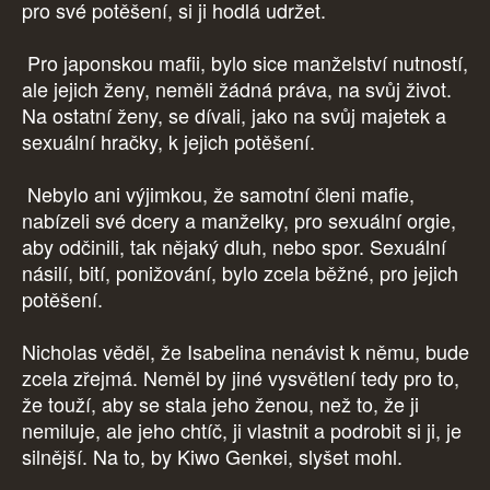
pro své potěšení, si ji hodlá udržet.
Pro japonskou mafii, bylo sice manželství nutností,
ale jejich ženy, neměli žádná práva, na svůj život.
Na ostatní ženy, se dívali, jako na svůj majetek a
sexuální hračky, k jejich potěšení.
Nebylo ani výjimkou, že samotní členi mafie,
nabízeli své dcery a manželky, pro sexuální orgie,
aby odčinili, tak nějaký dluh, nebo spor. Sexuální
násilí, bití, ponižování, bylo zcela běžné, pro jejich
potěšení.
Nicholas věděl, že Isabelina nenávist k němu, bude
zcela zřejmá. Neměl by jiné vysvětlení tedy pro to,
že touží, aby se stala jeho ženou, než to, že ji
nemiluje, ale jeho chtíč, ji vlastnit a podrobit si ji, je
silnější. Na to, by Kiwo Genkei, slyšet mohl.