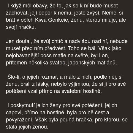
I když měl obavy, že to, jak se k ní bude muset
zachovat, její odpor k němu, ještě zvýší. Neměl si
brát v očích Kiwa Genkeie, ženu, kterou miluje, ale
svojí hračku.
Jen doufal, že svůj chtíč a nadvládu nad ní, nebude
muset před ním předvést. Toho se bál. Však jako
nejobávanější boss mafie na světě, byl i on,
přítomen několika svateb, japonských mafiánů.
Šlo-li, o jejich rozmar, a málo z nich, podle něj, si
ženu, brali z lásky, nebylo výjimkou, že si ji pro své
potěšení vzal přímo na svatební hostině.
I poskytnutí jejich ženy pro své potěšení, jejich
capovi, přímo na hostině, byla pro ně čest a
povyražení. Však byla pouhá hračka, pro kterou, se
stala jejich ženou.