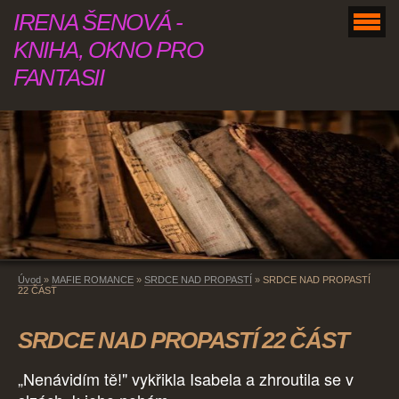
IRENA ŠENOVÁ -
KNIHA, OKNO PRO
FANTASII
Úvod
»
MAFIE ROMANCE
»
SRDCE NAD PROPASTÍ
»
SRDCE NAD PROPASTÍ
22 ČÁST
SRDCE NAD PROPASTÍ 22 ČÁST
„Nenávidím tě!" vykřikla Isabela a zhroutila se v