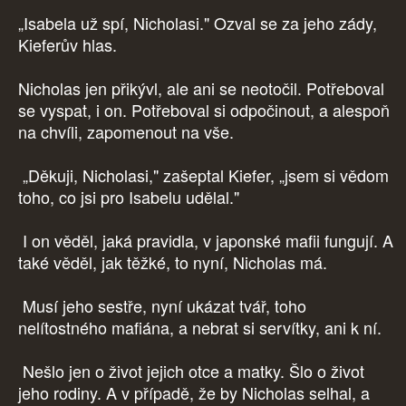
„Isabela už spí, Nicholasi." Ozval se za jeho zády,
Kieferův hlas.
Nicholas jen přikývl, ale ani se neotočil. Potřeboval
se vyspat, i on. Potřeboval si odpočinout, a alespoň
na chvíli, zapomenout na vše.
„Děkuji, Nicholasi," zašeptal Kiefer, „jsem si vědom
toho, co jsi pro Isabelu udělal."
I on věděl, jaká pravidla, v japonské mafii fungují. A
také věděl, jak těžké, to nyní, Nicholas má.
Musí jeho sestře, nyní ukázat tvář, toho
nelítostného mafiána, a nebrat si servítky, ani k ní.
Nešlo jen o život jejich otce a matky. Šlo o život
jeho rodiny. A v případě, že by Nicholas selhal, a