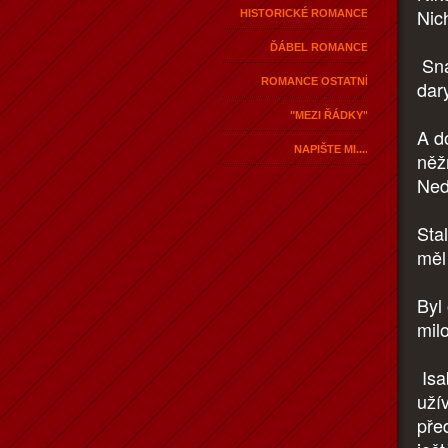
Nich
HISTORICKÉ ROMANCE
ĎÁBEL ROMANCE
Sna
ROMANCE OSTATNÍ
dary
"MEZI ŘÁDKY"
A d
NAPIŠTE MI....
něž
Ned
Stal
měl
Byl
mil
Isa
uží
pře