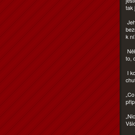
ješ
tak 
Jeh
bez
k n
Něk
to, 
I k
chu
„Co 
při
„Ni
Vši