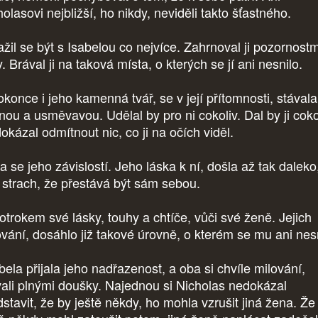
olasovi nejbližší, ho nikdy, neviděli takto šťastného.
žil se být s Isabelou co nejvíce. Zahrnoval ji pozornostm
. Brával ji na taková místa, o kterých se jí ani nesnilo.
okonce i jeho kamenná tvář, se v její přítomnosti, stávala
nou a usměvavou. Udělal by pro ni cokoliv. Dal by ji coko
okázal odmítnout nic, co ji na očích viděl.
a se jeho závislostí. Jeho láska k ní, došla až tak daleko
 strach, že přestává být sám sebou.
 otrokem své lásky, touhy a chtíče, vůči své ženě. Jejich
ování, dosáhlo již takové úrovně, o kterém se mu ani nesn
bela přijala jeho nadřazenost, a oba si chvíle milování,
vali plnými doušky. Najednou si Nicholas nedokázal
dstavit, že by ještě někdy, ho mohla vzrušit jiná žena. Že