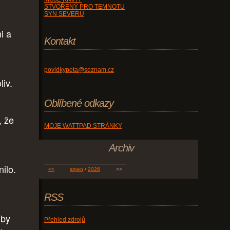
STVOŘENÝ PRO TEMNOTU
SYN SEVERU
i a
Kontakt
povidkypeta@seznam.cz
liv.
Oblíbené odkazy
, že
MOJE WATTPAD STRÁNKY
Archiv
ilo.
<<
srpen
/
2026
>>
RSS
 by
Přehled zdrojů