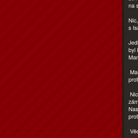
na 
Nic,
s I
Jed
byl 
Man
Man
pro
Nic
zám
Nas
prot
Věd