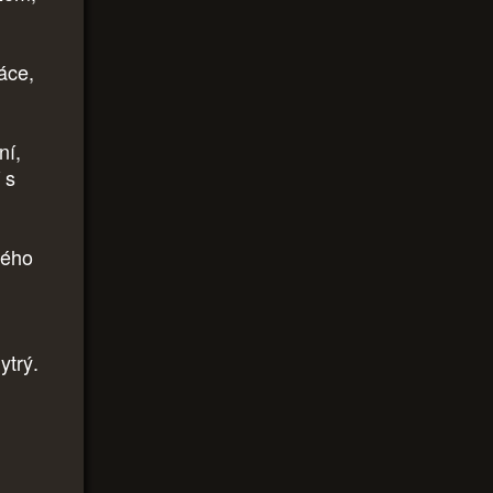
ráce,
ní,
 s
vého
ytrý.