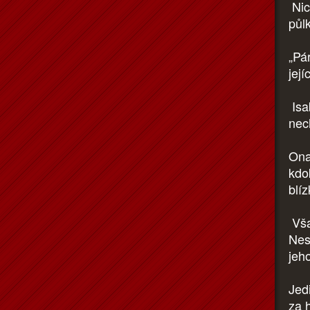
Nich
půlk
„Pá
jej
Isa
nech
Ona
kdo
blí
Vša
Nes
jeh
Jed
za 