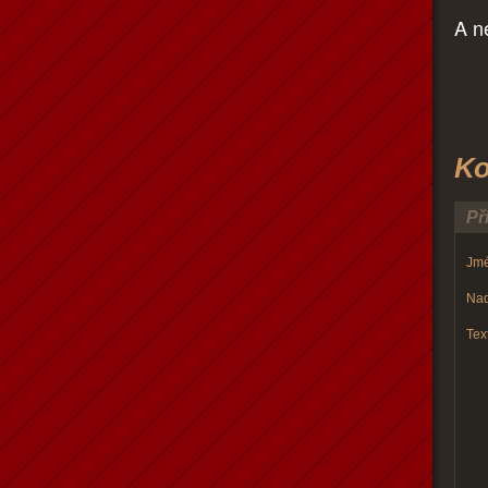
A n
Ko
Př
Jmé
Nad
Text