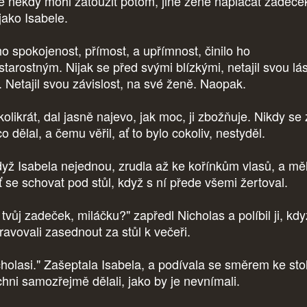
tě někdy mohl zatoužit potom, jiné ženě naplácat zadeče
jako Isabele.
o spokojenost, přímost, a upřímnost, činilo ho
starostným. Nijak se před svými blízkými, netajil svou lá
í. Netajil svou závislost, na své ženě. Naopak.
olikrát, dal jasně najevo, jak moc, ji zbožňuje. Nikdy se
co dělal, a čemu věřil, ať to bylo cokoliv, nestyděl.
dyž Isabela nejednou, zrudla až ke kořínkům vlasů, a mě
ť se schovat pod stůl, když s ní přede všemi žertoval.
tvůj zadeček, miláčku?" zapředl Nicholas a políbil ji, kd
pravovali zasednout za stůl k večeři.
cholasi." Zašeptala Isabela, a podívala se směrem ke sto
chni samozřejmě dělali, jako by je nevnímali.