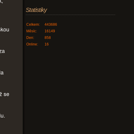
k,
Statistiky
Celkem:
443686
skou
Měsíc:
16149
Den:
858
Online:
16
 za
la
yž se
lu.