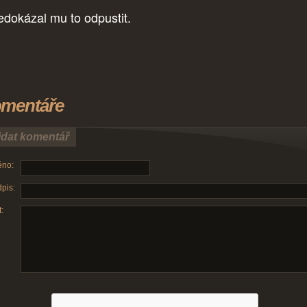
edokázal mu to odpustit.
mentáře
idat komentář
no:
pis:
: