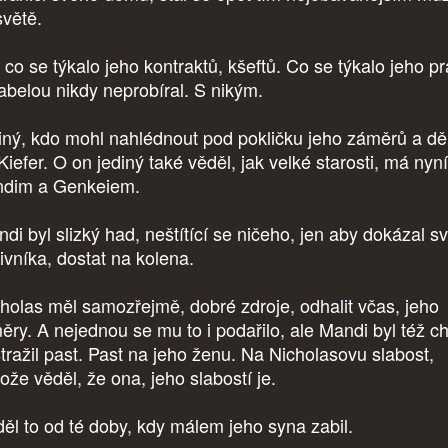
světě.
 co se týkalo jeho kontraktů, kšeftů. Co se týkalo jeho p
sabelou nikdy neprobíral. S nikým.
iný, kdo mohl nahlédnout pod pokličku jeho záměrů a dě
Kiefer. O on jediný také věděl, jak velké starosti, má nyní
dim a Genkeiem.
di byl slizký had, neštítící se ničeho, jen aby dokázal s
tivníka, dostat na kolena.
holas měl samozřejmě, dobré zdroje, odhalit včas, jeho
ěry. A nejednou se mu to i podařilo, ale Mandi byl též ch
tražil past. Past na jeho ženu. Na Nicholasovu slabost,
ože věděl, že ona, jeho slabostí je.
ěl to od té doby, kdy málem jeho syna zabil.