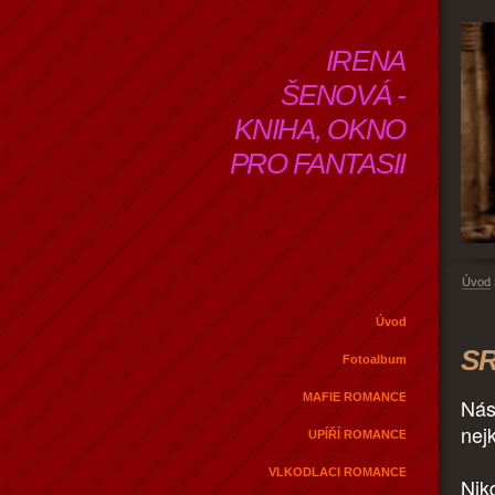
IRENA
ŠENOVÁ -
KNIHA, OKNO
PRO FANTASII
Úvod
Úvod
SR
Fotoalbum
MAFIE ROMANCE
Nás
nej
UPÍŘÍ ROMANCE
VLKODLACI ROMANCE
Nik