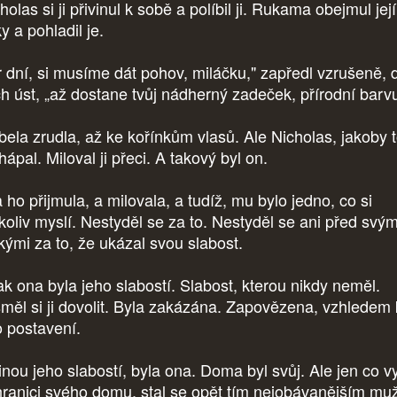
olas si ji přivinul k sobě a políbil ji. Rukama obejmul její
y a pohladil je.
r dní, si musíme dát pohov, miláčku," zapředl vzrušeně, 
ích úst, „až dostane tvůj nádherný zadeček, přírodní barvu
bela zrudla, až ke kořínkům vlasů. Ale Nicholas, jakoby 
ápal. Miloval ji přeci. A takový byl on.
 ho přijmula, a milovala, a tudíž, mu bylo jedno, co si
koliv myslí. Nestyděl se za to. Nestyděl se ani před svým
zkými za to, že ukázal svou slabost.
k ona byla jeho slabostí. Slabost, kterou nikdy neměl.
měl si ji dovolit. Byla zakázána. Zapovězena, vzhledem 
o postavení.
inou jeho slabostí, byla ona. Doma byl svůj. Ale jen co vy
hranici svého domu, stal se opět tím nejobávanějším mu