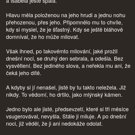
a Isabela ještě spala.
Hlavu měla položenou na jeho hrudi a jednu nohu
přehozenou, přes jeho. Připomnělo mu to chvíle,
kdy si myslel, že je šťastný. Kdy se ještě bláhově
domníval, že ho může milovat.
Však ihned, po takovémto milování, jaké prožil
dnešní noci, se druhý den sebrala, a odešla. Bez
vysvětlení. Bez jediného slova, a neřekla mu ani, že
čeká jeho dítě.
A kdyby si jí nenašel, jistě by tu takto neležela. Již
nikdy. To vědomí, ho drtilo, jako mlýnský kámen.
Jedno bylo ale jisté, předsevzetí, které si tři měsíce
vsugerovával, nevyšla. Stále ji miluje. A po dnešní
noci, již věděl, že ji ani nedokáže odolat.