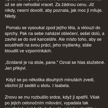
už se ale nehodlal vracet. Za žádnou cenu. Již
nikdy, nesmí dovolit, aby poznala, jak moc ji miluje.
Nikdy.
Pomalu se vysoukal zpod jejího těla, a vklouzl do
sprchy. Pak na sebe naházel oblečení, sešel dolů, a
zavřel se do své kanceláře. Ale místo toho, aby se
soustředil na svou práci, jeho myšlenky, stále
bloudili ve vzpomínkách.
„Snídaně je na stole, pane." Ozval se hlas služebné.
Jen přikývl.
Když se po několika dlouhých minutách zvedl,
všichni již seděli u stolu. I Isabela.
Znovu se mu rozbušilo srdce, když ji spatřil. Však
po jejich celonočním milování, vypadala tak