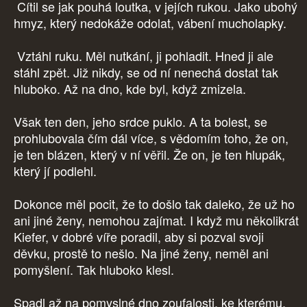
Cítil se jak pouhá loutka, v jejích rukou. Jako ubohý
hmyz, který nedokáže odolat, vábení mucholapky.
Vztáhl ruku. Měl nutkání, ji pohladit. Hned ji ale
stáhl zpět. Již nikdy, se od ní nenechá dostat tak
hluboko. Až na dno, kde byl, když zmizela.
Však ten den, jeho srdce puklo. A ta bolest, se
prohlubovala čím dál více, s vědomím toho, že on,
je ten blázen, který v ní věřil. Že on, je ten hlupák,
který jí podlehl.
Dokonce měl pocit, že to došlo tak daleko, že už ho
ani jiné ženy, nemohou zajímat. I když mu několikrát
Kiefer, v dobré víře poradil, aby si pozval svoji
děvku, prostě to nešlo. Na jiné ženy, neměl ani
pomyšlení. Tak hluboko klesl.
Spadl až na pomyslné dno zoufalosti, ke kterému,