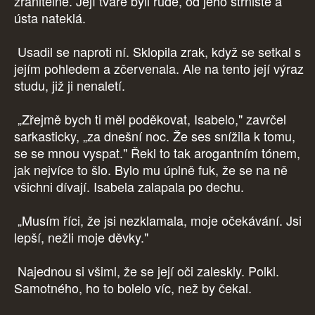
zranitelně. Její tváře byli rudé, od jeho strniště a
ústa nateklá.
Usadil se naproti ní. Sklopila zrak, když se setkal s
jejím pohledem a zčervenala. Ale na tento její výraz
studu, již ji nenaletí.
„Zřejmě bych ti měl poděkovat, Isabelo," zavrčel
sarkasticky, „za dnešní noc. Že ses snížila k tomu,
se se mnou vyspat." Řekl to tak arogantním tónem,
jak nejvíce to šlo. Bylo mu úplně fuk, že se na ně
všichni dívají. Isabela zalapala po dechu.
„Musím říci, že jsi nezklamala, moje očekávání. Jsi
lepší, nežli moje děvky."
Najednou si všiml, že se její oči zaleskly. Polkl.
Samotného, ho to bolelo víc, než by čekal.