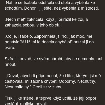
Náhle se Isabela odstrčila od stolu a vyběhla ke
schodům. Dohonil ji ještě, než vyběhla z místnosti.
„Nech mě!" zakřičela, když ji přirazil ke zdi, a
zaházela sebou, v jeho objetí.
„Co je, Isabelo. Zapomněla jsi říci, jak moc, mě
nenávidíš! Už mi to docela chybělo!" prskal ji do
tváře.
Svíral ji pevně, ve svém náručí, aby se nemohla, ani
hnout.
„Dovol, abych ti připomenul, že i titul, kterým jsi mě
častovala, mi začíná chybět! Odporný. Nechutný.
Nesnesitelný." Cedil skrz zuby.
Tiskl ji ke stěně, a teprve když ucítil, že její odpor
zeslábl, maličko povolil.