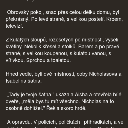
Obrovský pokoj, snad přes celou délku domu, byl
překrásný. Po levé straně, s velikou postelí. Krbem,
televizí.
Z kulatých sloupů, rozesetých po místnosti, vyseli
květiny. Několik křesel a stolků. Barem a po pravé
straně, s velikou koupenou, s kulatou vanou, s
vířivkou. Sprchou a toaletou.
Hned vedle, byli dvě místnosti, coby Nicholasova a
Isabelina šatna.
„Tady je tvoje šatna," ukázala Aisha a otevřela bílé
dveře, „měla bys tu mít všechno. Nicholas na to
osobně dohlížel." Řekla skoro hrdě.
A opravdu. V policích, poličkách i přihrádkách, a ve