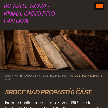
IRENA ŠENOVÁ -
KNIHA, OKNO PRO
FANTASII
Úvod
»
MAFIE ROMANCE
»
SRDCE NAD PROPASTÍ
»
SRDCE NAD PROPASTÍ 6
ČÁST
SRDCE NAD PROPASTÍ 6 ČÁST
Isabele bušilo srdce jako o závod. Blížili se k