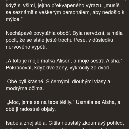
když si všiml, jejího překvapeného výrazu, „musíš
se seznámit s veškerým personálem, aby nedošlo k
mýlce."
Nechápavě povytáhla obočí. Byla nervózní, a měla
pocit, že se stále ještě trochu třese, v důsledku
nervového vypětí.
„A toto je moje matka Alison, a moje sestra Aisha."
Pokračoval, když dvě ženy, vykročily ze dveří.
Obě byli krásné. S černými, dlouhými vlasy a
modrýma očima.
„Moc, jsme se na tebe těšily." Usmála se Aisha, a
obě ji radostně objaly.
Isabela znejistěla. Cítila neustálý zkoumavý pohled,