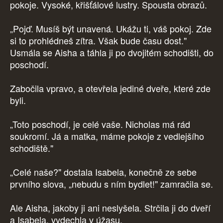
pokoje. Vysoké, křišťálové lustry. Spousta obrazů.
„Pojď. Musíš být unavená. Ukážu ti, váš pokoj. Zde
si to prohlédneš zítra. Však bude času dost."
Usmála se Aisha a táhla ji po dvojitém schodišti, do
poschodí.
Zabočila vpravo, a otevřela jediné dveře, které zde
byli.
„Toto poschodí, je celé vaše. Nicholas má rád
soukromí. Já a matka, máme pokoje z vedlejšího
schodiště."
„Celé naše?" dostala Isabela, konečně ze sebe
prvního slova, „nebudu s ním bydlet!" zamračila se.
Ale Aisha, jakoby ji ani neslyšela. Strčila ji do dveří
a Isabela, vydechla v úžasu.