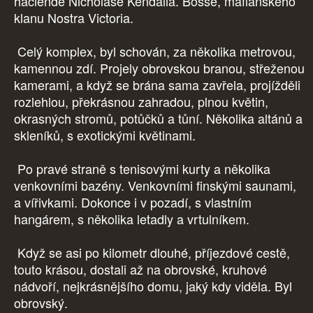
haciendě Nicholase Kendalla. Bosse, mafiánského
klanu Nostra Victoria.
Celý komplex, byl schován, za několika metrovou,
kamennou zdí. Projely obrovskou branou, střeženou
kamerami, a když se brána sama zavřela, projížděli
rozlehlou, překrásnou zahradou, plnou květin,
okrasných stromů, potůčků a tůní. Několika altánů a
skleníků, s exotickými květinami.
Po pravé straně s tenisovými kurty a několika
venkovními bazény. Venkovními finskými saunami,
a vířivkami. Dokonce i v pozadí, s vlastním
hangárem, s několika letadly a vrtulníkem.
Když se asi po kilometr dlouhé, příjezdové cestě,
touto krásou, dostali až na obrovské, kruhové
nádvoří, nejkrásnějšího domu, jaký kdy viděla. Byl
obrovský.