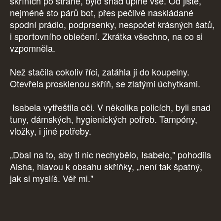
skříních po straně, bylo snad úplně vše. Od jistě,
nejméně sto párů bot, přes pečlivě naskládané
spodní prádlo, podprsenky, nespočet krásných šatů,
i sportovního oblečení. Zkrátka všechno, na co si
vzpomněla.
Než stačila cokoliv říci, zatáhla ji do koupelny.
Otevřela prosklenou skříň, se zlatými úchytkami.
Isabela vytřeštila oči. V několika policích, byli snad
tuny, dámských, hygienických potřeb. Tampóny,
vložky, i jiné potřeby.
„Dbal na to, aby ti nic nechybělo, Isabelo," pohodila
Aisha, hlavou k obsahu skříňky, „není tak špatný,
jak si myslíš. Věř mi."