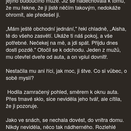
jejího budoucího muže. Již se nadechovala k tomu,
že mu řekne, že ji jistě něčím takovým, nedokáže
ohromit, ale předešel ji.
„Mám ještě obchodní jednání," řekl chladně, „Aisha,
tě do všeho zasvětí. Ukáže ti náš pokoj, a vše
potřebné. Nečekej na mě, a jdi spát. Přijdu dnes
dosti pozdě." Otočil se k odchodu. Jeden z mužů,
mu otevřel dveře od auta, a on vplul dovnitř.
Nestačila mu ani říci, jak moc, ji štve. Co si vůbec, o
sobě myslí?
Hodila zamračený pohled, směrem k oknu auta.
Přes tmavé sklo, sice neviděla jeho tvář, ale cítila,
že ji pozoruje.
Jako ve snách, se nechala dovést, do vnitra domu.
Nikdy neviděla, něco tak nádherného. Rozlehlé