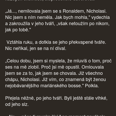
„Já..., nemilovala jsem se s Ronaldem, Nicholasi.
Nic jsem s ním neměla. Jak bych mohla," vydechla
a zakroužila v jeho tváři, „však netoužím po nikom,
jak po tobě."
Vztáhla ruku, a dotkla se jeho překvapené tváře.
Nic neříkal, jen se na ní díval.
„Celou dobu, jsem si myslela, že mluvíš o tom, proč
ses na mě zlobil. Proč jsi mě opustil. Omlouvala
jsem se za to, jak jsem se chovala. Již všechno
chápu, Nicholasi. Již vím, co znamená být ženou
nejobávanějšího mariánského bosse." Polkla.
Přejela něžně, po jeho tváři. Byli ještě stále vlhké,
od jeho slz.