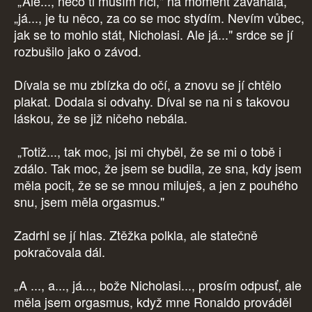
„Ale..., něco ti musím říci," na moment zaváhala,
„já..., je tu něco, za co se moc stydím. Nevím vůbec,
jak se to mohlo stát, Nicholasi. Ale já..." srdce se jí
rozbušilo jako o závod.
Dívala se mu zblízka do očí, a znovu se jí chtělo
plakat. Dodala si odvahy. Díval se na ni s takovou
láskou, že se již ničeho nebála.
„Totiž..., tak moc, jsi mi chyběl, že se mi o tobě i
zdálo. Tak moc, že jsem se budila, ze sna, kdy jsem
měla pocit, že se se mnou miluješ, a jen z pouhého
snu, jsem měla orgasmus."
Zadrhl se jí hlas. Ztěžka polkla, ale statečně
pokračovala dál.
„A ..., a..., já..., bože Nicholasi..., prosím odpusť, ale
měla jsem orgasmus, když mne Ronaldo prováděl