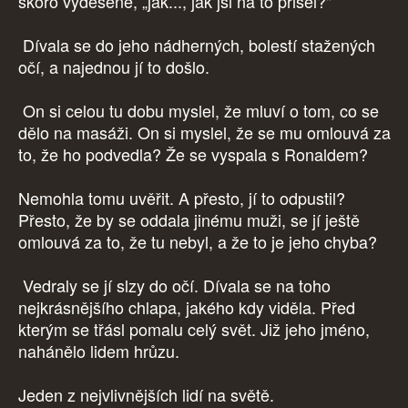
skoro vyděšeně, „jak..., jak jsi na to přišel?"
Dívala se do jeho nádherných, bolestí stažených
očí, a najednou jí to došlo.
On si celou tu dobu myslel, že mluví o tom, co se
dělo na masáži. On si myslel, že se mu omlouvá za
to, že ho podvedla? Že se vyspala s Ronaldem?
Nemohla tomu uvěřit. A přesto, jí to odpustil?
Přesto, že by se oddala jinému muži, se jí ještě
omlouvá za to, že tu nebyl, a že to je jeho chyba?
Vedraly se jí slzy do očí. Dívala se na toho
nejkrásnějšího chlapa, jakého kdy viděla. Před
kterým se třásl pomalu celý svět. Již jeho jméno,
nahánělo lidem hrůzu.
Jeden z nejvlivnějších lidí na světě.