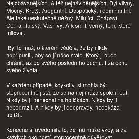
Nejobávanějších. A též nejnáviděnějších. Byl vlivný.
Mocný. Krutý. Arogantní. Despotický, i dominantní.
Ale také neskutečně něžný. Milující. Chápaví.
Ochranitelský. Vášnivý. A k smrti věrný, těm, které
miloval.
Byl to muž, o kterém věděla, že by nikdy
nepřipustil, aby se jí něco stalo. Který ji bude
chránit, až do svého posledního dechu. I za cenu
svého života.
V každém případě, kdykoliv, si mohla být
stoprocentně jistá, že se na něj může spolehnout.
Nikdy by ji nenechal na holičkách. Nikdy by ji
nepodrazil. A nikdy by ji doopravdy, nedokázal
ublížit.
Konečně si uvědomila to, že mu může vždy, a za
každých okolností, stoprocentně důvěřovat.