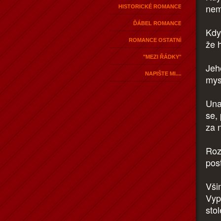
nemo
HISTORICKÉ ROMANCE
ĎÁBEL ROMANCE
Když
ROMANCE OSTATNÍ
že h
"MEZI ŘÁDKY"
Jeh
NAPIŠTE MI....
mys
Una
se, 
za n
Roz
pos
Vši
Vyp
stol