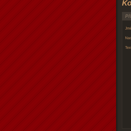
Ko
Př
Jmé
Nad
Text