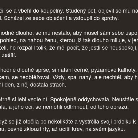
čil se a vběhl do koupelny. Studený pot, objevil se mu n
ři. Scházel ze sebe oblečení a vstoupil do sprchy.
 hodně dlouho, se mu nestalo, aby musel sám sebe uspok
 pohled, na nahou ženu, kterou již tak dlouho miluje, v je
eli, ho rozpálil tolik, že měl pocit, že jestli se neuspokojí,
ě zešílí.
hodně dlouhé sprše, si natáhl černé, pyžamové kalhoty.
kem, se neobtěžoval. Vždy, spal nahý, ale nechtěl, aby 
ní den, z něj dostala strach.
trně si lehl vedle ní. Spokojeně oddychovala. Neustále 
ula, a jeho oči, se nemohli odtrhnout, od toho obrazu.
yž se již otočila po několikáté a vystrčila svoji prdelku k
u, pevně zklouzl rty, až ucítil krev, na svém jazyku.