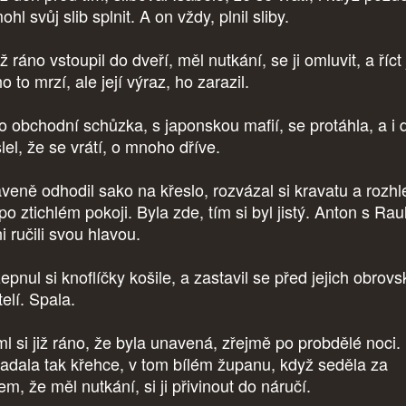
hl svůj slib splnit. A on vždy, plnil sliby.
 ráno vstoupil do dveří, měl nutkání, se ji omluvit, a říct j
o to mrzí, ale její výraz, ho zarazil.
o obchodní schůzka, s japonskou mafií, se protáhla, a i 
lel, že se vrátí, o mnoho dříve.
veně odhodil sako na křeslo, rozvázal si kravatu a rozhl
po ztichlém pokoji. Byla zde, tím si byl jistý. Anton s Ra
i ručili svou hlavou.
epnul si knoflíčky košile, a zastavil se před jejich obrov
telí. Spala.
ml si již ráno, že byla unavená, zřejmě po probdělé noci.
adala tak křehce, v tom bílém županu, když seděla za
em, že měl nutkání, si ji přivinout do náručí.