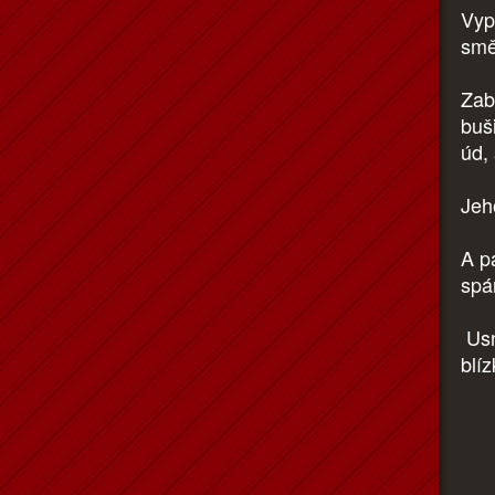
Vyp
smě
Zab
buš
úd,
Jeh
A p
spá
Usn
blí