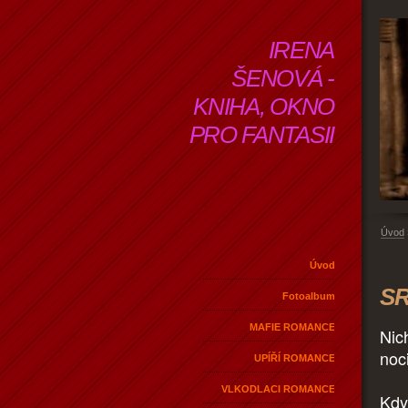
IRENA
ŠENOVÁ -
KNIHA, OKNO
PRO FANTASII
Úvod
Úvod
SR
Fotoalbum
MAFIE ROMANCE
Nic
noc
UPÍŘÍ ROMANCE
VLKODLACI ROMANCE
Když