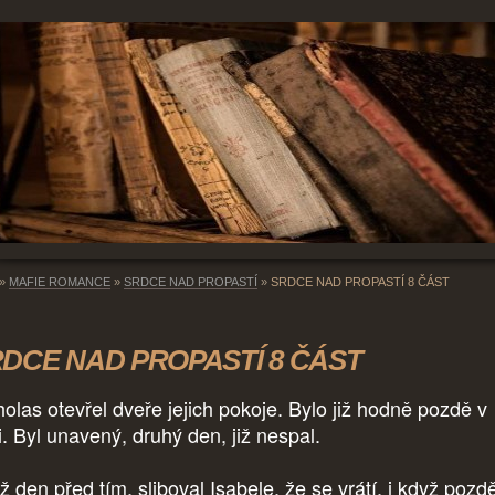
»
MAFIE ROMANCE
»
SRDCE NAD PROPASTÍ
»
SRDCE NAD PROPASTÍ 8 ČÁST
DCE NAD PROPASTÍ 8 ČÁST
holas otevřel dveře jejich pokoje. Bylo již hodně pozdě v
i. Byl unavený, druhý den, již nespal.
 den před tím, sliboval Isabele, že se vrátí, i když pozdě