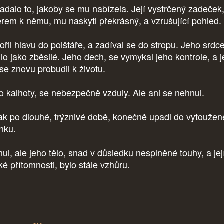
adalo to, jakoby se mu nabízela. Její vystrčený zadeček
rem k němu, mu naskytl překrásný, a vzrušující pohled.
ořil hlavu do polštáře, a zadíval se do stropu. Jeho srdce
ilo jako zběsilé. Jeho dech, se vymykal jeho kontrole, a 
 se znovu probudil k životu.
o kalhoty, se nebezpečně vzduly. Ale ani se nehnul.
ak po dlouhé, trýznivé době, konečně upadl do vytouže
nku.
ul, ale jeho tělo, snad v důsledku nesplněné touhy, a jej
zké přítomnosti, bylo stále vzhůru.