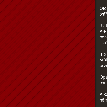
Oto
tvá
Již
Ale
post
jist
Po 
Vrš
prv
Opa
chr
A kd
něm