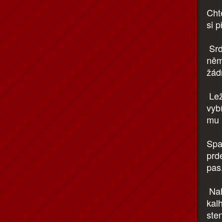
Chtě
si p
Srd
něm
žád
Lež
vybí
mu 
Spal
prde
pas
Nahl
kal
ste