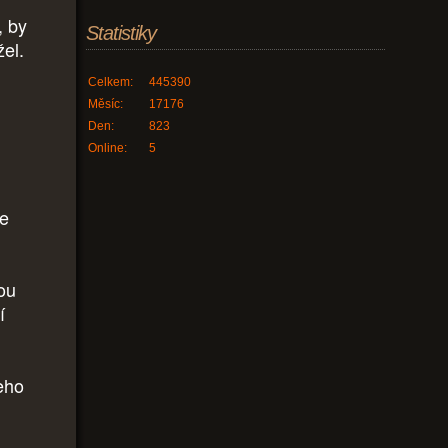
, by
Statistiky
žel.
Celkem:
445390
Měsíc:
17176
Den:
823
Online:
5
se
nou
í
jeho