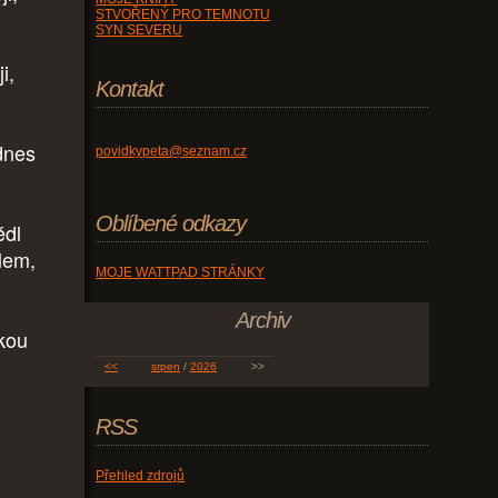
STVOŘENÝ PRO TEMNOTU
SYN SEVERU
i,
Kontakt
dnes
povidkypeta@seznam.cz
Oblíbené odkazy
édl
ulem,
MOJE WATTPAD STRÁNKY
Archiv
skou
<<
srpen
/
2026
>>
RSS
Přehled zdrojů