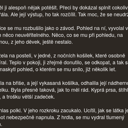
l ji alespoň nějak potěšit. Přeci by dokázal splnit cokoliv
řála. Ale její výstup, ho tak rozčílil. Tak moc, že se neudr
ce se mu rozbušilo jako o závod. Pohled na ní, vyvolal v
 něco neuvěřitelného. Něco, co se mu při pohledu, na
nou, z jeho děvek, ještě nestalo.
ela na posteli, v jedné, z nočních košilek, které osobně
ral. Teplo v pokoji, ji zřejmě donutilo, se odkopat, a tak 
naskytl pohled, o kterém se mu snilo, již několik let.
a na břiše, a její vykasaná košilka, odhalila její nádher
lku. Byla přesně taková, jak to měl rád. Kyprá prsa, štíhl
, a trošku větší zadeček.
as polkl. V jeho rozkroku zacukalo. Ucítil, jak se látka 
hot nebezpečně napnula. Z hrdla, se mu vydral tlumený
n.