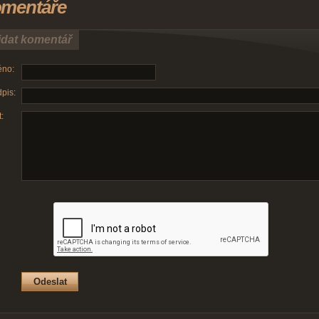
mentáře
idat komentář
no:
pis:
: