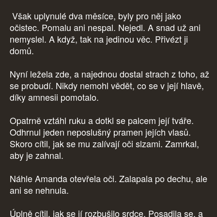
Však uplynulé dva měsíce, byly pro něj jako
očistec. Pomalu ani nespal. Nejedl. A snad už ani
nemyslel. A když, tak na jedinou věc. Přivézt ji
domů.
Nyní ležela zde, a najednou dostal strach z toho, až
se probudí. Nikdy nemohl vědět, co se v její hlavě,
díky amnesii pomotalo.
Opatrně vztáhl ruku a dotkl se palcem její tváře.
Odhrnul jeden neposlušný pramen jejích vlasů.
Skoro cítil, jak se mu zalívají oči slzami. Zamrkal,
aby je zahnal.
Náhle Amanda otevřela oči. Zalapala po dechu, ale
ani se nehnula.
Úplně cítil, jak se jí rozbušilo srdce. Posadila se, a