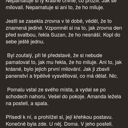
Nepamatuje si ty krásné chvíle, co prožili. Jak se
milovali. Nepamatuje si ani to, že ho miluje.
Jestli se zasekla zrovna v té době, věděl, že to
znamená jediné. Vzpomněl si na to, jak zrovna den
před svatbou, řekla Suzan, že ho nesnáší. Kopl do
sebe ještě jednu.
Byl zoufalý, při té představě, že si nebude
pamatovat to, jak mu řekla, že ho miluje. Ani to, jak
krásné, bylo jejich první milování. Jak ji zbavil
panenství a trpělivě vysvětloval, co má dělat. Nic.
Pomalu vstal ze svého místa, a vydal se po
schodech nahoru. Vešel do pokoje. Amanda ležela
na posteli, a spala.
Přisedl k ní, a prohlížel si, její křehkou postavu.
Konečně byla zde. U něj. Doma. V jeho posteli.