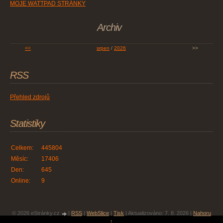
MOJE WATTPAD STRÁNKY
Archiv
<<
srpen
/
2026
>>
RSS
Přehled zdrojů
Statistiky
Celkem:
445804
Měsíc:
17406
Den:
645
Online:
9
© 2026 eStránky.cz
|
RSS
|
WebSlice
|
Tisk
|
Aktualizováno: 7. 8. 2026
|
Nahoru
↑