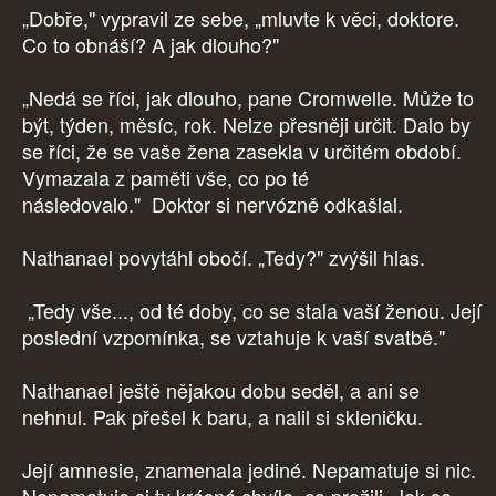
„Dobře," vypravil ze sebe, „mluvte k věci, doktore.
Co to obnáší? A jak dlouho?"
„Nedá se říci, jak dlouho, pane Cromwelle. Může to
být, týden, měsíc, rok. Nelze přesněji určit. Dalo by
se říci, že se vaše žena zasekla v určitém období.
Vymazala z paměti vše, co po té
následovalo." Doktor si nervózně odkašlal.
Nathanael povytáhl obočí. „Tedy?" zvýšil hlas.
„Tedy vše..., od té doby, co se stala vaší ženou. Její
poslední vzpomínka, se vztahuje k vaší svatbě."
Nathanael ještě nějakou dobu seděl, a ani se
nehnul. Pak přešel k baru, a nalil si skleničku.
Její amnesie, znamenala jediné. Nepamatuje si nic.