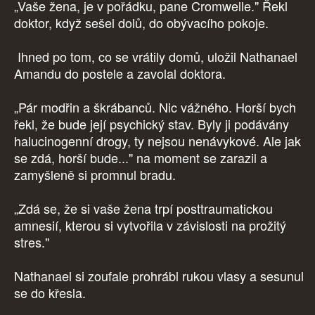
„Vaše žena, je v pořádku, pane Cromwelle." Řekl
doktor, když sešel dolů, do obývacího pokoje.
Ihned po tom, co se vrátily domů, uložil Nathanael
Amandu do postele a zavolal doktora.
„Pár modřin a škrábanců. Nic vážného. Horší bych
řekl, že bude její psychický stav. Byly ji podávány
halucinogenní drogy, ty nejsou nenávykové. Ale jak
se zdá, horší bude..." na moment se zarazil a
zamyšleně si promnul bradu.
„Zdá se, že si vaše žena trpí posttraumatickou
amnesií, kterou si vytvořila v závislosti na prožitý
stres."
Nathanael si zoufale prohrábl rukou vlasy a sesunul
se do křesla.