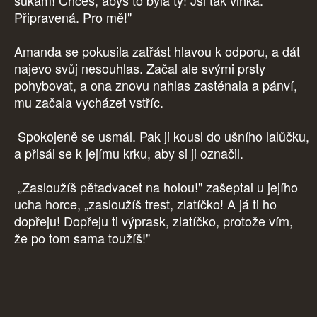
šukám! Chceš, abys to byla ty! Jsi tak vlhká.
Připravená. Pro mě!"
Amanda se pokusila zatřást hlavou k odporu, a dát
najevo svůj nesouhlas. Začal ale svými prsty
pohybovat, a ona znovu nahlas zasténala a pánví,
mu začala vycházet vstříc.
Spokojeně se usmál. Pak ji kousl do ušního lalůčku,
a přisál se k jejímu krku, aby si ji označil.
„Zasloužíš pětadvacet na holou!" zašeptal u jejího
ucha horce, „zasloužíš trest, zlatíčko! A já ti ho
dopřeju! Dopřeju ti výprask, zlatíčko, protože vím,
že po tom sama toužíš!"