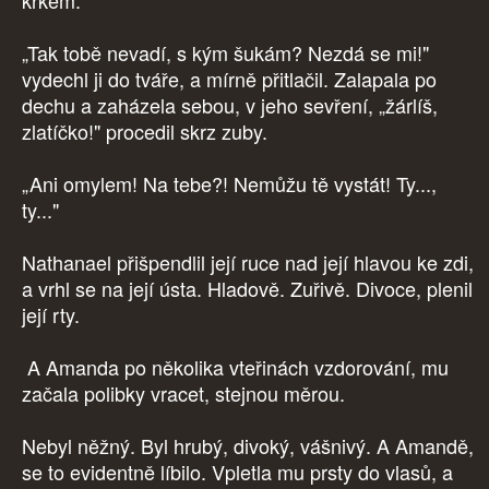
krkem.
„Tak tobě nevadí, s kým šukám? Nezdá se mi!"
vydechl ji do tváře, a mírně přitlačil. Zalapala po
dechu a zaházela sebou, v jeho sevření, „žárlíš,
zlatíčko!" procedil skrz zuby.
„Ani omylem! Na tebe?! Nemůžu tě vystát! Ty...,
ty..."
Nathanael přišpendlil její ruce nad její hlavou ke zdi,
a vrhl se na její ústa. Hladově. Zuřivě. Divoce, plenil
její rty.
A Amanda po několika vteřinách vzdorování, mu
začala polibky vracet, stejnou měrou.
Nebyl něžný. Byl hrubý, divoký, vášnivý. A Amandě,
se to evidentně líbilo. Vpletla mu prsty do vlasů, a