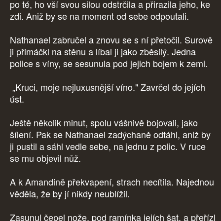
po té, ho vší svou silou odstrčila a přirazila jeho, ke
zdi. Aniž by se na moment od sebe odpoutali.
Nathanael zabručel a znovu se s ní přetočil. Surově
ji přimáčkl na stěnu a líbal ji jako zběsilý. Jedna
police s víny, se sesunula pod jejich bojem k zemi.
„Kruci, moje nejluxusnější víno." Zavrčel do jejích
úst.
Ještě několik minut, spolu vášnivě bojovali, jako
šílení. Pak se Nathanael zadýchaně odtáhl, aniž by
ji pustil a sáhl vedle sebe, na jednu z polic. V ruce
se mu objevil nůž.
A k Amandině překvapení, strach necítila. Najednou
věděla, že by jí nikdy neublížil.
Zasunul čepel nože, pod ramínka jejích šat, a přeřízl