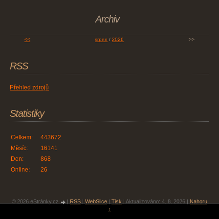
Archiv
<<
srpen
/
2026
>>
RSS
Přehled zdrojů
Statistiky
Celkem:
443672
Měsíc:
16141
Den:
868
Online:
26
© 2026 eStránky.cz
|
RSS
|
WebSlice
|
Tisk
|
Aktualizováno: 4. 8. 2026
|
Nahoru
↑