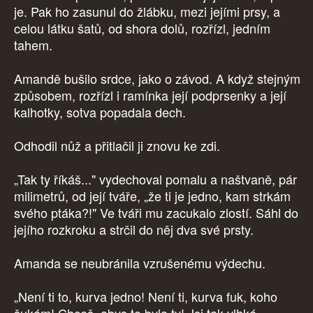
je. Pak ho zasunul do žlábku, mezi jejími prsy, a
celou látku šatů, od shora dolů, rozřízl, jedním
tahem.
Amandě bušilo srdce, jako o závod. A když stejným
způsobem, rozřízl i ramínka její podprsenky a její
kalhotky, sotva popadala dech.
Odhodil nůž a přitlačil ji znovu ke zdi.
„Tak ty říkáš..." vydechoval pomalu a naštvaně, pár
milimetrů, od její tváře, „že ti je jedno, kam strkám
svého ptáka?!" Ve tváři mu zacukalo zlostí. Sáhl do
jejího rozkroku a strčil do něj dva své prsty.
Amanda se neubránila vzrušenému výdechu.
„Není ti to, kurva jedno! Není ti, kurva fuk, koho