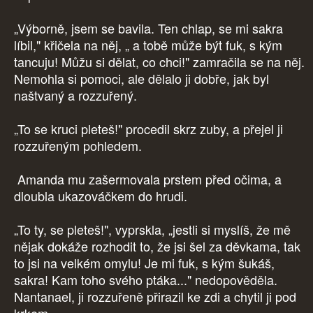
„Výborně, jsem se bavila. Ten chlap, se mi sakra
líbil," křičela na něj, „ a tobě může být fuk, s kým
tancuju! Můžu si dělat, co chci!" zamračila se na něj.
Nemohla si pomoci, ale dělalo ji dobře, jak byl
naštvaný a rozzuřený.
„To se kruci pleteš!" procedil skrz zuby, a přejel ji
rozzuřeným pohledem.
Amanda mu zašermovala prstem před očima, a
dloubla ukazováčkem do hrudi.
„To ty, se pleteš!", vyprskla, „jestli si myslíš, že mě
nějak dokáže rozhodit to, že jsi šel za děvkama, tak
to jsi na velkém omylu! Je mi fuk, s kým šukáš,
sakra! Kam toho svého ptáka..." nedopověděla.
Nantanael, ji rozzuřeně přirazil ke zdi a chytil ji pod