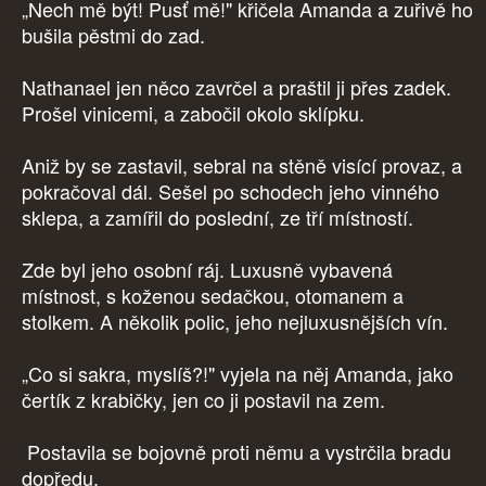
„Nech mě být! Pusť mě!" křičela Amanda a zuřivě ho
bušila pěstmi do zad.
Nathanael jen něco zavrčel a praštil ji přes zadek.
Prošel vinicemi, a zabočil okolo sklípku.
Aniž by se zastavil, sebral na stěně visící provaz, a
pokračoval dál. Sešel po schodech jeho vinného
sklepa, a zamířil do poslední, ze tří místností.
Zde byl jeho osobní ráj. Luxusně vybavená
místnost, s koženou sedačkou, otomanem a
stolkem. A několik polic, jeho nejluxusnějších vín.
„Co si sakra, myslíš?!" vyjela na něj Amanda, jako
čertík z krabičky, jen co ji postavil na zem.
Postavila se bojovně proti němu a vystrčila bradu
dopředu.