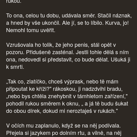
rukou.
To ona, celou tu dobu, udávala směr. Stačil náznak,
a hned by vše ukončil. Ale jí, se to líbilo. Kurva, jo!
Nemohl tomu uvěřit.
Vzrušovala ho tolik, že jeho penis, stál opět v
pozoru. Přidušeně zasténal. Jestli tohle dělá s ním
ona, nedovedl si představit, co bude dělat. Ušuká ji
k smrti.
„Tak co, zlatíčko, chceš výprask, nebo tě mám
připoutat ke kříži?" rákoskou, ji nadzdvihl bradu,
„nebo bys chtěla znehybnit v támhletom zařízení,"
pohodil rukou směrem k oknu, „ a já tě budu šukat
do obou dírek, dokud mi neroztaješ v rukách."
V očích mu zaplanulo, když se na něj podívala.
Přejela si jazykem po dolním rtu, a vilně, na něj