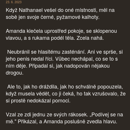
23. 6. 2023
Když Nathanael vešel do oné místnosti, měl na
sobě jen svoje černé, pyžamové kalhoty.
Amanda klečela uprostřed pokoje, se sklopenou
vlavou, a s rukama podél těla. Zcela nahá.
Neubránil se hlasitému zasténání. Ani ve sprše, si
jeho penis nedal říci. Vůbec nechápal, co se to s
ním děje. Připadal si, jak nadopován nějakou
drogou.
Ale to, jak ho dráždila, jak ho schválně popouzela,
když musela vědět, co ji čeká, ho tak vzrušovalo, že
si prostě nedokázal pomoci.
Vzal ze zdi jednu ze svých rákosek. „Podívej se na
mě." Přikázal, a Amanda poslušně zvedla hlavu.