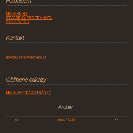
Fotoalbum
MOJE KNIHY
STVOŘENÝ PRO TEMNOTU
SYN SEVERU
Kontakt
povidkypeta@seznam.cz
Oblíbené odkazy
MOJE WATTPAD STRÁNKY
Archiv
<<
srpen
/
2026
>>