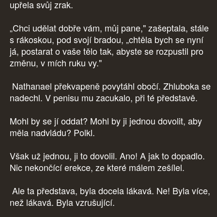
upřela svůj zrak.
„Chci udělat dobře vám, můj pane," zašeptala, stále
s rákoskou, pod svojí bradou, „chtěla bych se nyní
já, postarat o vaše tělo tak, abyste se rozpustil pro
změnu, v mích ruku vy."
Nathanael překvapeně povytáhl obočí. Zhluboka se
nadechl. V penisu mu zacukalo, při té představě.
Mohl by se jí oddat? Mohl by ji jednou dovolit, aby
měla nadvládu? Polkl.
Však už jednou, ji to dovolil. Ano! A jak to dopadlo.
Nic nekončící erekce, ze které málem zešílel.
Ale ta představa, byla docela lákavá. Ne! Byla více,
než lákavá. Byla vzrušující.