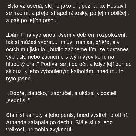
Byla vzrušená, stejně jako on, poznal to. Postavil
se nad ní, a přejel střapci rákosky, po jejím obličeji,
a pak po jejích prsou.
„Dám ti na vybranou. Jsem v dobrém rozpoložení,
tak si můžeš vybrat..." mluvil nahlas, příkře, a v
očích mu jiskřilo, „buďto začneme tím, že dostaneš
výprask, nebo začneme s tvým výcvikem, na
hluboký orál." Podíval se jí do očí, a když její pohled
sklouzl k jeho vybouleným kalhotám, hned mu to
bylo jasné.
„Dobře, zlatíčko," zabručel, a ukázal k posteli,
„sedni si."
Stáhl si kalhoty a jeho penis, hned vystřelil proti ní.
Amanda zalapala po dechu. Stále si na jeho
velikost, nemohla zvyknout.