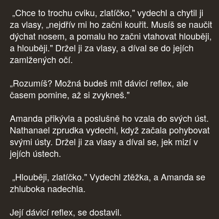
„Chce to trochu cviku, zlatíčko," vydechl a chytil ji
za vlasy, „nejdřív mi ho začni kouřit. Musíš se naučit
dýchat nosem, a pomalu ho začni vtahovat hlouběji,
a hlouběji." Držel ji za vlasy, a díval se do jejích
zamlžených očí.
„Rozumíš? Možná budeš mít dávicí reflex, ale
časem pomine, až si zvykneš."
Amanda přikývla a poslušně ho vzala do svých úst.
Nathanael zprudka vydechl, když začala pohybovat
svými ústy. Držel ji za vlasy a díval se, jek mizí v
jejích ústech.
„Hlouběji, zlatíčko." Vydechl ztěžka, a Amanda se
zhluboka nadechla.
Její dávicí reflex, se dostavil.