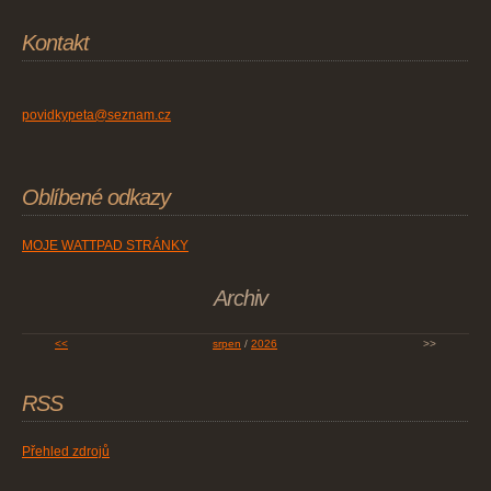
Kontakt
povidkypeta@seznam.cz
Oblíbené odkazy
MOJE WATTPAD STRÁNKY
Archiv
<<
srpen
/
2026
>>
RSS
Přehled zdrojů