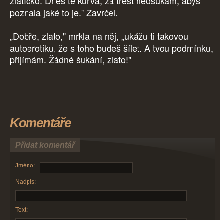
zlatíčko. Dnes tě kurva, za trest neošukám, abys
poznala jaké to je." Zavrčel.
„Dobře, zlato," mrkla na něj, „ukážu ti takovou
autoerotiku, že s toho budeš šílet. A tvou podmínku,
přijímám. Žádné šukání, zlato!"
Komentáře
Přidat komentář
Jméno:
Nadpis:
Text: