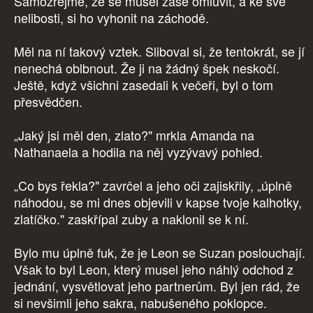
Samozřejmě, že se musel zase omluvit, a ke své
nelibosti, si ho vyhonit na záchodě.
Měl na ní takový vztek. Sliboval si, že tentokrát, se jí
nenechá oblbnout. Že ji na žádný špek neskočí.
Ještě, když všichni zasedali k večeři, byl o tom
přesvědčen.
„Jaký jsi měl den, zlato?" mrkla Amanda na
Nathanaela a hodila na něj vyzývavý pohled.
„Co bys řekla?" zavrčel a jeho oči zajiskřily, „úplně
náhodou, se mi dnes objevili v kapse tvoje kalhotky,
zlatíčko." zaskřípal zuby a naklonil se k ní.
Bylo mu úplně fuk, že je Leon se Suzan poslouchají.
Však to byl Leon, který musel jeho náhlý odchod z
jednání, vysvětlovat jeho partnerům. Byl jen rád, že
si nevšimli jeho sakra, nabušeného poklopce.