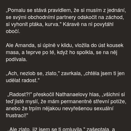
„Pomalu se stává pravidlem, že si musím z jednání,
se svými obchodními partnery odskočit na záchod,
si vyhonit ptáka, kurva." Káravě na ni povytáhl
obočí.
Ale Amanda, si úplně v klidu, vložila do úst kousek
masa, a teprve po té, když ho spolkla, se na něj
podívala.
„Ach, nezlob se, zlato," zavrkala, „chtěla jsem ti jen
udělat radost."
„Radost?!" přeskočil Nathanaelovy hlas, „všichni si
teď jistě myslí, že mám permanentně střevní potíže,
anebo že trpím nějakou nevyřešenou sexuální
frustrací!"
„Ale zlato, již jsem se ti omluvila." zašeptala, a