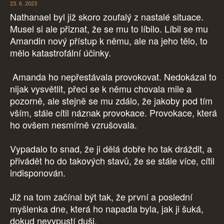
23. 6. 2023
Nathanael byl již skoro zoufalý z nastalé situace.
Musel si ale přiznat, že se mu to líbilo. Líbil se mu
Amandin nový přístup k němu, ale na jeho tělo, to
mělo katastrofální účinky.
Amanda ho nepřestávala provokovat. Nedokázal to
nijak vysvětlit, přeci se k němu chovala mile a
pozorně, ale stejně se mu zdálo, že jakoby pod tím
vším, stále cítil náznak provokace. Provokace, která
ho ovšem nesmírně vzrušovala.
Vypadalo to snad, že ji dělá dobře ho tak dráždit, a
přivádět ho do takových stavů, že se stále více, cítil
indisponován.
Již na tom začínal být tak, že první a poslední
myšlenka dne, která ho napadla byla, jak ji šuká,
dokud nevypustí duši.