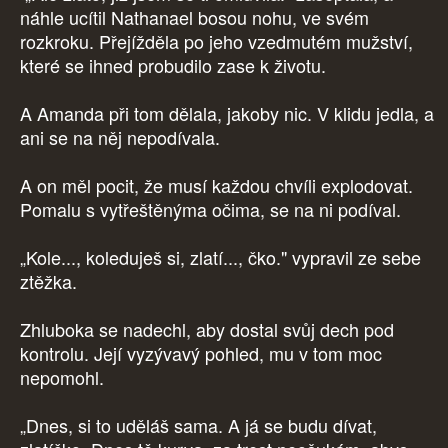
náhle ucítil Nathanael bosou nohu, ve svém
rozkroku. Přejížděla po jeho vzedmutém mužství,
které se ihned probudilo zase k životu.
A Amanda při tom dělala, jakoby nic. V klidu jedla, a
ani se na něj nepodívala.
A on měl pocit, že musí každou chvíli explodovat.
Pomalu s vytřeštěnýma očima, se na ni podíval.
„Kole..., koleduješ si, zlatí..., čko." vypravil ze sebe
ztěžka.
Zhluboka se nadechl, aby dostal svůj dech pod
kontrolu. Její vyzývavý pohled, mu v tom moc
nepomohl.
„Dnes, si to uděláš sama. A já se budu dívat,