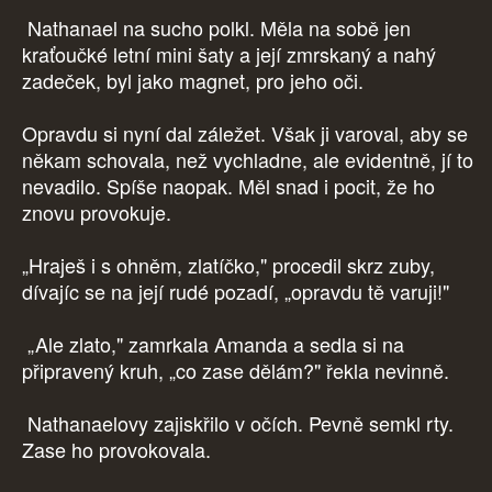
Nathanael na sucho polkl. Měla na sobě jen
kraťoučké letní mini šaty a její zmrskaný a nahý
zadeček, byl jako magnet, pro jeho oči.
Opravdu si nyní dal záležet. Však ji varoval, aby se
někam schovala, než vychladne, ale evidentně, jí to
nevadilo. Spíše naopak. Měl snad i pocit, že ho
znovu provokuje.
„Hraješ i s ohněm, zlatíčko," procedil skrz zuby,
dívajíc se na její rudé pozadí, „opravdu tě varuji!"
„Ale zlato," zamrkala Amanda a sedla si na
připravený kruh, „co zase dělám?" řekla nevinně.
Nathanaelovy zajiskřilo v očích. Pevně semkl rty.
Zase ho provokovala.