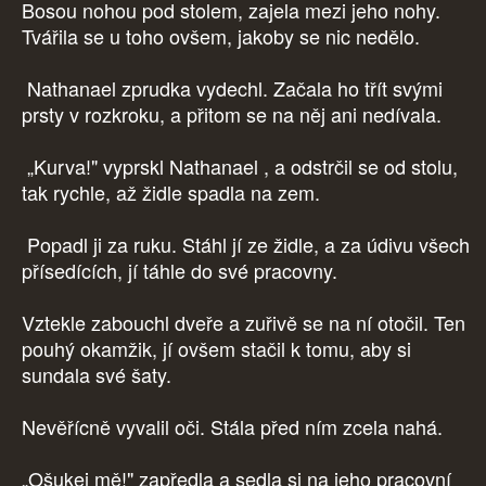
Bosou nohou pod stolem, zajela mezi jeho nohy.
Tvářila se u toho ovšem, jakoby se nic nedělo.
Nathanael zprudka vydechl. Začala ho třít svými
prsty v rozkroku, a přitom se na něj ani nedívala.
„Kurva!" vyprskl Nathanael , a odstrčil se od stolu,
tak rychle, až židle spadla na zem.
Popadl ji za ruku. Stáhl jí ze židle, a za údivu všech
přísedících, jí táhle do své pracovny.
Vztekle zabouchl dveře a zuřivě se na ní otočil. Ten
pouhý okamžik, jí ovšem stačil k tomu, aby si
sundala své šaty.
Nevěřícně vyvalil oči. Stála před ním zcela nahá.
„Ošukej mě!" zapředla a sedla si na jeho pracovní