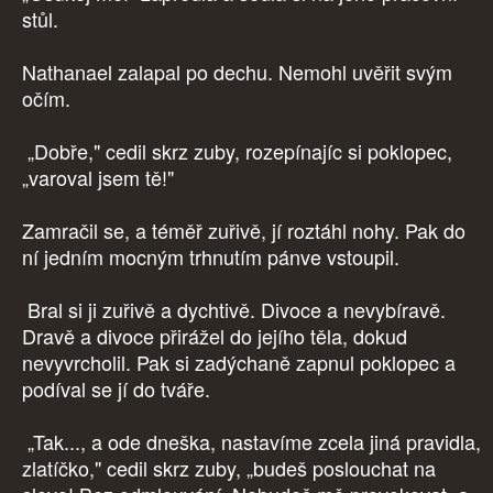
stůl.
Nathanael zalapal po dechu. Nemohl uvěřit svým
očím.
„Dobře," cedil skrz zuby, rozepínajíc si poklopec,
„varoval jsem tě!"
Zamračil se, a téměř zuřivě, jí roztáhl nohy. Pak do
ní jedním mocným trhnutím pánve vstoupil.
Bral si ji zuřivě a dychtivě. Divoce a nevybíravě.
Dravě a divoce přirážel do jejího těla, dokud
nevyvrcholil. Pak si zadýchaně zapnul poklopec a
podíval se jí do tváře.
„Tak..., a ode dneška, nastavíme zcela jiná pravidla,
zlatíčko," cedil skrz zuby, „budeš poslouchat na