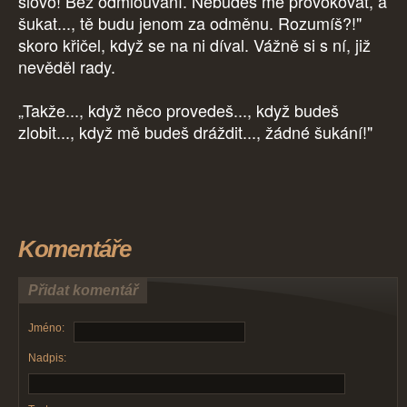
slovo! Bez odmlouvání. Nebudeš mě provokovat, a
šukat..., tě budu jenom za odměnu. Rozumíš?!"
skoro křičel, když se na ni díval. Vážně si s ní, již
nevěděl rady.
„Takže..., když něco provedeš..., když budeš
zlobit..., když mě budeš dráždit..., žádné šukání!"
Komentáře
Přidat komentář
Jméno:
Nadpis: