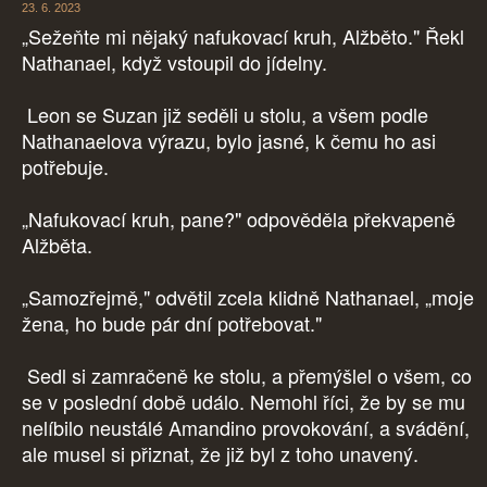
23. 6. 2023
„Sežeňte mi nějaký nafukovací kruh, Alžběto." Řekl
Nathanael, když vstoupil do jídelny.
Leon se Suzan již seděli u stolu, a všem podle
Nathanaelova výrazu, bylo jasné, k čemu ho asi
potřebuje.
„Nafukovací kruh, pane?" odpověděla překvapeně
Alžběta.
„Samozřejmě," odvětil zcela klidně Nathanael, „moje
žena, ho bude pár dní potřebovat."
Sedl si zamračeně ke stolu, a přemýšlel o všem, co
se v poslední době událo. Nemohl říci, že by se mu
nelíbilo neustálé Amandino provokování, a svádění,
ale musel si přiznat, že již byl z toho unavený.