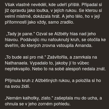
Však vlastně nevěděl, kde udeří příště. Připadal si
již opravdu jako loutka, v jejích rukou. Se kterou si
velmi mistrně, dokázala hrát. A jeho tělo, ho v její
přítomnosti jako vždy, samo zradilo.
„Tady je pane." Ozval se Alžběty hlas nad jeho
hlavou. Podávajíc mu nafouknutý kruh, se otočila ke
dveřím, do kterých zrovna vstoupila Amanda.
„To bude asi pro mě." Zašvitořila, a zamrkala na
Nathanaela. Vypadalo to, jakoby jí to vůbec
nepřekvapilo. Nebo to na sobě alespoň nedala znát.
Přijmula kruh z Alžbětiných rukou, a položila si ho
na svou židli.
„Nemám kalhotky, zlato." zašeptala mu do ucha, a
ohnula se v jeho zorném pohledu.