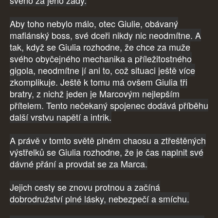
svého za jeho zády.
Aby toho nebylo málo, otec Giulie, obávaný
mafiánský boss, své dceři nikdy nic neodmítne. A
tak, když se Giulia rozhodne, že chce za muže
svého obyčejného mechanika a příležitostného
gigola, neodmítne jí ani to, což situaci ještě více
zkomplikuje. Ještě k tomu má ovšem Giulia tři
bratry, z nichž jeden je Marcovým nejlepším
přítelem. Tento nečekaný spojenec dodává příběhu
další vrstvu napětí a intrik.
A právě v tomto světě plném chaosu a ztřeštěných
výstřelků se Giulia rozhodne, že je čas naplnit své
dávné přání a provdat se za Marca.
Jejich cesty se znovu protnou a začíná
dobrodružství plné lásky, nebezpečí a smíchu.