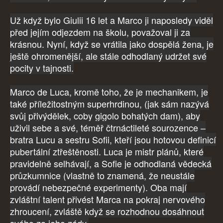
Už když bylo Giulii 16 let a Marco ji naposledy viděl
před jejím odjezdem na školu, považoval ji za
krásnou. Nyní, když se vrátila jako dospělá žena, je
ještě ohromenější, ale stále odhodlaný udržet své
pocity v tajnosti.
Marco de Luca, kromě toho, že je mechanikem, je
také příležitostným superhrdinou, (jak sám nazývá
svůj přivýdělek, coby gigolo bohatých dam), aby
uživil sebe a své, téměř čtrnáctileté sourozence –
bratra Lucu a sestru Sofii, kteří jsou hotovou definicí
pubertální ztřeštěnosti. Luca je mistr plánů, které
pravidelně selhávají, a Sofie je odhodlaná vědecká
průzkumnice (vlastně to znamená, že neustále
provádí nebezpečné experimenty). Oba mají
zvláštní talent přivést Marca na pokraj nervového
zhroucení, zvláště když se rozhodnou dosáhnout