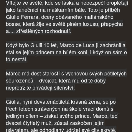
Vítejte ve světě, kde se láska a nebezpečí proplétají
jako tanečníci na maškarním bále. Toto je příběh
Giulie Ferrara, dcery obávaného mafiánského
bosse, která žije ve světě plném luxusu, přepychu
a.... ztřeštěných rozhodnutí.
Když bylo Giulii 10 let, Marco de Luca ji zachránil a
stal se jejím princem na bílém koni, i když on sám o
to nestál.
Marco má dost starostí s výchovou svých pětiletých
sourozenců – dvojčat, která mu od té doby
nepřetržitě přivádějí šílenství.
Giulia, nyní devatenáctiletá krásná žena, se po
třech letech strávených na škole vrací domů s
jediným cílem – získat svého prince. Marco, teď
dvacet čtyřletý muž, zůstal zaskočen jejím
návratem, ale odhodlaný udržet své city skryté.