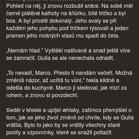
Pohled na něj, ji znovu rozbušil srdce. Na sobě měl
černé plátěné kalhoty na šňůrku, bílé tričko a byl
bos. A byl prostě dokonalý. Jeho svaly se při
každém jeho pohybu pod tričkem rýsovali a jeden
pramen jeho mokrých vlasů mu spadl do čela.
„Nemám hlad." Vyštěkl naštvaně a snad ještě více
se zamračil. Gulia se ale nenechala odradit.
„To nevadí, Marco. Přesto ti nandám večeři. Možná
změníš názor, až ucítíš tu vůni," řekla klidně a
odešla do kuchyně. Marco ji sledoval, jak mizí za
rohem, a znovu si povzdechl.
Seděl v křesle a upíjel whisky, zatímco přemýšlel o
tom, jak se jeho život změnil od chvíle, kdy se Gulia
vrátila. Bylo to jako by se vrátily všechny staré
pocity a vzpomínky, které se snažil potlačit.