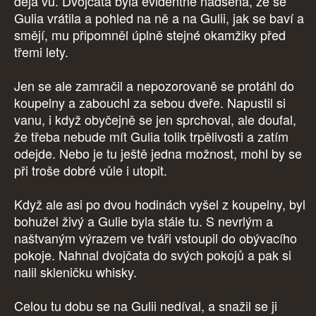
déja vu. Dvojčata byla evidentně nadšená, že se
Gulia vrátila a pohled na ně a na Gulii, jak se baví a
smějí, mu připomněl úplně stejné okamžiky před
třemi lety.
Jen se ale zamračil a nepozorovaně se protáhl do
koupelny a zabouchl za sebou dveře. Napustil si
vanu, i když obyčejně se jen sprchoval, ale doufal,
že třeba nebude mít Gulia tolik trpělivosti a zatím
odejde. Nebo je tu ještě jedna možnost, mohl by se
při troše dobré vůle i utopit.
Když ale asi po dvou hodinách vyšel z koupelny, byl
bohužel živý a Gulie byla stále tu. S nevrlým a
naštvaným výrazem ve tváři vstoupil do obývacího
pokoje. Nahnal dvojčata do svých pokojů a pak si
nalil skleničku whisky.
Celou tu dobu se na Gulii nedíval, a snažil se ji