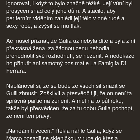
ignorovat, i když to bylo značně těžké. Její vůní byl
prosycen snad celý jeho dům. A stačilo, aby
periferním viděním zahlédl její tělo v oné rudé a
sexy róbě, a zvýšil se mu tlak.
Ač musel přiznat, že Gulia už nebyla dítě a byla z ní
překrásná žena, za žádnou cenu nehodlal
přehodnotit své rozhodnutí, se neženit. A nedokáže
ho přinutit ani samotný bos mafie La Famiglia Di
Ferrara.
Naplánoval si, že se bude ze všech sil snažit se
Gulii zhnusit. Zošklivit a přesvědčit ji, že on není ta
správná partie na ženění. A měl na to půl roku,
takže byl přesvědčen, že za tu dobu Gulia pochopí,
že není ten pravý.
„Nandám ti večeři." Řekla náhle Gulia, když se
Marco posadil se skleničkou v ruce do křesla.