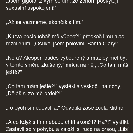
„Jsem gigolo! Živým se tím, že ženám poskytuji
sexuální uspokojení!"
„Až se vezmeme, skončíš s tím."
„Kurva posloucháš mě vůbec?!" přeskočil mu hlas
rozčilením, „Ošukal jsem polovinu Santa Clary!"
„No a? Alespoň budeš vybouřený a muž by měl být
v tomto směru zkušený," mrkla na něj, „Co tam máš
ještě?"
„Co tam mám ještě?!" vyštěkl a vyskočil na nohy,
„Děláš si ze mě prdel?!"
„To bych si nedovolila." Odvětila zase zcela klidně.
„A co když s tím nebudu chtít skončit? Ha?!" Vykřikl.
Zastavil se v pohybu a založil si ruce na prsou, „Líbí