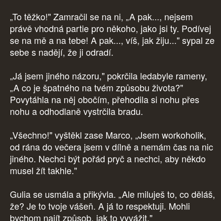
„To těžko!" Zamračil se na ni, „A pak..., nejsem
právě vhodná partie pro někoho, jako jsi ty. Podívej
se na mě a na tebe! A pak..., víš, jak žiju..." sypal ze
sebe s nadějí, že ji odradí.
„Já jsem jiného názoru," pokrčila ledabyle rameny,
„A co je špatného na tvém způsobu života?"
Povytáhla na něj obočím, přehodila si nohu přes
nohu a odhodlaně vystrčila bradu.
„Všechno!" vyštěkl zase Marco, „Jsem workoholik,
od rána do večera jsem v dílně a nemám čas na nic
jiného. Nechci být pořád pryč a nechci, aby někdo
musel žít takhle."
Gulia se usmála a přikývla. „Ale miluješ to, co děláš,
že? Je to tvoje vášeň. A já to respektuji. Mohli
bychom najít způsob, jak to vyvážit."