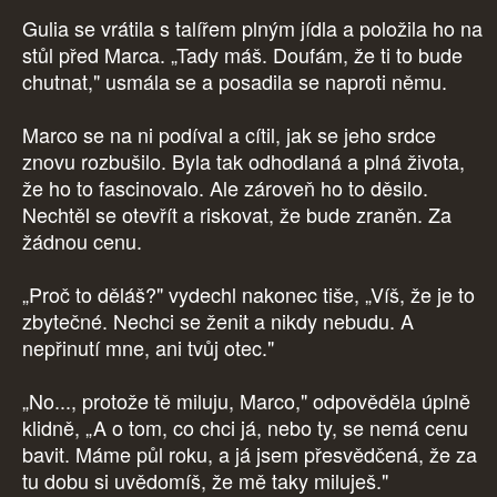
Gulia se vrátila s talířem plným jídla a položila ho na
stůl před Marca. „Tady máš. Doufám, že ti to bude
chutnat," usmála se a posadila se naproti němu.
Marco se na ni podíval a cítil, jak se jeho srdce
znovu rozbušilo. Byla tak odhodlaná a plná života,
že ho to fascinovalo. Ale zároveň ho to děsilo.
Nechtěl se otevřít a riskovat, že bude zraněn. Za
žádnou cenu.
„Proč to děláš?" vydechl nakonec tiše, „Víš, že je to
zbytečné. Nechci se ženit a nikdy nebudu. A
nepřinutí mne, ani tvůj otec."
„No..., protože tě miluju, Marco," odpověděla úplně
klidně, „A o tom, co chci já, nebo ty, se nemá cenu
bavit. Máme půl roku, a já jsem přesvědčená, že za
tu dobu si uvědomíš, že mě taky miluješ."