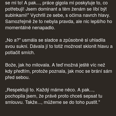
se mi to! A pak..., práce gigola mi poskytuje to, co
potřebuji! Jsem dominant a těm ženám se líbí být
subinkami!" Vychrlil ze sebe, s očima navrch hlavy.
Samozřejmě že to nebyla pravda, ale nic lepšího ho
momentálně nenapadlo.
„No a?" usmála se sladce a způsobně si uhladila
svou sukni. Dávala jí to totiž možnost sklonit hlavu a
potlačit smích.
Bože, jak ho milovala. A teď možná ještě víc než
kdy předtím, protože poznala, jak moc se brání sám
před sebou.
„Respektuji to. Každý máme něco. A pak...,
pochopila jsem, že právě proto chceš sepsat tu
smlouvu. Takže..., můžeme se do toho pustit."