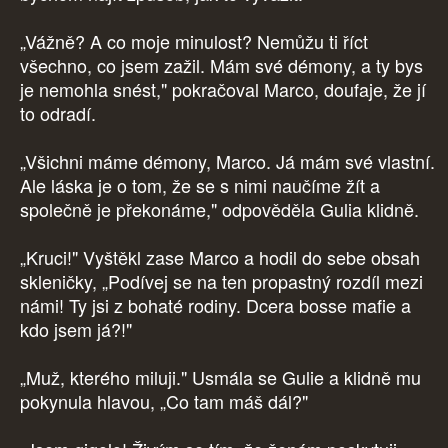
„Vážně? A co moje minulost? Nemůžu ti říct
všechno, co jsem zažil. Mám své démony, a ty bys
je nemohla snést," pokračoval Marco, doufaje, že jí
to odradí.
„Všichni máme démony, Marco. Já mám své vlastní.
Ale láska je o tom, že se s nimi naučíme žít a
společně je překonáme," odpověděla Gulia klidně.
„Kruci!" Vyštěkl zase Marco a hodil do sebe obsah
skleničky, „Podívej se na ten propastný rozdíl mezi
námi! Ty jsi z bohaté rodiny. Dcera bosse mafie a
kdo jsem já?!"
„Muž, kterého miluji." Usmála se Gulie a klidně mu
pokynula hlavou, „Co tam máš dál?"