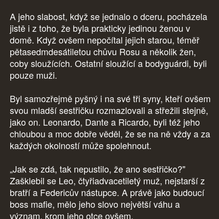
A jeho slabost, když se jednalo o dceru, pocházela
jistě i z toho, že byla prakticky jedinou ženou v
domě. Když ovšem nepočítal jejich starou, téměř
pětasedmdesátiletou chůvu Rosu a několik žen,
coby sloužících. Ostatní sloužící a bodyguárdi, byli
pouze muži.
Byl samozřejmě pyšný i na své tři syny, kteří ovšem
svou mladší sestřičku rozmazlovali a střežili stejně,
jako on. Leonardo, Dante a Ricardo, byli též jeho
chloubou a moc dobře věděl, že se na ně vždy a za
každých okolností může spolehnout.
„Jak se zdá, tak nepustilo, že ano sestřičko?"
Zašklebil se Leo, čtyřiadvacetiletý muž, nejstarší z
bratří a Federicův nástupce. A právě jako budoucí
boss mafie, mělo jeho slovo největší váhu a
význam, krom jeho otce ovšem.