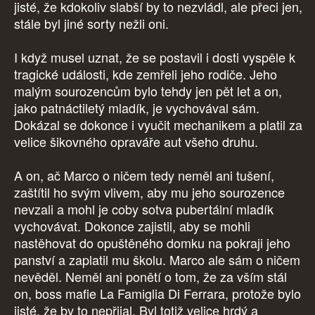
jisté, že kdokoliv slabší by to nezvládl, ale přeci jen,
stále byl jiné sorty nežli oni.
I když musel uznat, že se postavil i dosti vyspěle k
tragické události, kde zemřeli jeho rodiče. Jeho
malým sourozencům bylo tehdy jen pět let a on,
jako patnáctiletý mladík, je vychovával sám.
Dokázal se dokonce i vyučit mechanikem a platil za
velice šikovného opraváře aut všeho druhu.
A on, ač Marco o ničem tedy neměl ani tušení,
zaštítil ho svým vlivem, aby mu jeho sourozence
nevzali a mohl je coby sotva pubertální mladík
vychovávat. Dokonce zajistil, aby se mohli
nastěhovat do opuštěného domku na pokraji jeho
panství a zaplatil mu školu. Marco ale sám o ničem
nevěděl. Neměl ani ponětí o tom, že za vším stál
on, boss mafie La Famiglia Di Ferrara, protože bylo
jisté, že by to nepřijal. Byl totiž velice hrdý a