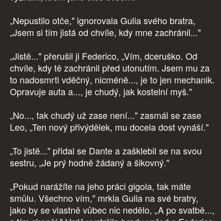
„Nepustilo otče," ignorovala Gulia svého bratra,
„Jsem si tím jistá od chvíle, kdy mne zachránil..."
„Jistě..." přerušil ji Federico, „Vím, dceruško. Od
chvíle, kdy tě zachránil před utonutím. Jsem mu za
to nadosmrti vděčný, nicméně..., je to jen mechanik.
Opravuje auta a..., je chudý, jak kostelní myš."
„No..., tak chudý už zase není..." zasmál se zase
Leo, „Ten nový přivýdělek, mu docela dost vynáší."
„To jistě..." přidal se Dante a zašklebil se na svou
sestru, „Je prý hodně žádaný a šikovný."
„Pokud narážíte na jeho práci gigola, tak máte
smůlu. Všechno vím," mrkla Gulia na své bratry,
jako by se vlastně vůbec nic nedělo, „A po svatbě...,