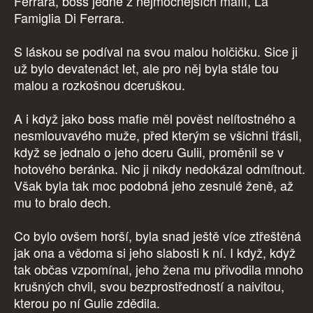
Ferrara, boss jedné z nejmocnějších mafií, La
Famiglia Di Ferrara.
S láskou se podíval na svou malou holčičku. Sice ji
už bylo devatenáct let, ale pro něj byla stále tou
malou a rozkošnou dceruškou.
A i když jako boss mafie měl pověst nelítostného a
nesmlouvavého muže, před kterým se všichni třásli,
když se jednalo o jeho dceru Gulii, proměnil se v
hotového beránka. Nic ji nikdy nedokázal odmítnout.
Však byla tak moc podobná jeho zesnulé ženě, až
mu to bralo dech.
Co bylo ovšem horší, byla snad ještě více ztřeštěná
jak ona a vědoma si jeho slabosti k ní. I když, když
tak občas vzpomínal, jeho žena mu přivodila mnoho
krušných chvil, svou bezprostředností a naivitou,
kterou po ní Gulie zdědila.