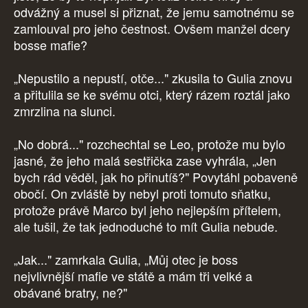
odvážný a musel si přiznat, že jemu samotnému se
zamlouval pro jeho čestnost. Ovšem manžel dcery
bosse mafie?
„Nepustilo a nepustí, otče..." zkusila to Gulia znovu
a přitulila se ke svému otci, který rázem roztál jako
zmrzlina na slunci.
„No dobrá..." rozchechtal se Leo, protože mu bylo
jasné, že jeho malá sestřička zase vyhrála, „Jen
bych rád věděl, jak ho přinutíš?" Povytáhl pobaveně
obočí. On zvláště by nebyl proti tomuto sňatku,
protože právě Marco byl jeho nejlepším přítelem,
ale tušil, že tak jednoduché to mít Gulia nebude.
„Jak..." zamrkala Gulia, „Můj otec je boss
nejvlivnější mafie ve státě a mám tři velké a
obávané bratry, ne?"