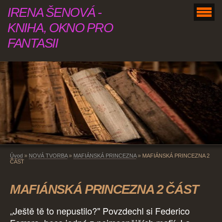
IRENA ŠENOVÁ -
KNIHA, OKNO PRO
FANTASII
Úvod
»
NOVÁ TVORBA
»
MAFIÁNSKÁ PRINCEZNA
»
MAFIÁNSKÁ PRINCEZNA 2
ČÁST
MAFIÁNSKÁ PRINCEZNA 2 ČÁST
„Ještě tě to nepustilo?" Povzdechl si Federico