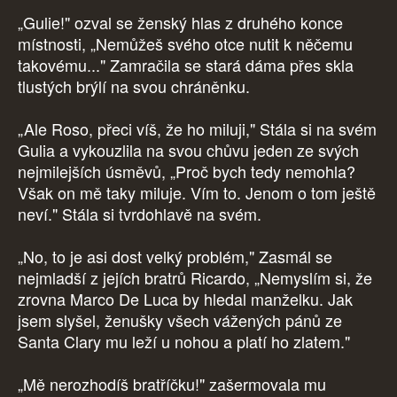
„Gulie!" ozval se ženský hlas z druhého konce
místnosti, „Nemůžeš svého otce nutit k něčemu
takovému..." Zamračila se stará dáma přes skla
tlustých brýlí na svou chráněnku.
„Ale Roso, přeci víš, že ho miluji," Stála si na svém
Gulia a vykouzlila na svou chůvu jeden ze svých
nejmilejších úsměvů, „Proč bych tedy nemohla?
Však on mě taky miluje. Vím to. Jenom o tom ještě
neví." Stála si tvrdohlavě na svém.
„No, to je asi dost velký problém," Zasmál se
nejmladší z jejích bratrů Ricardo, „Nemyslím si, že
zrovna Marco De Luca by hledal manželku. Jak
jsem slyšel, ženušky všech vážených pánů ze
Santa Clary mu leží u nohou a platí ho zlatem."
„Mě nerozhodíš bratříčku!" zašermovala mu