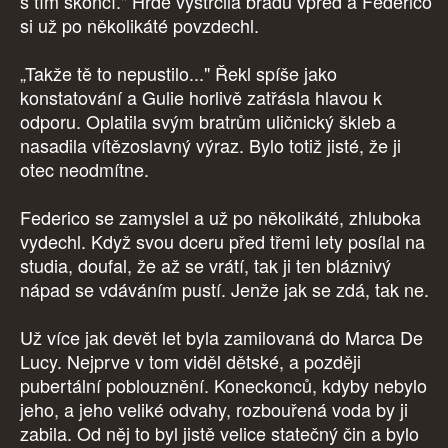
s tím skončí." Hrdě vystrčila bradu vpřed a Federico
si už po několikáté povzdechl.
„Takže tě to nepustilo..." Řekl spíše jako
konstatování a Gulie horlivě zatřásla hlavou k
odporu. Oplatila svým bratrům uličnický škleb a
nasadila vítězoslavný výraz. Bylo totiž jisté, že ji
otec neodmítne.
Federico se zamyslel a už po několikáté, zhluboka
vydechl. Když svou dceru před třemi lety posílal na
studia, doufal, že až se vrátí, tak ji ten bláznivý
nápad se vdáváním pustí. Jenže jak se zdá, tak ne.
Už více jak devět let byla zamilovaná do Marca De
Lucy. Nejprve v tom viděl dětské, a později
pubertální poblouznění. Koneckonců, kdyby nebylo
jeho, a jeho veliké odvahy, rozbouřená voda by ji
zabila. Od něj to byl jistě velice statečný čin a bylo