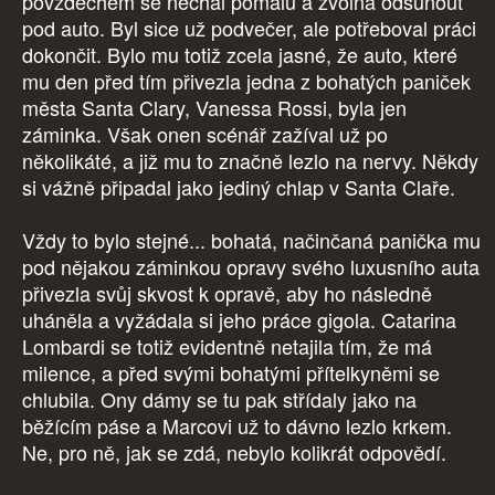
povzdechem se nechal pomalu a zvolna odsunout
pod auto. Byl sice už podvečer, ale potřeboval práci
dokončit. Bylo mu totiž zcela jasné, že auto, které
mu den před tím přivezla jedna z bohatých paniček
města Santa Clary, Vanessa Rossi, byla jen
záminka. Však onen scénář zažíval už po
několikáté, a již mu to značně lezlo na nervy. Někdy
si vážně připadal jako jediný chlap v Santa Claře.
Vždy to bylo stejné... bohatá, načinčaná panička mu
pod nějakou záminkou opravy svého luxusního auta
přivezla svůj skvost k opravě, aby ho následně
uháněla a vyžádala si jeho práce gigola. Catarina
Lombardi se totiž evidentně netajila tím, že má
milence, a před svými bohatými přítelkyněmi se
chlubila. Ony dámy se tu pak střídaly jako na
běžícím páse a Marcovi už to dávno lezlo krkem.
Ne, pro ně, jak se zdá, nebylo kolikrát odpovědí.