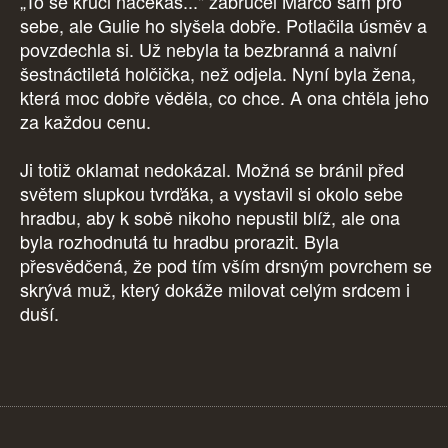
„To se kruci načekáš..." zabručel Marco sám pro
sebe, ale Gulie ho slyšela dobře. Potlačila úsměv a
povzdechla si. Už nebyla ta bezbranná a naivní
šestnáctiletá holčička, než odjela. Nyní byla žena,
která moc dobře věděla, co chce. A ona chtěla jeho
za každou cenu.
Ji totiž oklamat nedokázal. Možná se bránil před
světem slupkou tvrďáka, a vystavil si okolo sebe
hradbu, aby k sobě nikoho nepustil blíž, ale ona
byla rozhodnutá tu hradbu prorazit. Byla
přesvědčená, že pod tím vším drsným povrchem se
skrývá muž, který dokáže milovat celým srdcem i
duší.