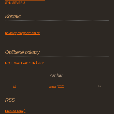
SYN SEVERU
Kontakt
povidkypeta@seznam.cz
Oblíbené odkazy
MOJE WATTPAD STRÁNKY
Archiv
<<
srpen
/
2026
>>
RSS
Přehled zdrojů