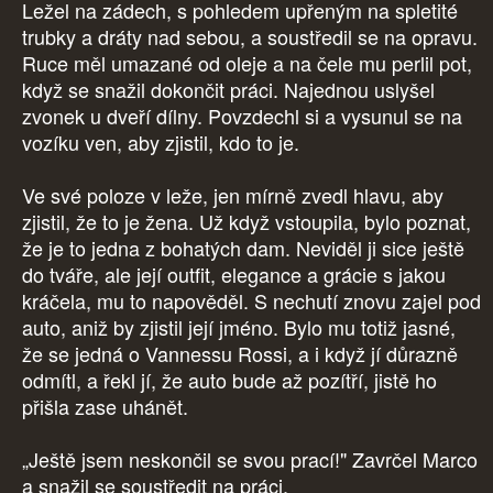
Ležel na zádech, s pohledem upřeným na spletité
trubky a dráty nad sebou, a soustředil se na opravu.
Ruce měl umazané od oleje a na čele mu perlil pot,
když se snažil dokončit práci. Najednou uslyšel
zvonek u dveří dílny. Povzdechl si a vysunul se na
vozíku ven, aby zjistil, kdo to je.
Ve své poloze v leže, jen mírně zvedl hlavu, aby
zjistil, že to je žena. Už když vstoupila, bylo poznat,
že je to jedna z bohatých dam. Neviděl ji sice ještě
do tváře, ale její outfit, elegance a grácie s jakou
kráčela, mu to napověděl. S nechutí znovu zajel pod
auto, aniž by zjistil její jméno. Bylo mu totiž jasné,
že se jedná o Vannessu Rossi, a i když jí důrazně
odmítl, a řekl jí, že auto bude až pozítří, jistě ho
přišla zase uhánět.
„Ještě jsem neskončil se svou prací!" Zavrčel Marco
a snažil se soustředit na práci.