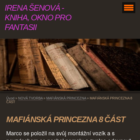
IRENA ŠENOVÁ -
KNIHA, OKNO PRO
FANTASII
Úvod
»
NOVÁ TVORBA
»
MAFIÁNSKÁ PRINCEZNA
»
MAFIÁNSKÁ PRINCEZNA 8
ČÁST
MAFIÁNSKÁ PRINCEZNA 8 ČÁST
Marco se položil na svůj montážní vozík a s