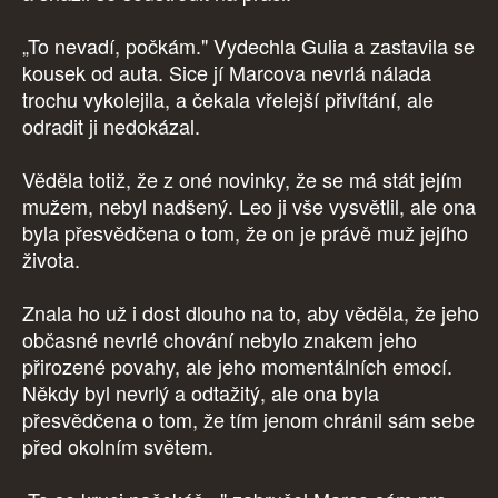
„To nevadí, počkám." Vydechla Gulia a zastavila se
kousek od auta. Sice jí Marcova nevrlá nálada
trochu vykolejila, a čekala vřelejší přivítání, ale
odradit ji nedokázal.
Věděla totiž, že z oné novinky, že se má stát jejím
mužem, nebyl nadšený. Leo ji vše vysvětlil, ale ona
byla přesvědčena o tom, že on je právě muž jejího
života.
Znala ho už i dost dlouho na to, aby věděla, že jeho
občasné nevrlé chování nebylo znakem jeho
přirozené povahy, ale jeho momentálních emocí.
Někdy byl nevrlý a odtažitý, ale ona byla
přesvědčena o tom, že tím jenom chránil sám sebe
před okolním světem.