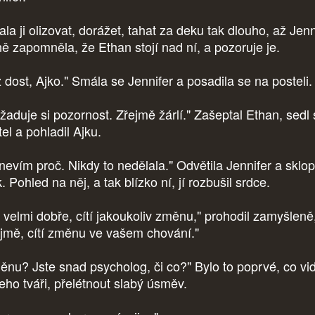
la ji olizovat, dorážet, tahat za deku tak dlouho, až Jenn
ně zapomněla, že Ethan stojí nad ní, a pozoruje je.
 dost, Ajko." Smála se Jennifer a posadila se na posteli.
žaduje si pozornost. Zřejmě žárlí." Zašeptal Ethan, sedl 
tel a pohladil Ajku.
 nevím proč. Nikdy to nedělala." Odvětila Jennifer a sklop
. Pohled na něj, a tak blízko ní, jí rozbušil srdce.
i velmi dobře, cítí jakoukoliv změnu," prohodil zamyšleně
ejmě, cítí změnu ve vašem chování."
ěnu? Jste snad psycholog, či co?" Bylo to poprvé, co vi
jeho tváři, přelétnout slabý úsměv.