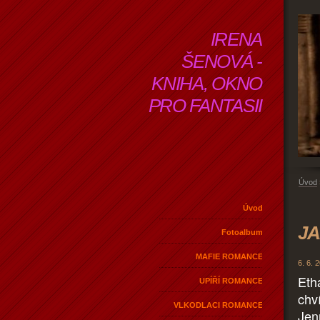
IRENA
ŠENOVÁ -
KNIHA, OKNO
PRO FANTASII
Úvod
Úvod
JA
Fotoalbum
MAFIE ROMANCE
6. 6. 
Eth
UPÍŘÍ ROMANCE
chví
VLKODLACI ROMANCE
Jen