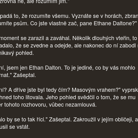
 zrovna ne, ale rozumím jim."
padá to, že rozumíte všemu. Vyznáte se v horách, zbran
umíte psům. Co jste vlastně zač, pane Ethane Daltone?
moment se zarazil a zaváhal. Několik dlouhých vteřin, to
adalo, že se zvedne a odejde, ale nakonec do ní zabodl 
nikavý pohled.
ní, jsem jen Ethan Dalton. To je jediné, co by vás mohlo
ímat." Zašeptal.
ní? A dříve jste byl tedy čím? Masovým vrahem?" vyprsk
 hned toho litovala. Jeho pohled svědčil o tom, že se mu
r tohoto rozhovoru, vůbec nezamlouvá.
o by se to tak říci." Zašeptal. Zakroužil v jejím obličeji, a
sil se vstát.