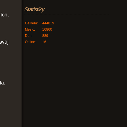
Statistiky
ích,
"
Celkem:
444819
Měsíc:
16860
Den:
889
svůj
Online:
16
la,