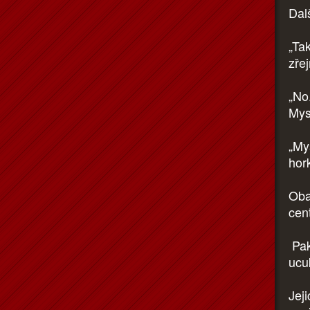
Dal
„Ta
zře
„No
Mys
„Mys
hor
Oba
cen
Pak
ucu
Jeji