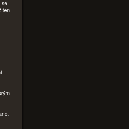
a se
ž ten
l
brým
 ano,