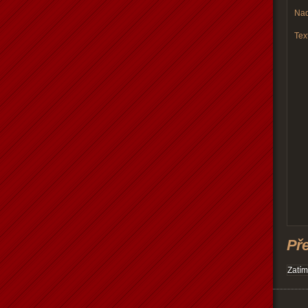
Nad
Text
Př
Zatím