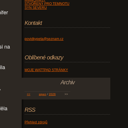
STVOŘENÝ PRO TEMNOTU
SYN SEVERU
ifer
Kontakt
povidkypeta@seznam.cz
si na
Oblíbené odkazy
ila
MOJE WATTPAD STRÁNKY
Archiv
,
<<
srpen
/
2026
>>
děla
RSS
Přehled zdrojů