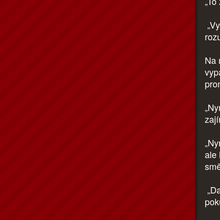
„To
„Vy
roz
Na 
vyp
pro
„Ny
zaj
„Ny
ale
smě
„Dal
poku