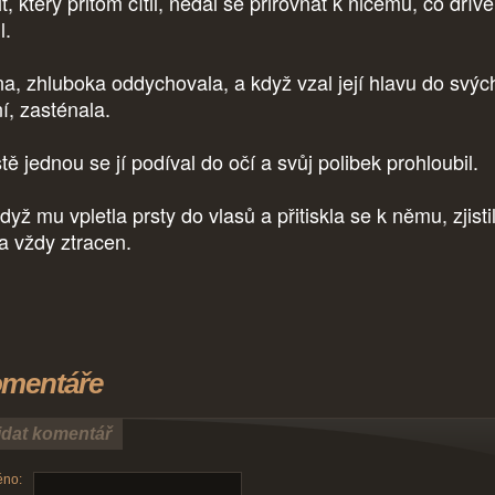
t, který přitom cítil, nedal se přirovnat k ničemu, co dříve
l.
na, zhluboka oddychovala, a když vzal její hlavu do svýc
í, zasténala.
ě jednou se jí podíval do očí a svůj polibek prohloubil.
yž mu vpletla prsty do vlasů a přitiskla se k němu, zjistil
na vždy ztracen.
mentáře
idat komentář
no: