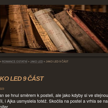
»
ROMANCE OSTATNÍ
»
JAKO LED
»
JAKO LED 9 ČÁST
KO LED 9 ČÁST
2023
an se hnul směrem k posteli, ale jako kdyby si ve stejno
li, i Ajka usmyslela totéž. Skočila na postel a vrhla se na
nifer.