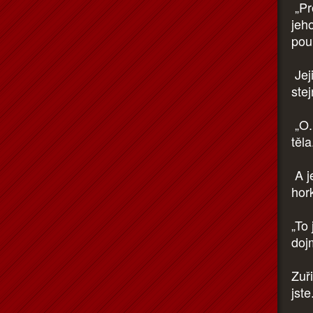
„Pr
jeh
pouh
Jej
ste
„O..
těla
A je
hork
„To
doj
Zuři
jste