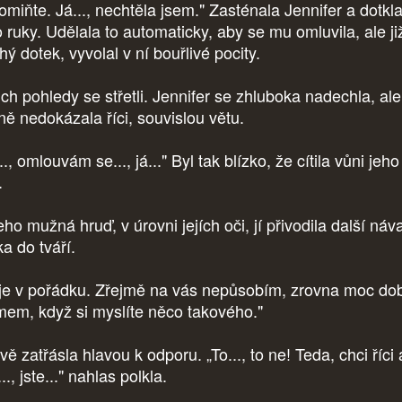
omiňte. Já..., nechtěla jsem." Zasténala Jennifer a dotkl
o ruky. Udělala to automaticky, aby se mu omluvila, ale ji
ý dotek, vyvolal v ní bouřlivé pocity.
ich pohledy se střetli. Jennifer se zhluboka nadechla, ale
jně nedokázala říci, souvislou větu.
., omlouvám se..., já..." Byl tak blízko, že cítila vůni jeho
.
ho mužná hruď, v úrovni jejích oči, jí přivodila další náva
a do tváří.
 je v pořádku. Zřejmě na vás nepůsobím, zrovna moc do
mem, když si myslíte něco takového."
vě zatřásla hlavou k odporu. „To..., to ne! Teda, chci říci
..., jste..." nahlas polkla.