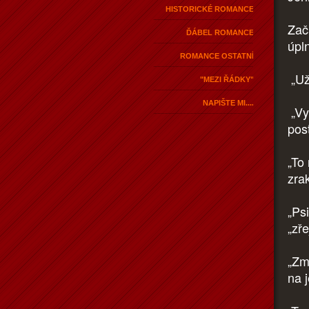
HISTORICKÉ ROMANCE
Zača
ĎÁBEL ROMANCE
úpl
ROMANCE OSTATNÍ
„Už
"MEZI ŘÁDKY"
NAPIŠTE MI....
„Vy
pos
„To
zrak
„Ps
„zř
„Zm
na 