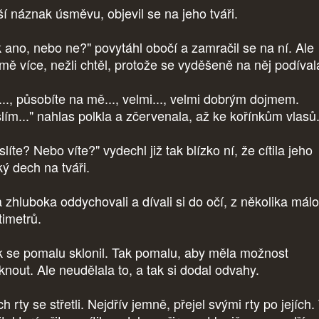
ší náznak úsměvu, objevil se na jeho tváři.
k ano, nebo ne?" povytáhl obočí a zamračil se na ní. Ale
jmě více, nežli chtěl, protože se vyděšeně na něj podíva
..., působíte na mě..., velmi..., velmi dobrým dojmem.
lím..." nahlas polkla a zčervenala, až ke kořínkům vlasů
líte? Nebo víte?" vydechl již tak blízko ní, že cítila jeho
ký dech na tváři.
 zhluboka oddychovali a dívali si do očí, z několika málo
timetrů.
 se pomalu sklonil. Tak pomalu, aby měla možnost
knout. Ale neudělala to, a tak si dodal odvahy.
ch rty se střetli. Nejdřív jemně, přejel svými rty po jejích.