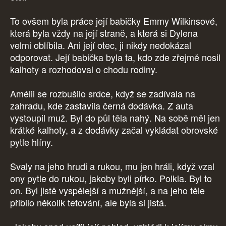
To ovšem byla práce její babičky Emmy Wilkinsové,
která byla vždy na její straně, a která si Dylena
velmi oblíbila. Ani její otec, ji nikdy nedokázal
odporovat. Její babička byla ta, kdo zde zřejmě nosil
kalhoty a rozhodoval o chodu rodiny.
Amélii se rozbušilo srdce, když se zadívala na
zahradu, kde zastavila černá dodávka. Z auta
vystoupil muž. Byl do půl těla nahý. Na sobě měl jen
krátké kalhoty, a z dodávky začal vykládat obrovské
pytle hlíny.
Svaly na jeho hrudi a rukou, mu jen hráli, když vzal
ony pytle do rukou, jakoby byli pírko. Polkla. Byl to
on. Byl jistě vyspělejší a mužnější, a na jeho těle
přibilo několik tetování, ale byla si jistá.