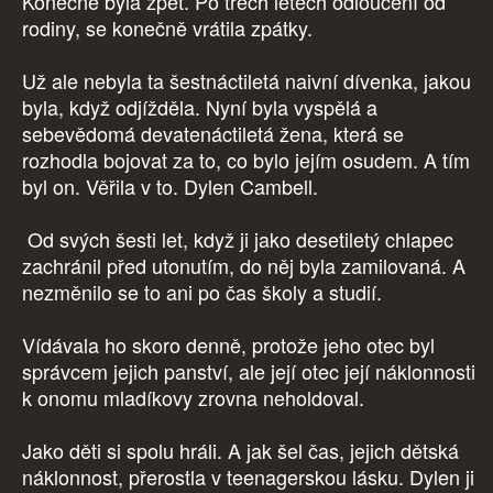
Konečně byla zpět. Po třech letech odloučení od
rodiny, se konečně vrátila zpátky.
Už ale nebyla ta šestnáctiletá naivní dívenka, jakou
byla, když odjížděla. Nyní byla vyspělá a
sebevědomá devatenáctiletá žena, která se
rozhodla bojovat za to, co bylo jejím osudem. A tím
byl on. Věřila v to. Dylen Cambell.
Od svých šesti let, když ji jako desetiletý chlapec
zachránil před utonutím, do něj byla zamilovaná. A
nezměnilo se to ani po čas školy a studií.
Vídávala ho skoro denně, protože jeho otec byl
správcem jejich panství, ale její otec její náklonnosti
k onomu mladíkovy zrovna neholdoval.
Jako děti si spolu hráli. A jak šel čas, jejich dětská
náklonnost, přerostla v teenagerskou lásku. Dylen ji