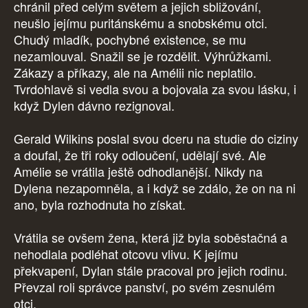
chránil před celým světem a jejich sbližování,
neušlo jejímu puritánskému a snobskému otci.
Chudý mladík, pochybné existence, se mu
nezamlouval. Snažil se je rozdělit. Výhrůžkami.
Zákazy a příkazy, ale na Amélii nic neplatilo.
Tvrdohlavě si vedla svou a bojovala za svou lásku, i
když Dylen dávno rezignoval.
Gerald Wilkins poslal svou dceru na studie do ciziny
a doufal, že tři roky odloučení, udělají své. Ale
Amélie se vrátila ještě odhodlanější. Nikdy na
Dylena nezapomněla, a i když se zdálo, že on na ni
ano, byla rozhodnuta ho získat.
Vrátila se ovšem žena, která již byla soběstačná a
nehodlala podléhat otcovu vlivu. K jejímu
překvapení, Dylan stále pracoval pro jejich rodinu.
Převzal roli správce panství, po svém zesnulém
otci.