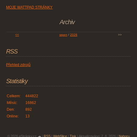
MOJE WATTPAD STRÁNKY
Archiv
<<
srpen
/
2026
>>
RSS
Přehled zdrojů
Statistiky
Celkem:
444822
Měsíc:
16862
Den:
892
Online:
13
© 2026 eStránky.cz
|
RSS
|
WebSlice
|
Tisk
|
Aktualizováno: 7. 8. 2026
|
Nahoru