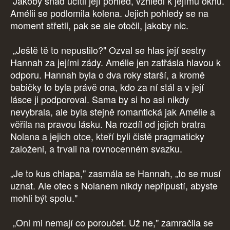
Jakoby snad ucítil její pohled, vzhlédl k jejímu oknu.
Amélii se podlomila kolena. Jejich pohledy se na
moment střetli, pak se ale otočil, jakoby nic.
„Ještě tě to nepustilo?" Ozval se hlas její sestry
Hannah za jejími zády. Amélie jen zatřásla hlavou k
odporu. Hannah byla o dva roky starší, a kromě
babičky to byla právě ona, kdo za ní stál a v její
lásce ji podporoval. Sama by si ho asi nikdy
nevybrala, ale byla stejně romantická jak Amélie a
věřila na pravou lásku. Na rozdíl od jejich bratra
Nolana a jejich otce, kteří byli čistě pragmaticky
založeni, a trvali na rovnocenném svazku.
„Je to kus chlapa," zasmála se Hannah, „to se musí
uznat. Ale otec s Nolanem nikdy nepřipustí, abyste
mohli být spolu."
„Oni mi nemají co poroučet. Už ne," zamračila se