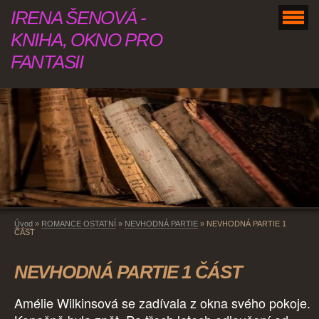
IRENA ŠENOVÁ -
KNIHA, OKNO PRO
FANTASII
Úvod
»
ROMANCE OSTATNÍ
»
NEVHODNÁ PARTIE
»
NEVHODNÁ PARTIE 1
ČÁST
NEVHODNÁ PARTIE 1 ČÁST
Amélie Wilkinsová se zadívala z okna svého pokoje.