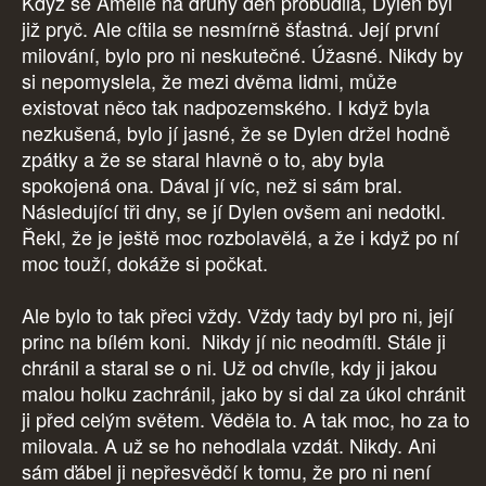
Když se Amélie na druhý den probudila, Dylen byl
již pryč. Ale cítila se nesmírně šťastná. Její první
milování, bylo pro ni neskutečné. Úžasné. Nikdy by
si nepomyslela, že mezi dvěma lidmi, může
existovat něco tak nadpozemského. I když byla
nezkušená, bylo jí jasné, že se Dylen držel hodně
zpátky a že se staral hlavně o to, aby byla
spokojená ona. Dával jí víc, než si sám bral.
Následující tři dny, se jí Dylen ovšem ani nedotkl.
Řekl, že je ještě moc rozbolavělá, a že i když po ní
moc touží, dokáže si počkat.
Ale bylo to tak přeci vždy. Vždy tady byl pro ni, její
princ na bílém koni. Nikdy jí nic neodmítl. Stále ji
chránil a staral se o ni. Už od chvíle, kdy ji jakou
malou holku zachránil, jako by si dal za úkol chránit
ji před celým světem. Věděla to. A tak moc, ho za to
milovala. A už se ho nehodlala vzdát. Nikdy. Ani
sám ďábel ji nepřesvědčí k tomu, že pro ni není