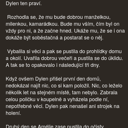
Dylen ten praví.
Rozhodla se, že mu bude dobrou manželkou,
milenkou, kamarádkou. Bude mu vším, čím byl on
vždy pro ni, a že začne hned. Ukáže mu, že se i ona
dokáže být soběstačná a postarat se o něj.
Vybalila si věci a pak se pustila do prohlídky domu
a okolí. Uvařila dobrou večeři a pustila se do úklidu.
A tak se to opakovalo i následující tři dny.
Když ovšem Dylen přišel první den domů,
nedokázal najít nic, co si kam položil. Nic, co leželo
několik let na stejném místě, tam nebylo. Zabrala
celou poličku v koupelně a vyházela podle ní,
nepotřebné věci. Dylen pak nenašel ani strojek na
holení.
Druhý den se Amélie zase pustila do očisty