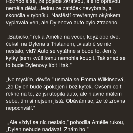
Rozhodla se, že pojede zkratkou, ale to opravdu
neměla dělat. Jednu ze zatáček nevybrala, a
skončila v rybníku. Naštěstí otevřeným okýnkem
vyplavala ven, ale Dylenovo auto bylo ztraceno.
„Babičko," řekla Amélie na večer, když obě dvě,
čekali na Dylena s Tristanem, „vlastně se nic
nestalo, viď? Auto se vytáhne a bude to. Jen ty
kytky jsem kvůli tomu nemohla koupit. Tak snad se
to bude Dylenovy líbit i tak."
„No myslím, děvče," usmála se Emma Wilkinsová,
„že Dylen bude spokojen i bez kytek. Ovšem co ti
řekne na to, že jsi utopila auto, ale hlavně málem
sebe, tím si nejsem jistá. Obávám se, že tě zrovna
nepochválí."
„Ale vždyť se nic nestalo," pohodila Amélie rukou,
„Dylen nebude nadávat. Znám ho."