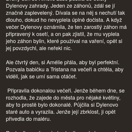
Dylenovy zahrady. Jeden ze záhonů, zdál se jí
značně zaplevelený. Dívala se na něj s nechutí tak
dlouho, dokud ho nevyplela úplně dočista. A když
večer Dylenovy oznámila, že ten zarostlý záhon má
připravený k osetí, a on pak zjistil, že mu vyplela
jeho záhon bylin, které používal na vaření, opět si
jej povzdychl, ale neřekl nic.
Ale čtvrtý den, si Amélie přála, aby byl perfektní.
Pozvala babičku a Tristana na večeři a chtěla, aby
viděli, jak se umí sama otáčet.
Připravila dokonalou večeři. Jenže během dne, se
rozhodla, že zajede do města pro nějaké květiny,
aby to prostě bylo dokonalé. Půjčila si Dylenovo
staré auto a vyrazila. Jenže její zbrklost, ji opět
přivedla do maléru.