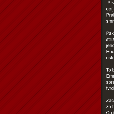
Prvn
opí
Pra
smr
Pak
stří
jeh
Hod
ust
To 
Emm
spr
tvr
Zača
že 
Co 