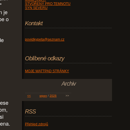
"
STVOŘENÝ PRO TEMNOTU
SYN SEVERU
n je
be o
Kontakt
de
povidkypeta@seznam.cz
Oblíbené odkazy
"
MOJE WATTPAD STRÁNKY
Archiv
<<
srpen
/
2026
>>
lese
tom,
RSS
si
lena.
Přehled zdrojů