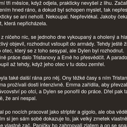
í tři měsíce, když odjela, prakticky nevyšel z lihu. Začal
jením hned ráno, a dokud byl schopen myslet, tak nepřes
kticky se ani neholil. Nekoupal. Nepřevlékal. Jakoby ček
t, která nepřicházela.
 z ničeho nic, se jednoho dne vykoupaný a oholený a hl
zlivý objevil, rozhodnut vstoupit do armády. Tehdy ještě ži
o otec, který se z toho sesypal, ale Dylen byl rozhodnut.
ně práce dalo Tristanovy a Emě ho přesvědčit. A parad
oupil až tehdy, když jeho otec v tu dobu zemřel.
byla také další rána pro něj. Ony těžké časy s ním Trista
a prožívali dosti intenzivně. Emma zařídila, aby převza
ávcovství po otci, a Dylen se ponořil do práce. Dřel pak t
dě, že ani nespal.
l po nocích pracovat jako striptér a gigolo, ale oba věděl
tím si jen sám sobě dokazuje to, jak velký zmetek vlastně
je vlastně zač. Paničky ho zahrnovali zlatem a on se snaž