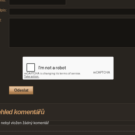
no:
pis:
:
ehled komentářů
 nebyl vložen žádný komentář