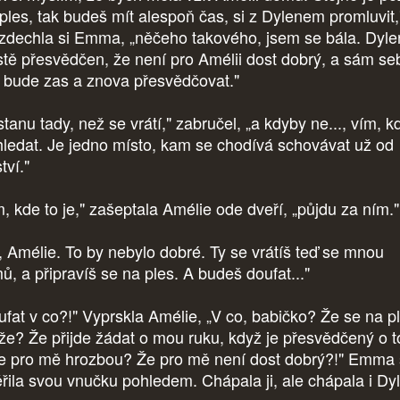
 ples, tak budeš mít alespoň čas, si z Dylenem promluvit,
zdechla si Emma, „něčeho takového, jsem se bála. Dyle
stě přesvědčen, že není pro Amélii dost dobrý, a sám se
 bude zas a znova přesvědčovat."
tanu tady, než se vrátí," zabručel, „a kdyby ne..., vím, k
hledat. Je jedno místo, kam se chodívá schovávat už od
tví."
m, kde to je," zašeptala Amélie ode dveří, „půjdu za ním.
, Amélie. To by nebylo dobré. Ty se vrátíš teď se mnou
ů, a připravíš se na ples. A budeš doufat..."
ufat v co?!" Vyprskla Amélie, „V co, babičko? Že se na p
že? Že přijde žádat o mou ruku, když je přesvědčený o 
je pro mě hrozbou? Že pro mě není dost dobrý?!" Emma 
řila svou vnučku pohledem. Chápala ji, ale chápala i Dy