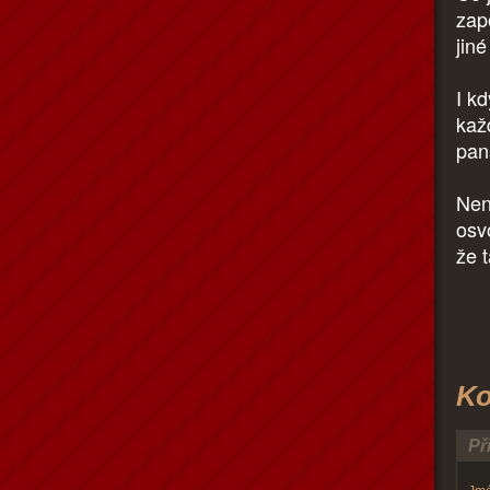
zap
jin
I kd
kaž
pan
Nen
osv
že 
Ko
Př