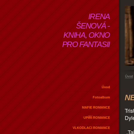
IRENA
ŠENOVÁ -
KNIHA, OKNO
PRO FANTASII
Úvod
Úvod
NE
Fotoalbum
MAFIE ROMANCE
Tri
Dyle
UPÍŘÍ ROMANCE
VLKODLACI ROMANCE
„Ta