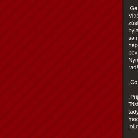
Ger
Vla
zůst
byl
sam
nep
pov
Nyní
rad
„Co
„Př
Tris
tad
moc
mlu