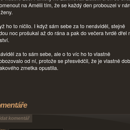
omenout na Amélii tím, že se každý den probouzel v nár
é ženy.
yž ho to ničilo. I když sám sebe za to nenáviděl, stejně
dou noc prošukal až do rána a pak do večera tvrdě dřel 
ství.
áviděl za to sám sebe, ale o to víc ho to vlastně
obozovalo od ní, protože se přesvědčil, že je vlastně dob
takového zmetka opustila.
mentáře
idat komentář