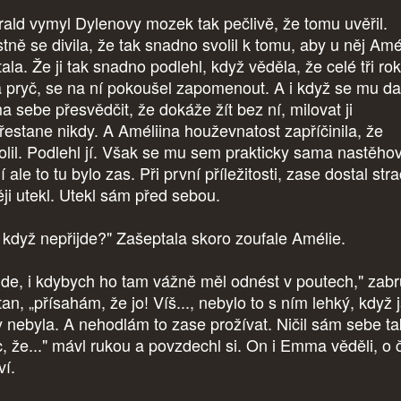
ald vymyl Dylenovy mozek tak pečlivě, že tomu uvěřil.
stně se divila, že tak snadno svolil k tomu, aby u něj Amé
ala. Že ji tak snadno podlehl, když věděla, že celé tři ro
a pryč, se na ní pokoušel zapomenout. A i když se mu dař
a sebe přesvědčit, že dokáže žít bez ní, milovat ji
řestane nikdy. A Améliina houževnatost zapříčinila, že
olil. Podlehl jí. Však se mu sem prakticky sama nastěhov
 ale to tu bylo zas. Při první příležitosti, zase dostal str
ěji utekl. Utekl sám před sebou.
 když nepřijde?" Zašeptala skoro zoufale Amélie.
ijde, i kdybych ho tam vážně měl odnést v poutech," zabr
tan, „přísahám, že jo! Víš..., nebylo to s ním lehký, když j
y nebyla. A nehodlám to zase prožívat. Ničil sám sebe ta
, že..." mávl rukou a povzdechl si. On i Emma věděli, o
ví.