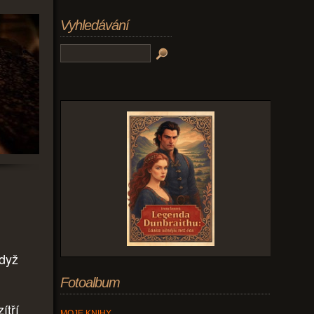
Vyhledávání
když
Fotoalbum
ítří
MOJE KNIHY