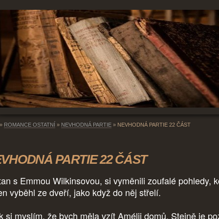
»
ROMANCE OSTATNÍ
»
NEVHODNÁ PARTIE
»
NEVHODNÁ PARTIE 22 ČÁST
VHODNÁ PARTIE 22 ČÁST
stan s Emmou Wilkinsovou, si vyměnili zoufalé pohledy, 
n vyběhl ze dveří, jako když do něj střelí.
k si myslím, že bych měla vzít Amélii domů. Stejně je poz