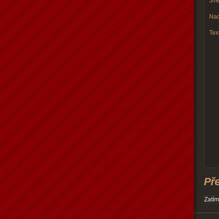
Jmé
Nad
Text
Př
Zatím