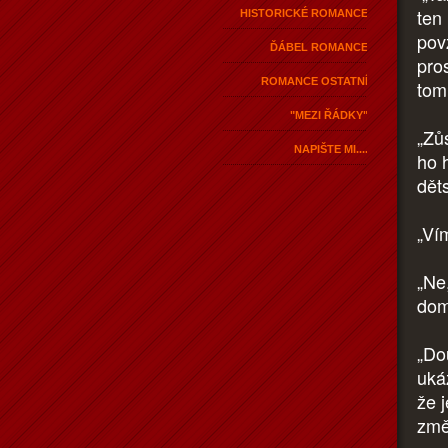
ten
HISTORICKÉ ROMANCE
pov
ĎÁBEL ROMANCE
pro
ROMANCE OSTATNÍ
tom
"MEZI ŘÁDKY"
„Zůs
NAPIŠTE MI....
ho 
děts
„Ví
„Ne
dom
„Do
uká
že 
změ