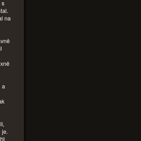
 s
tal.
al na
avně
l
oxně
n a
l
ak
i,
 je.
il