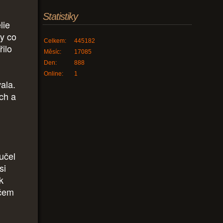
Statistiky
lie
ky co
Celkem:
445182
ilo
Měsíc:
17085
Den:
888
Online:
1
ala.
ach a
učel
si
k
 čem