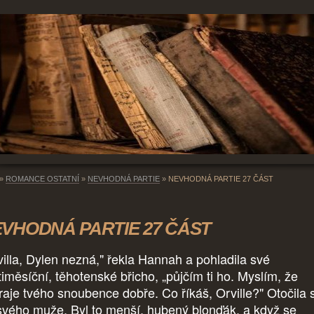
»
ROMANCE OSTATNÍ
»
NEVHODNÁ PARTIE
»
NEVHODNÁ PARTIE 27 ČÁST
VHODNÁ PARTIE 27 ČÁST
villa, Dylen nezná," řekla Hannah a pohladila své
timěsíční, těhotenské břicho, „půjčím ti ho. Myslím, že
raje tvého snoubence dobře. Co říkáš, Orville?" Otočila 
svého muže. Byl to menší, hubený blonďák, a když se