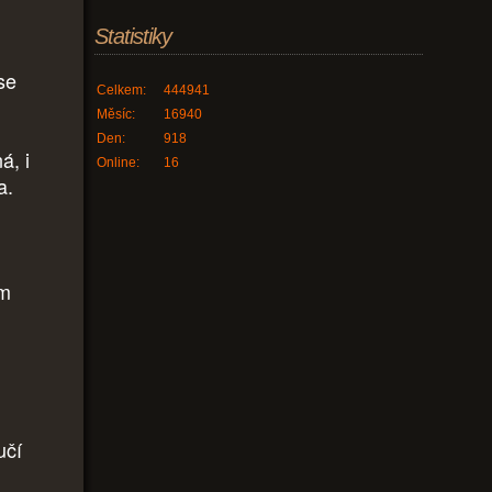
Statistiky
se
Celkem:
444941
Měsíc:
16940
Den:
918
á, i
Online:
16
a.
ům
učí