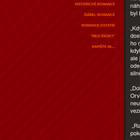
náh
HISTORICKÉ ROMANCE
byl
ĎÁBEL ROMANCE
ROMANCE OSTATNÍ
„Kd
dos
"MEZI ŘÁDKY"
ho 
NAPIŠTE MI....
kdy
ale
ode
sil
„Dob
Orvi
neu
vez
„Ra
pok