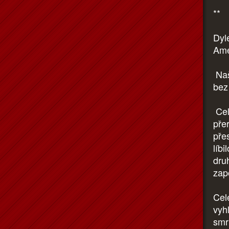
**
Dyl
Amé
Našl
bez 
Cel
pře
pře
líb
dru
zap
Celé
vyh
smr