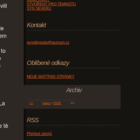
ill
STVOŘENÝ PRO TEMNOTU
SYN SEVERU
Kontakt
le
sem
povidkypeta@seznam.cz
 to
e
Oblíbené odkazy
ě
MOJE WATTPAD STRÁNKY
Archiv
 „a
<<
srpen
/
2026
>>
RSS
e tě
Přehled zdrojů