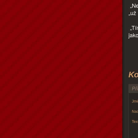
„Ne
„už 
„Tím
jak
Ko
Př
Jmé
Nad
Text