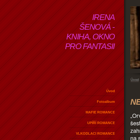
IRENA
ŠENOVÁ -
KNIHA, OKNO
PRO FANTASII
Úvod
Úvod
NE
Fotoalbum
MAFIE ROMANCE
„Or
šes
UPÍŘÍ ROMANCE
zah
VLKODLACI ROMANCE
na 