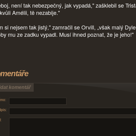
boj, není tak nebezpečný, jak vypadá," zašklebil se Trist
kvůli Amélii, tě nezabije."
 si nejsem tak jistý," zamračil se Orvill, „však malý Dyle
oby mu ze zadku vypadl. Musí ihned poznat, že je jeho!"
mentáře
idat komentář
no:
pis:
: