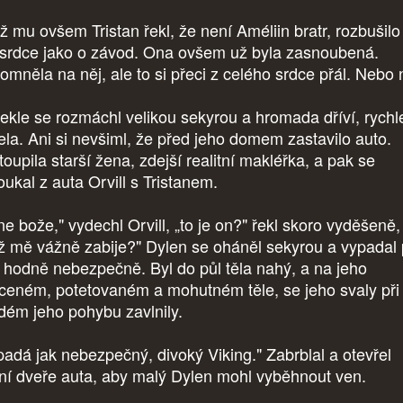
ž mu ovšem Tristan řekl, že není Améliin bratr, rozbušilo
srdce jako o závod. Ona ovšem už byla zasnoubená.
omněla na něj, ale to si přeci z celého srdce přál. Nebo
ekle se rozmáchl velikou sekyrou a hromada dříví, rychl
ela. Ani si nevšiml, že před jeho domem zastavilo auto.
oupila starší žena, zdejší realitní makléřka, a pak se
oukal z auta Orvill s Tristanem.
ne bože," vydechl Orvill, „to je on?" řekl skoro vyděšeně,
ž mě vážně zabije?" Dylen se oháněl sekyrou a vypadal 
 hodně nebezpečně. Byl do půl těla nahý, a na jeho
ceném, potetovaném a mohutném těle, se jeho svaly při
dém jeho pohybu zavlnily.
padá jak nebezpečný, divoký Viking." Zabrblal a otevřel
ní dveře auta, aby malý Dylen mohl vyběhnout ven.