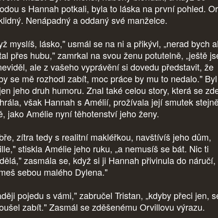
odou s Hannah potkali, byla to láska na první pohled. Orv
 klidný. Nenápadný a oddaný své manželce.
yž myslíš, lásko," usmál se na ni a přikývl, „nerad bych a
tal přes hubu," zamrkal na svou ženu potutelně, „ještě j
neviděl, ale z vašeho vyprávění si dovedu představit, že
by se mě rozhodl zabít, moc práce by mu to nedalo." Byl
 jen jeho druh humoru. Znal také celou story, která se zd
hrála, však Hannah s Amélií, prožívala její smutek stejn
ně, jako Amélie nyní těhotenství jeho ženy.
ře, zítra tedy s realitní makléřkou, navštívíš jeho dům,
lle," stiskla Amélie jeho ruku, „a nemusíš se bát. Nic ti
dělá," zasmála se, když si ji Hannah přivinula do náručí,
meš sebou malého Dylena."
ději pojedu s vámi," zabručel Tristan, „kdyby přeci jen, s
oušel zabít." Zasmál se zděšenému Orvillovu výrazu.