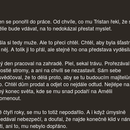
en se ponořil do práce. Od chvíle, co mu Tristan řekl, že 
lie bude vdávat, na to nedokázal přestat myslet.
a si tedy muže. Ale to přeci chtěl. Chtěl, aby byla šťastn
něj. A tolik ji to přál, ale stejně ho ona představa vyděsil
ý den pracoval na zahradě. Plel, sekal trávu. Prořezával
rostlé stromy, a ani na chvíli se nezastavil. Sám sebe
svědčoval, že to dělá proto, aby se tu budoucím majitel
ilo. Chtěl dům prodat a odjet co nejdále odtud. Nejlépe na
hý konec světa, kde se mu snad podaří na Amélii
omenout.
 čtyři roky, se mu to totiž nepodařilo. A i když úmyslně
ledával nebezpečí, a doufal, že najde konečně klid v nár
ti, ani to, mu nebylo dopřáno.