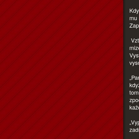
Kdy
mu 
Zap
Vzt
miz
Vyst
vys
„Pa
kdy
tom
zpo
kaž
„Vy
zad