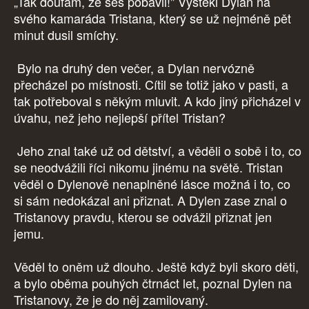
„Tak doufám, že ses pobavil!" Vyštěkl Dylan na
svého kamaráda Tristana, který se už nejméně pět
minut dusil smíchy.
Bylo na druhý den večer, a Dylan nervózně
přecházel po místnosti. Cítil se totiž jako v pasti, a
tak potřeboval s někým mluvit. A kdo jiný přicházel v
úvahu, než jeho nejlepší přítel Tristan?
Jeho znal také už od dětství, a věděli o sobě i to, co
se neodvážili říci nikomu jinému na světě. Tristan
věděl o Dylenově nenaplněné lásce možná i to, co
si sám nedokázal ani přiznat. A Dylen zase znal o
Tristanovy pravdu, kterou se odvážil přiznat jen
jemu.
Věděl to oněm už dlouho. Ještě když byli skoro děti,
a bylo oběma pouhých čtrnáct let, poznal Dylen na
Tristanovy, že je do něj zamilovaný.