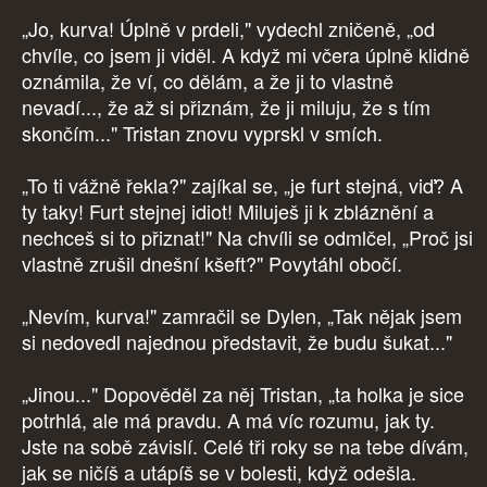
„Jo, kurva! Úplně v prdeli," vydechl zničeně, „od
chvíle, co jsem ji viděl. A když mi včera úplně klidně
oznámila, že ví, co dělám, a že ji to vlastně
nevadí..., že až si přiznám, že ji miluju, že s tím
skončím..." Tristan znovu vyprskl v smích.
„To ti vážně řekla?" zajíkal se, „je furt stejná, viď? A
ty taky! Furt stejnej idiot! Miluješ ji k zbláznění a
nechceš si to přiznat!" Na chvíli se odmlčel, „Proč jsi
vlastně zrušil dnešní kšeft?" Povytáhl obočí.
„Nevím, kurva!" zamračil se Dylen, „Tak nějak jsem
si nedovedl najednou představit, že budu šukat..."
„Jinou..." Dopověděl za něj Tristan, „ta holka je sice
potrhlá, ale má pravdu. A má víc rozumu, jak ty.
Jste na sobě závislí. Celé tři roky se na tebe dívám,
jak se ničíš a utápíš se v bolesti, když odešla.