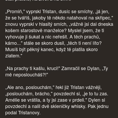
„Promiň," vyprskl Tristan, dusíc se smíchy, „já jen,
že se tváříš, jakoby tě někdo natahoval na skřipec,"
znovu vyprskl v hlasitý smích, „vážně jsi dal dneska
košem starostově manželce? Myslel jsem, že ti
vyhovuje ji šukat a nic neřešit. A těch prachů,
kámo..." stále se skoro dusil, „těch ti není líto?
Musíš být pěkný kanec, když tě platila skoro
zlatem."
„Na prachy ti kašlu, kruci!" Zamračil se Dylan, „Ty
mě neposloucháš?!"
„Ale ano, poslouchám," řekl již Tristan vážněji,
„poslouchám, brácho," povzdechl si, „je to tu zas.
Amélie se vrátila, a ty jsi zase v prdeli." Dylen si
povzdechl a nalil dvě skleničky whisky. Pak jednu
podal Tristanovy.