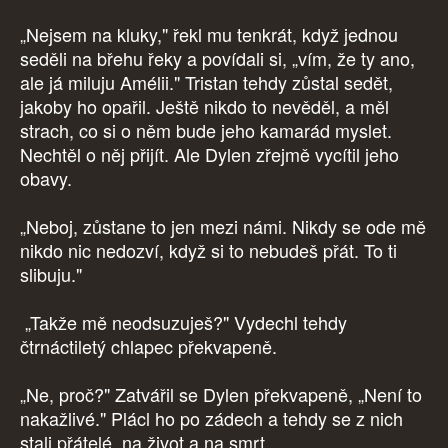
„Nejsem na kluky," řekl mu tenkrát, když jednou
seděli na břehu řeky a povídali si, „vím, že ty ano,
ale já miluju Amélii." Tristan tehdy zůstal sedět,
jakoby ho opařil. Ještě nikdo to nevěděl, a měl
strach, co si o něm bude jeho kamarád myslet.
Nechtěl o něj přijít. Ale Dylen zřejmě vycítil jeho
obavy.
„Neboj, zůstane to jen mezi námi. Nikdy se ode mě
nikdo nic nedozví, když si to nebudeš přát. To ti
slibuju."
„Takže mě neodsuzuješ?" Vydechl tehdy
čtrnáctiletý chlapec překvapeně.
„Ne, proč?" Zatvářil se Dylen překvapeně, „Není to
nakažlivé." Plácl ho po zádech a tehdy se z nich
stali přátelé, na život a na smrt.