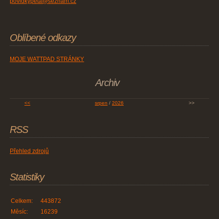
povidkypeta@seznam.cz
Oblíbené odkazy
MOJE WATTPAD STRÁNKY
Archiv
<<
srpen
/
2026
>>
RSS
Přehled zdrojů
Statistiky
Celkem:
443872
Měsíc:
16239