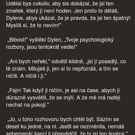
Udělal bys cokoliv, aby sis dokázal, že jsi ten
zmetek, který jí není hoden. Jen proto to děláš,
Dylene, abys ukázal, že je pravda, že jsi ten špatný!
Myslíš si, že to nevím!"
„Blbost!" vyštěkl Dylen, „Tvoje psychologický
rozbory, jsou tentokrát vedle!"
„Ani bych neřekl," odvětil klidně, „jsi jí posedlý, co
tě znám. Miluješ ji, jen si to nepřiznáš, a tím se
ničíš. A ničíš i ji."
„Fajn! Tak když ji ničím, je asi na čase, abych ji
důrazně vysvětlil, že se mýlí. A že mě má raději
nechat na pokoji."
„Jo, u toho rozhovoru bych chtěl být. Sázím se
deset ku jedné, na ni. Jestli se nezměnila, nemáš
sebemenší šanci ji přesvědčit, že ty jsi ten špatný."