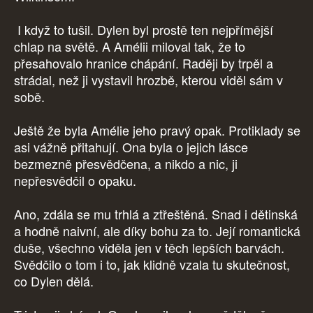
I když to tušil. Dylen byl prostě ten nejpřímější
chlap na světě. A Amélii miloval tak, že to
přesahovalo hranice chápání. Raději by trpěl a
strádal, než ji vystavil hrozbě, kterou viděl sám v
sobě.
Ještě že byla Amélie jeho pravý opak. Protiklady se
asi vážně přitahují. Ona byla o jejich lásce
bezmezně přesvědčena, a nikdo a nic, ji
nepřesvědčil o opaku.
Ano, zdála se mu trhlá a ztřeštěná. Snad i dětinská
a hodně naivní, ale díky bohu za to. Její romantická
duše, všechno viděla jen v těch lepších barvách.
Svědčilo o tom i to, jak klidně vzala tu skutečnost,
co Dylen dělá.