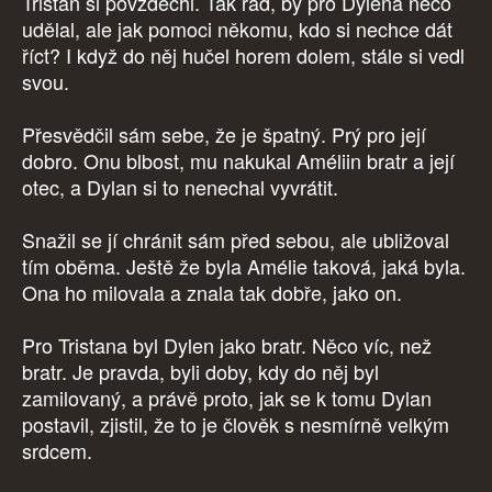
Tristan si povzdechl. Tak rád, by pro Dylena něco
udělal, ale jak pomoci někomu, kdo si nechce dát
říct? I když do něj hučel horem dolem, stále si vedl
svou.
Přesvědčil sám sebe, že je špatný. Prý pro její
dobro. Onu blbost, mu nakukal Améliin bratr a její
otec, a Dylan si to nenechal vyvrátit.
Snažil se jí chránit sám před sebou, ale ubližoval
tím oběma. Ještě že byla Amélie taková, jaká byla.
Ona ho milovala a znala tak dobře, jako on.
Pro Tristana byl Dylen jako bratr. Něco víc, než
bratr. Je pravda, byli doby, kdy do něj byl
zamilovaný, a právě proto, jak se k tomu Dylan
postavil, zjistil, že to je člověk s nesmírně velkým
srdcem.