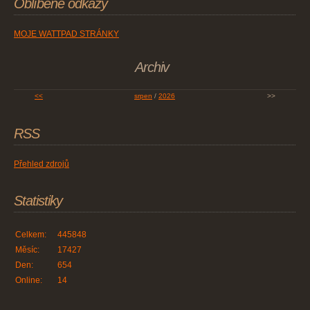
Oblíbené odkazy
MOJE WATTPAD STRÁNKY
Archiv
<<
srpen
/
2026
>>
RSS
Přehled zdrojů
Statistiky
Celkem:
445848
Měsíc:
17427
Den:
654
Online:
14