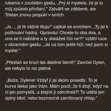
rukama v zoufalém gestu, „Prý si myslela, že je to
můj způsob přivítaní." Zatvářil se zděšeně, ale
Tristan znovu propukl v smích.
„Jo..., já tě vážně lituju!" zajíkal se smíchem, „Ty jsi k
politování hodný. Opravdu! Chcete to oba dva, a
ona se ti nabídne a ty dokážeš říci ne?!" vztáhl ruce
v obranném gestu, „Jsi na tom ještě hůř, než jsem si
myslel."
„Přestaň se kruci tak debilně tlemit!" Zavrčel Dylen,
ale nebylo to nic platné.
„Bože, Dylene! Vždyť jí jsi skoro posedlý. To je
kurva láska jako trám. Mám pocit, že ti stojí, když na
ni jen pomyslíš, a stejně ji odmítneš?! To udělá jen
úplný idiot, nebo bezmezně zamilovaný chlap."