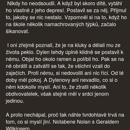
Nikdy ho neodsoudil. A když byl skoro dítě, vytáhl
ho vlastně z jeho depresí. Postavil se za něj. Přijmul
to, jakoby se nic nestalo. Vzpomněl si na to, když ho
na škole několik namachrovaných týpků, začalo
šikanovat.
I oni zřejmě poznali, že je na kluky a dělali mu ze
života peklo. Dylen tehdy úplně klidně se postavil k
němu. Objal ho okolo ramen a políbil ho. Pak se na
ně obrátil a zatvářil se tak, že všichni vzali do
zaječích. Proti němu, si nedovolili ani nic říci. Od té
doby měl pokoj. A Dylenovy ani nevadilo, co si o
něm kdokoliv myslí. Ani to, že ztratil několik
obdivovatelek, však stejně měl v srdci jenom
jedinou.
A proto nechápal, proč tak náhle tvrdohlavě trvá na
tom, co si myslí jiní. Notabene Nolan s Geraldem
Wilkinsem.