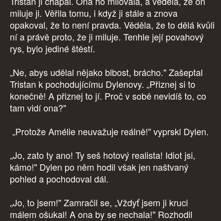
Tristan ji chápal. Ona ho milovala, a věděla, že on
miluje ji. Věřila tomu, i když ji stále a znova
opakoval, že to není pravda. Věděla, že to dělá kvůli
ní a právě proto, že ji miluje. Tenhle její povahový
rys, bylo jediné štěstí.
„Ne, abys udělal nějako blbost, brácho." Zašeptal
Tristan k pochodujícímu Dylenovy. „Přiznej si to
konečně! A přiznej to jí. Proč v sobě nevidíš to, co
tam vidí ona?"
„Protože Amélie neuvažuje reálně!" vyprskl Dylen.
„Jo, zato ty ano! Ty seš hotový realista! Idiot jsi,
kámo!" Dylen po něm hodil však jen naštvaný
pohled a pochodoval dál.
„Jo, to jsem!" Zamračil se, „Vždyť jsem ji kruci
málem ošukal! A ona by se nechala!" Rozhodil