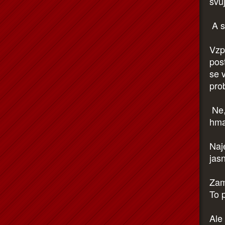
svůj
A s
Vzp
pos
se 
pro
Ne,
hma
Naj
jas
Zam
To 
Ale