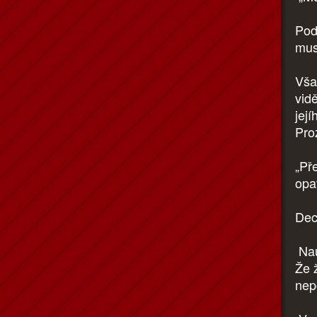
Pod
mus
Vša
vid
její
Proz
„Př
opat
Dec
Nau
Že 
nep