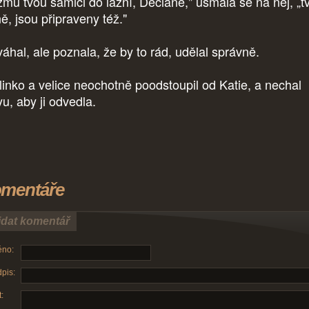
zmu tvou samici do lázní, Declane," usmála se na něj, „t
ě, jsou připraveny též."
áhal, ale poznala, že by to rád, udělal správně.
inko a velice neochotně poodstoupil od Katie, a nechal
yu, aby ji odvedla.
mentáře
idat komentář
no:
pis:
: