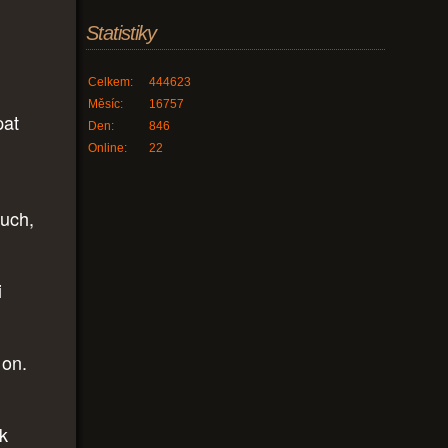
Statistiky
Celkem:
444623
Měsíc:
16757
pat
Den:
846
Online:
22
luch,
i
 on.
ak