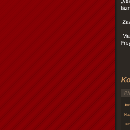
„Ve
lázn
Zav
Mal
Fre
Ko
Př
Jmé
Nad
Text