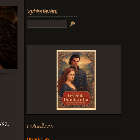
Vyhledávání
vka,
Fotoalbum
.
MOJE KNIHY