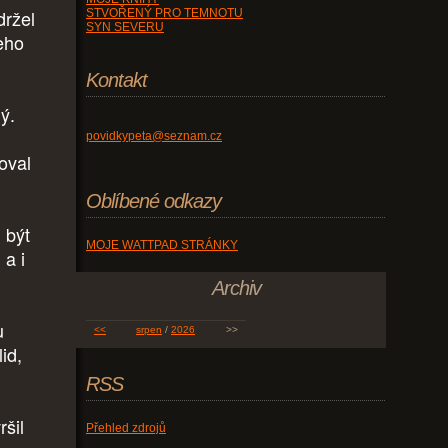
držel
STVOŘENÝ PRO TEMNOTU
SYN SEVERU
eho
Kontakt
ý.
povidkypeta@seznam.cz
oval
Oblíbené odkazy
 být
MOJE WATTPAD STRÁNKY
 a i
Archiv
u
<<
srpen
/
2026
>>
id,
RSS
ršil
Přehled zdrojů