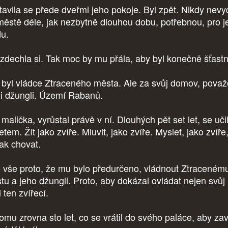
tavila se přede dveřmi jeho pokoje. Byl zpět. Nikdy nevy
městě déle, jak nezbytně dlouhou dobu, potřebnou, pro j
du.
zdechla si. Tak moc by mu přála, aby byl konečně šťastn
byl vládce Ztraceného města. Ale za svůj domov, považ
ji džungli. Území Rabanů.
alička, vyrůstal právě v ní. Dlouhých pět set let, se učil
etem. Žít jako zvíře. Mluvit, jako zvíře. Myslet, jako zvíře,
tak chovat.
o vše proto, že mu bylo předurčeno, vládnout Ztraceném
tu a jeho džungli. Proto, aby dokázal ovládat nejen svůj l
i ten zvířecí.
omu zrovna sto let, co se vrátil do svého paláce, aby zav