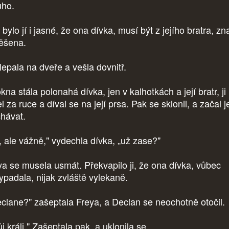
uho.
bylo jí i jasné, že ona dívka, musí být z jejího bratra, z
ěšena.
lepala na dveře a vešla dovnitř.
na stála polonahá dívka, jen v kalhotkách a její bratr, ji
l za ruce a díval se na její prsa. Pak se sklonil, a začal j
chávat.
, ale vážně," vydechla dívka, „už zase?"
ya se musela usmát. Překvapilo ji, že ona dívka, vůbec
ypadala, nijak zvláště vylekaně.
clane?" zašeptala Freya, a Declan se neochotně otočil.
j králi." Zašeptala pak, a uklonila se.