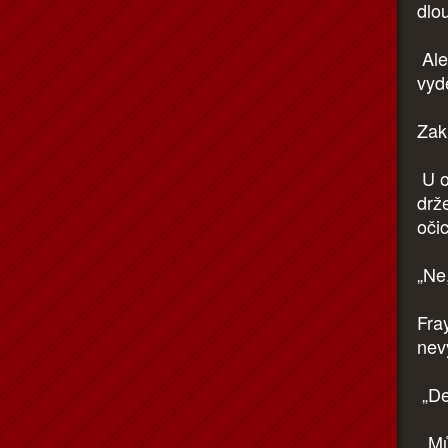
dlo
Ale 
vyd
Zak
U ok
drže
oči
„Ne
Fra
nev
„De
„Mů