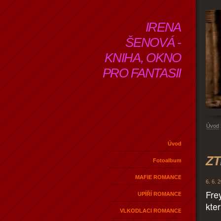
IRENA
ŠENOVÁ -
KNIHA, OKNO
PRO FANTASII
Úvod
Úvod
ZT
Fotoalbum
MAFIE ROMANCE
6. 6. 
Fre
UPÍŘÍ ROMANCE
kter
VLKODLACI ROMANCE