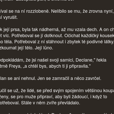
íval se na ní rozzlobeně. Nelíbilo se mu, že zrovna nyní
í vyrušit.
k její prsa, byla tak nádherná, až mu vzala dech. A on ch
ět víc. Potřeboval se jí dotknout. Očichat každičký kousek
ho těla. Potřeboval z ní stáhnout i zbytek té podivné látky
koumat její tělo. Její lůno.
edpokládám, že jsi našel svoji samici, Declane," řekla
rně Freya, „a chtěl bys, abych ti ji připravila."
lan se ani nehnul. Jen se zamračil a něco zavrčel.
čil se už, že lidé, se před svým spojením většinou koupa
ženy, se pro muže připraví, aby byli žádoucí, i když to
otřeboval. Stále v něm zvíře převládalo.