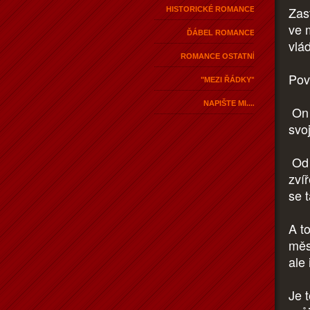
Zas
HISTORICKÉ ROMANCE
ve 
ĎÁBEL ROMANCE
vlá
ROMANCE OSTATNÍ
Pov
"MEZI ŘÁDKY"
NAPIŠTE MI....
On 
svo
Od m
zvíř
se 
A t
měs
ale 
Je t