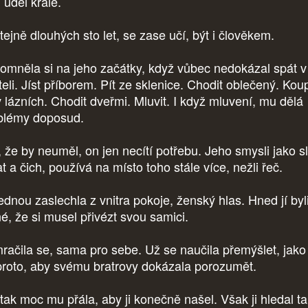
 úděl krále.
tejně dlouhých sto let, se zase učí, být i člověkem.
omněla si na jeho začátky, když vůbec nedokázal spát v
teli. Jíst příborem. Pít ze sklenice. Chodit oblečený. Kou
v lázních. Chodit dveřmi. Mluvit. I když mluvení, mu dělá
blémy doposud.
 že by neuměl, on jen necítí potřebu. Jeho smysli jako s
t a čich, používá na místo toho stále více, nežli řeč.
ednou zaslechla z vnitra pokoje, ženský hlas. Hned jí byl
né, že si musel přivézt svou samici.
račila se, sama pro sebe. Už se naučila přemýšlet, jako
proto, aby svému bratrovy dokázala porozumět.
 tak moc mu přála, aby ji konečně našel. Však ji hledal t