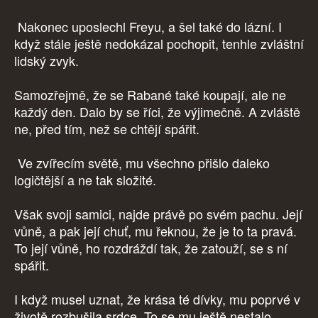
Nakonec uposlechl Freyu, a šel také do lázní. I
když stále ještě nedokázal pochopit, tenhle zvláštní
lidský zvyk.
Samozřejmě, že se Rabané také koupají, ale ne
každý den. Dalo by se říci, že výjimečně. A zvláště
ne, před tím, než se chtějí spářit.
Ve zvířecím světě, mu všechno přišlo daleko
logičtější a ne tak složité.
Však svoji samici, najde právě po svém pachu. Její
vůně, a pak její chuť, mu řeknou, že je to ta pravá.
To její vůně, ho rozdráždí tak, že zatouží, se s ní
spářit.
I když musel uznat, že krása té dívky, mu poprvé v
životě rozbušila srdce. To se mu ještě nestalo.