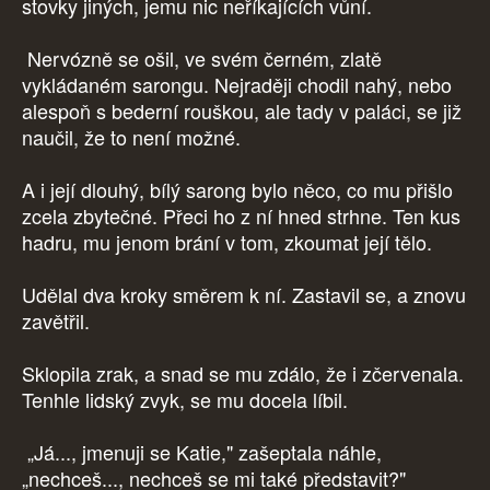
stovky jiných, jemu nic neříkajících vůní.
Nervózně se ošil, ve svém černém, zlatě
vykládaném sarongu. Nejraději chodil nahý, nebo
alespoň s bederní rouškou, ale tady v paláci, se již
naučil, že to není možné.
A i její dlouhý, bílý sarong bylo něco, co mu přišlo
zcela zbytečné. Přeci ho z ní hned strhne. Ten kus
hadru, mu jenom brání v tom, zkoumat její tělo.
Udělal dva kroky směrem k ní. Zastavil se, a znovu
zavětřil.
Sklopila zrak, a snad se mu zdálo, že i zčervenala.
Tenhle lidský zvyk, se mu docela líbil.
„Já..., jmenuji se Katie," zašeptala náhle,
„nechceš..., nechceš se mi také představit?"