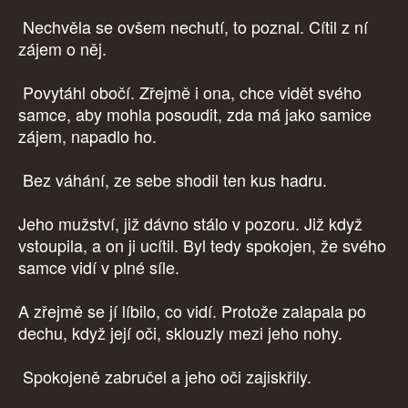
Nechvěla se ovšem nechutí, to poznal. Cítil z ní
zájem o něj.
Povytáhl obočí. Zřejmě i ona, chce vidět svého
samce, aby mohla posoudit, zda má jako samice
zájem, napadlo ho.
Bez váhání, ze sebe shodil ten kus hadru.
Jeho mužství, již dávno stálo v pozoru. Již když
vstoupila, a on ji ucítil. Byl tedy spokojen, že svého
samce vidí v plné síle.
A zřejmě se jí líbilo, co vidí. Protože zalapala po
dechu, když její oči, sklouzly mezi jeho nohy.
Spokojeně zabručel a jeho oči zajiskřily.