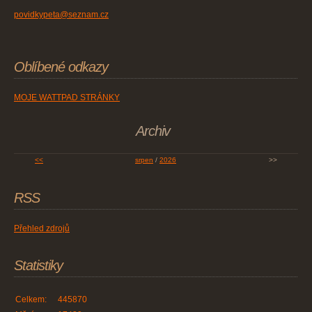
povidkypeta@seznam.cz
Oblíbené odkazy
MOJE WATTPAD STRÁNKY
Archiv
<<
srpen
/
2026
>>
RSS
Přehled zdrojů
Statistiky
Celkem:
445870