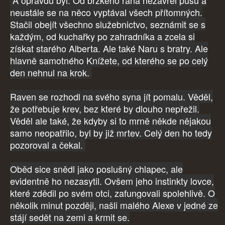
A opravdu byl. Od brzkého rána nezavřel pusu a
neustále se na něco vyptával všech přítomných.
Stačil obejít všechno služebnictvo, seznámit se s
každým, od kuchařky po zahradníka a zcela si
získat starého Alberta. Ale také Naru s bratry. Ale
hlavně samotného Knížete, od kterého se po celý
den nehnul na krok.
Raven se rozhodl na svého syna jít pomalu. Věděl,
že potřebuje krev, bez které by dlouho nepřežil.
Věděl ale také, že kdyby si to mrně někde nějakou
samo neopatřilo, byl by již mrtev. Celý den ho tedy
pozoroval a čekal.
Oběd sice snědl jako poslušný chlapec, ale
evidentně ho nezasytil. Ovšem jeho instinkty lovce,
které zdědil po svém otci, zafungovali spolehlivě. O
několik minut později, našli malého Alexe v jedné ze
stájí sedět na zemi a krmit se.