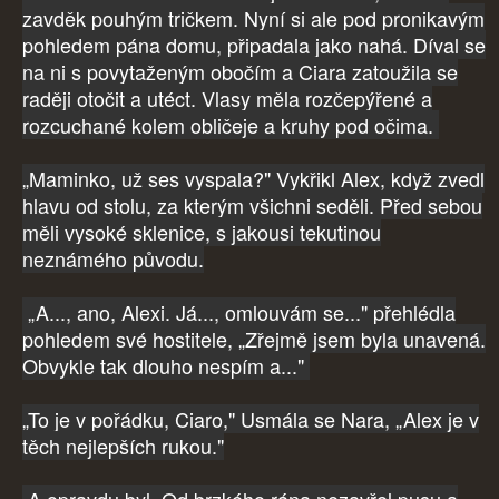
zavděk pouhým tričkem. Nyní si ale pod pronikavým
pohledem pána domu, připadala jako nahá. Díval se
na ni s povytaženým obočím a Ciara zatoužila se
raději otočit a utéct. Vlasy měla rozčepýřené a
rozcuchané kolem obličeje a kruhy pod očima.
„Maminko, už ses vyspala?" Vykřikl Alex, když zvedl
hlavu od stolu, za kterým všichni seděli. Před sebou
měli vysoké sklenice, s jakousi tekutinou
neznámého původu.
„A..., ano, Alexi. Já..., omlouvám se..." přehlédla
pohledem své hostitele, „Zřejmě jsem byla unavená.
Obvykle tak dlouho nespím a..."
„To je v pořádku, Ciaro," Usmála se Nara, „Alex je v
těch nejlepších rukou."