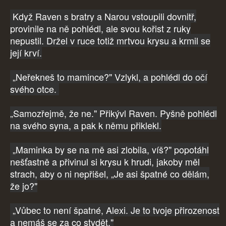
Když Raven s bratry a Narou vstoupili dovnitř,
provinile na ně pohlédl, ale svou kořist z ruky
nepustil. Držel v ruce totiž mrtvou krysu a krmil se
její krví.
„Neřekneš to mamince?" Vzlykl, a pohlédl do očí
svého otce.
„Samozřejmě, že ne." Přikývl Raven. Pyšně pohlédl
na svého syna, a pak k němu přiklekl.
„Maminka by se na mě asi zlobila, víš?" popotáhl
nešťastně a přivinul si krysu k hrudi, jakoby měl
strach, aby o ni nepřišel, „Je asi špatné co dělám,
že jo?"
„Vůbec to není špatné, Alexi. Je to tvoje přirozenost
a nemáš se za co stydět."