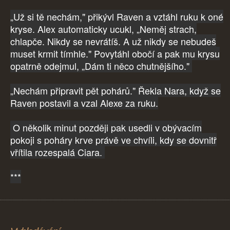
„Už si tě nechám," přikývl Raven a vztáhl ruku k oné
kryse. Alex automaticky ucukl, „Neměj strach,
chlapče. Nikdy se nevrátíš. A už nikdy se nebudeš
muset krmit tímhle." Povytáhl obočí a pak mu krysu
opatrně odejmul, „Dám ti něco chutnějšího."
„Nechám připravit pět pohárů." Řekla Nara, když se
Raven postavil a vzal Alexe za ruku.
O několik minut později pak usedli v obývacím
pokoji s poháry krve právě ve chvíli, kdy se dovnitř
vřítila rozespalá Ciara.
***