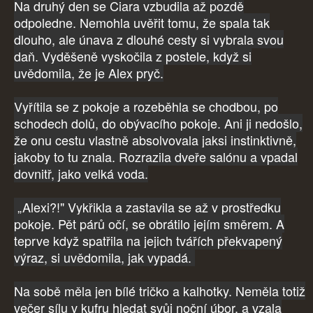
Na druhý den se Ciara vzbudila až pozdě
odpoledne. Nemohla uvěřit tomu, že spala tak
dlouho, ale únava z dlouhé cesty si vybrala svou
daň. Vyděšeně vyskočila z postele, když si
uvědomila, že je Alex pryč.
Vyřítila se z pokoje a rozeběhla se chodbou, po
schodech dolů, do obývacího pokoje. Ani ji nedošlo,
že onu cestu vlastně absolvovala jaksi instinktivně,
jakoby to tu znala. Rozrazila dveře salónu a vpadal
dovnitř, jako velká voda.
„Alexi?!" Vykřikla a zastavila se až v prostředku
pokoje. Pět párů očí, se obrátilo jejím směrem. A
teprve když spatřila na jejich tvářích překvapený
výraz, si uvědomila, jak vypadá.
Na sobě měla jen bílé tričko a kalhotky. Neměla totiž
večer sílu v kufru hledat svůj noční úbor, a vzala