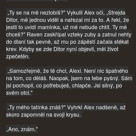
„Ty se na mě nezlobíš?" Vykulil Alex oči, „Strejda
Ditor, mě jednou viděl a nařezal mi za to. A řekl, že
jestli to uvidí maminka, už mě nebude chtít. Ty mě
chceš?" Raven zaskřípal vzteky zuby a zatnul nehty
do dlaní tak pevně, až mu po zápěstí začala stékat
krev. Kdyby se zde Ditor nyní objevil, měl život
zpečetěn.
„Samozřejmě, že tě chci, Alexi. Není nic špatného
na tom, co děláš. Naopak, jsem na tebe pyšný. Sám
jsi pochopil, co potřebuješ, chlapče. Jsi silný, po
svém otci."
„Ty mého tatínka znáš?" Vyhrkl Alex nadšeně, až
skoro zapomněl na svoji krysu.
„Ano, znám."