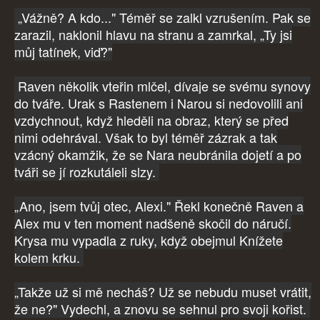
„Vážně? A kdo..." Téměř se zalkl vzrušením. Pak se
zarazil, naklonil hlavu na stranu a zamrkal, „Ty jsi
můj tatínek, viď?"
Raven několik vteřin mlčel, dívaje se svému synovy
do tváře. Urak s Rastenem i Narou si nedovolili ani
vzdychnout, když hleděli na obraz, který se před
nimi odehrával. Však to byl téměř zázrak a tak
vzácný okamžik, že se Nara neubránila dojetí a po
tváři se jí rozkutáleli slzy.
„Ano, jsem tvůj otec, Alexi." Řekl konečně Raven a
Alex mu v ten moment nadšeně skočil do náručí.
Krysa mu vypadla z ruky, když obejmul Knížete
kolem krku.
„Takže už si mě necháš? Už se nebudu muset vrátit,
že ne?" Vydechl, a znovu se sehnul pro svoji kořist.