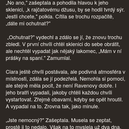
„No ano," zašeptala a pohodila hlavou k jeho
sklenici, „k rajčatovému džusu, by se hodil tvrdý sýr.
Jestli chcete," polkla. Cítila se trochu rozpačitě,
„dáte mi ochutnat?"
„Ochutnat?" vydechl a zdálo se jí, že znovu trochu
zbledl. V první chvíli chtěl sklenici do sebe obrátit,
ale nechtěl vypadat jak nějaký lakomec, „Mám v ní
prášky na spaní." Zamumlal.
Ciara ještě chvíli postávala, ale podivná atmosféra v
místnosti, zdála se jí podezřelá. Nemohla si pomoci,
ale stejně měla pocit, že není Ravenovy dobře. I
jeho bratři vypadali, jakoby chtěli každou chvíli
vystartovat. Zřejmě obavami, kdyby se opět hroutil.
A vypadal na to. Zrovna tak, jako minule.
„Jste nemocný?" Zašeptala. Musela se zeptat,
prostě ji to nedalo. Však na to myslela už dva dna,