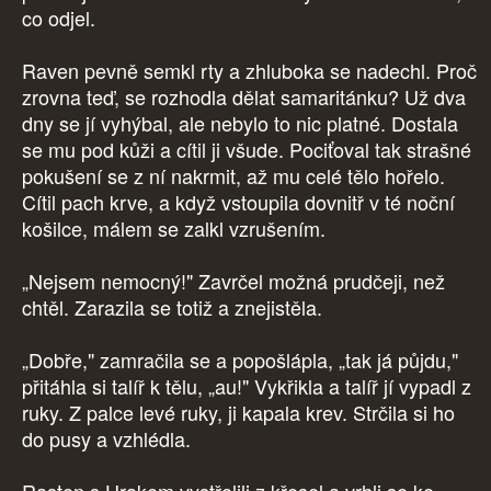
co odjel.
Raven pevně semkl rty a zhluboka se nadechl. Proč
zrovna teď, se rozhodla dělat samaritánku? Už dva
dny se jí vyhýbal, ale nebylo to nic platné. Dostala
se mu pod kůži a cítil ji všude. Pociťoval tak strašné
pokušení se z ní nakrmit, až mu celé tělo hořelo.
Cítil pach krve, a když vstoupila dovnitř v té noční
košilce, málem se zalkl vzrušením.
„Nejsem nemocný!" Zavrčel možná prudčeji, než
chtěl. Zarazila se totiž a znejistěla.
„Dobře," zamračila se a popošlápla, „tak já půjdu,"
přitáhla si talíř k tělu, „au!" Vykřikla a talíř jí vypadl z
ruky. Z palce levé ruky, ji kapala krev. Strčila si ho
do pusy a vzhlédla.