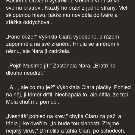
Rasten s Urakem vystřelili z křesel a vrhli se ke
svému bratrovi. Každý ho držel z jedné strany. Měl
sklopenou hlavu, takže mu neviděla do tváře a
ztěžka oddychoval.
„Pane bože!" Vykřikla Ciara vyděšeně, a rázem
zapomněla na své zranění. Hnula se směrem k
němu, ale Nara ji zadržela.
„Pojď! Musíme jít!" Zasténala Nara, „Bratři ho
dlouho neudrží."
„A..., ale co mu je?" Vykoktala Ciara plačky. Pohled
na něj, ji téměř drtil. Nechápala to, ale cítila, že trpí.
Měla chuť mu pomoci.
„Nesnáší pohled na krev," chytla Ciaru za paži a
táhla ji ke dveřím, „to bude tou slabostí. Zřejmě
nějaký virus." Drmolila a táhla Ciaru po schodech.