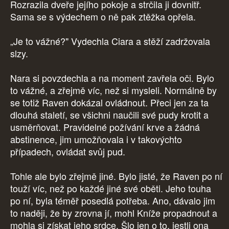
Rozrazila dveře jejího pokoje a strčila ji dovnitř.
Sama se s výdechem o ně pak ztěžka opřela.
„Je to vážné?" Vydechla Ciara a stěží zadržovala
slzy.
Nara si povzdechla a na moment zavřela oči. Bylo
to vážné, a zřejmě víc, než si mysleli. Normálně by
se totiž Raven dokázal ovládnout. Přeci jen za ta
dlouhá staletí, se všichni naučili své pudy krotit a
usměrňovat. Pravidelné požívání krve a žádná
abstinence, jim umožňovala i v takovýchto
případech, ovládat svůj pud.
Tohle ale bylo zřejmě jiné. Bylo jisté, že Raven po ní
touží víc, než po každé jiné své oběti. Jeho touha
po ní, byla téměř posedlá potřeba. Ano, dávalo jim
to naději, že by zrovna jí, mohl Kníže propadnout a
mohla si získat jeho srdce. Šlo jen o to, jestli ona