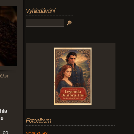
Vyhledávání
 ČÁST
hla
se
Fotoalbum
, co
MOJE KNIHY