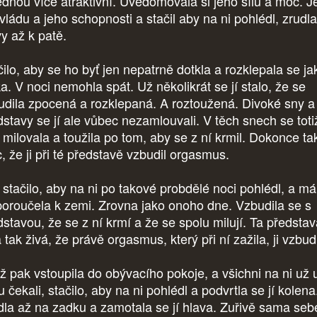
ednou více atraktivní. Uvědomovala si jeho sílu a moc. J
vládu a jeho schopnosti a stačil aby na ni pohlédl, zrudl
vy až k patě.
čilo, aby se ho byť jen nepatrně dotkla a rozklepala se ja
a. V noci nemohla spát. Už několikrát se jí stalo, že se
udila zpocená a rozklepaná. A roztoužená. Divoké sny a
dstavy se jí ale vůbec nezamlouvali. V těch snech se toti
 milovala a toužila po tom, aby se z ní krmil. Dokonce ta
, že ji při té představě vzbudil orgasmus.
 stačilo, aby na ni po takové probdělé noci pohlédl, a m
poroučela k zemi. Zrovna jako onoho dne. Vzbudila se s
dstavou, že se z ní krmí a že se spolu milují. Ta předsta
 tak živá, že právě orgasmus, který při ní zažila, ji vzbud
ž pak vstoupila do obývacího pokoje, a všichni na ni už 
u čekali, stačilo, aby na ni pohlédl a podvrtla se jí kolena
dla až na zadku a zamotala se jí hlava. Zuřivě sama seb