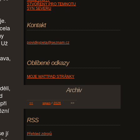
STVOŘENÝ PRO TEMNOTU
SYN SEVERU
je.
Kontakt
zcela
hy
. Už
povidkypeta@seznam.cz
tava,
Oblíbené odkazy
MOJE WATTPAD STRÁNKY
děli,
Archiv
d
při
<<
srpen
/
2026
>>
ózní
RSS
e jí
Přehled zdrojů