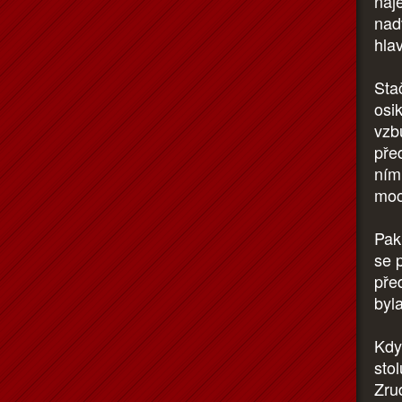
naj
nad
hla
Sta
osik
vzb
pře
ním
moc
Pak
se 
pře
byla
Kdy
stol
Zru