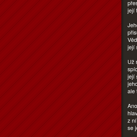
pře
její
Jeh
přis
Vědě
její
Už 
spíc
její
jeho
ale
Ano,
hlav
z n
se 