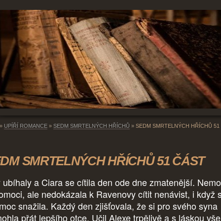
»
UPÍŘÍ ROMANCE
»
SEDM SMRTELNÝCH HŘÍCHŮ
»
SEDM SMRTELNÝCH HŘÍCHŮ 51
DM SMRTELNÝCH HŘÍCHŮ 51 ČÁST
 ubíhaly a Ciara se cítila den ode dne zmatenější. Nemo
pomoci, ale nedokázala k Ravenovy cítit nenávist, i když 
 moc snažila. Každý den zjišťovala, že si pro svého syna
ohla přát lepšího otce. Učil Alexe trpělivě a s láskou vše