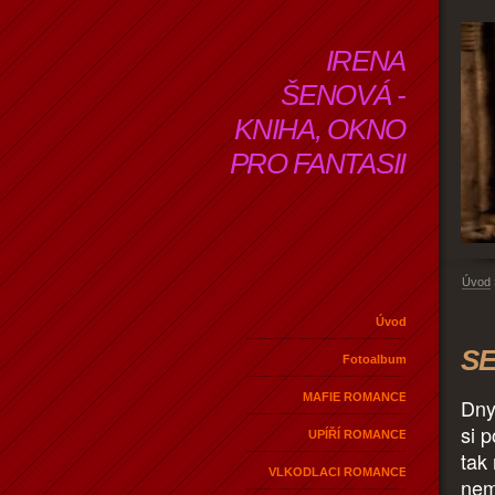
IRENA
ŠENOVÁ -
KNIHA, OKNO
PRO FANTASII
Úvod
Úvod
SE
Fotoalbum
MAFIE ROMANCE
Dny
si 
UPÍŘÍ ROMANCE
tak
VLKODLACI ROMANCE
nem