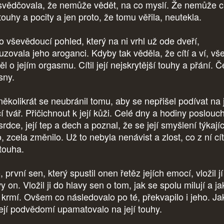
svědčovala, že nemůže vědět, na co myslí. Že nemůže cí
 touhy a pocity a jen proto, že tomu věřila, neutekla.
o vševědoucí pohled, který na ni vrhl už ode dveří,
uzovala jeho aroganci. Kdyby tak věděla, že cítí a ví, vše
l o jejím orgasmu. Cítil její nejskrytější touhy a přání. Č
 sny.
několikrát se neubránil tomu, aby se nepřišel podívat na j
í tvář. Přičichnout k její kůži. Celé dny a hodiny poslouc
 srdce, její tep a dech a poznal, že se její smyšlení týkají
, zcela změnilo. Už to nebyla nenávist a zlost, co z ní cíti
 touha.
 první sen, který spustil onen řetěz jejích emocí, vložil j
y on. Vložil ji do hlavy sen o tom, jak se spolu milují a ja
í krmí. Ovšem co následovalo po té, překvapilo i jeho. J
její podvědomí upamatovalo na její touhy.