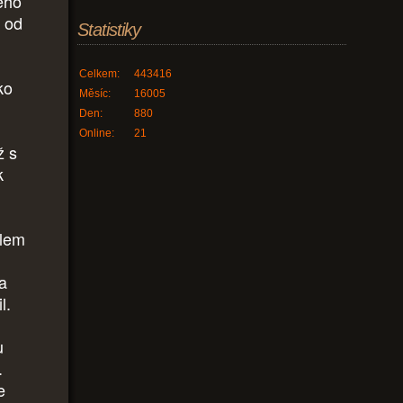
eho
a od
Statistiky
Celkem:
443416
ko
Měsíc:
16005
Den:
880
Online:
21
ž s
k
álem
va
il.
u
.
e