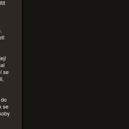
tit
.
etl
ejí
hal
cí se
l,
í do
k se
akoby