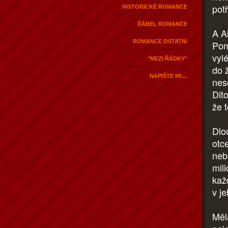
pot
HISTORICKÉ ROMANCE
ĎÁBEL ROMANCE
A A
ROMANCE OSTATNÍ
Pom
vyl
"MEZI ŘÁDKY"
do 
NAPIŠTE MI....
nes
Dit
že 
Dlo
otc
neb
mili
kaž
v j
Měla