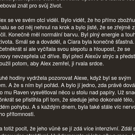
řeboval znát pro svůj život.
lex se ve svém otci viděl. Bylo vidět, že ho přímo zbožňu
alu se od něj nehnul na krok a bylo jisté, že se zřejmě 
éčil. Konečně měl normální barvu. Byl plný energie a tou
života. Smál se a dováděl, a Ciara byla konečně šťastná
četněkrát si ale vyčítala svou slepotu a hloupost, že se
orovy nevzepřela už dříve. Byl přeci Alexův strýc a předs
toužil potom, aby Alex zemřel, ji rvala srdce.
uhé hodiny vydržela pozorovat Alexe, když byl se svým
em. A že s ním byl pořád. A bylo jí jedno, zda právě dová
o mu Raven vysvětloval něco u stolu nad papíry. Už sna
ónkrát se přistihla při tom, že sleduje jeho dokonalé tělo, 
dém pohybu. A s každým dnem, byla také stále víc nerv
eho přítomnosti.
 totiž pocit, že jeho vůně se jí zdá více intenzivní. Zdál s