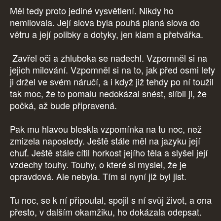
Měl tedy proto jediné vysvětlení. Nikdy ho
nemilovala. Její slova byla pouhá planá slova do
větru a její polibky a dotyky, jen klam a přetvářka.
Zavřel oči a zhluboka se nadechl. Vzpomněl si na
jejich milování. Vzpomněl si na to, jak před osmi lety
ji držel ve svém náručí, a i když již tehdy po ní toužil
tak moc, že to pomalu nedokázal snést, slíbil ji, že
počká, až bude připravená.
Pak mu hlavou bleskla vzpomínka na tu noc, než
zmizela naposledy. Ještě stále měl na jazyku její
chuť. Ještě stále cítil horkost jejího těla a slyšel její
vzdechy touhy. Touhy, o které si myslel, že je
opravdová. Ale nebyla. Tím si nyní již byl jist.
Tu noc, se k ní připoutal, spojil s ní svůj život, a ona
přesto, v dalším okamžiku, ho dokázala odepsat.