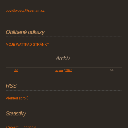
povidkypeta@seznam.cz
Oblíbené odkazy
MOJE WATTPAD STRÁNKY
Archiv
<<
srpen
/
2026
>>
RSS
Přehled zdrojů
Statistiky
Celkem:
446448