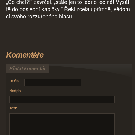
„Co chci?!" zavrčel, „stále jen to jedno jediné! Vysát
tě do poslední kapičky." Řekl zcela upřímně, vědom
si svého rozzuřeného hlasu.
Komentáře
Přidat komentář
Jméno:
Nadpis:
Text: