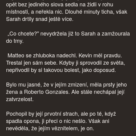
opět bez jediného slova sedla na židli v rohu
místnosti, a neřekla nic. Dlouhé minuty ticha, však
Sarah drtily snad ještě více.
„Co chcete?" nevydržela již to Sarah a zamžourala
do tmy.
Matteo se zhluboka nadechl. Kevin měl pravdu.
Trestal jen sám sebe. Kdyby ji sprovodil ze světa,
nepřivodil by si takovou bolest, jako doposud.
Bylo mu jasné, že v jejím zmizení, měla prsty jeho
žena a Roberto Gonzales. Ale stále nechápal její
zatvrzelost.
Pochopil by její prvotní strach, ale po té, když
spadla opona, ji přeci o nic nešlo. Však ani
nevěděla, že jejím věznitelem, je on.