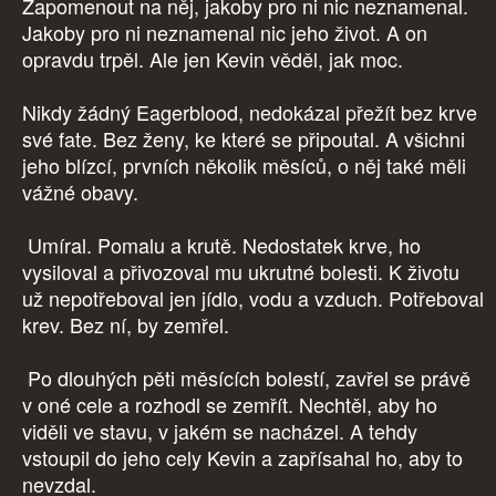
Zapomenout na něj, jakoby pro ni nic neznamenal.
Jakoby pro ni neznamenal nic jeho život. A on
opravdu trpěl. Ale jen Kevin věděl, jak moc.
Nikdy žádný Eagerblood, nedokázal přežít bez krve
své fate. Bez ženy, ke které se připoutal. A všichni
jeho blízcí, prvních několik měsíců, o něj také měli
vážné obavy.
Umíral. Pomalu a krutě. Nedostatek krve, ho
vysiloval a přivozoval mu ukrutné bolesti. K životu
už nepotřeboval jen jídlo, vodu a vzduch. Potřeboval
krev. Bez ní, by zemřel.
Po dlouhých pěti měsících bolestí, zavřel se právě
v oné cele a rozhodl se zemřít. Nechtěl, aby ho
viděli ve stavu, v jakém se nacházel. A tehdy
vstoupil do jeho cely Kevin a zapřísahal ho, aby to
nevzdal.