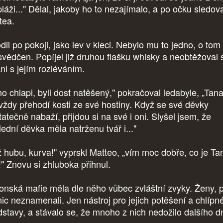
láži..." Dělal, jakoby ho to nezajímalo, a po očku sledov
tea.
il po pokoji, jako lev v kleci. Nebylo mu to jedno, o tom 
svědčen. Popíjel již druhou flašku whisky a neobtěžoval 
ani s jejím rozléváním.
ho chlapi, byli dost natěšený," pokračoval ledabyle, „Tan
 vždy přehodí kosti ze své hostiny. Když se své děvky
atečně nabaží, přijdou si na své i oni. Slyšel jsem, že
lední děvka měla natrženu tvář i..."
ž hubu, kurva!" vyprskl Matteo, „vím moc dobře, co je T
!" Znovu si zhluboka přihnul.
onská mafie měla dle něho vůbec zvláštní zvyky. Ženy, 
nic neznamenali. Jen nástroj pro jejich potěšení a chlípn
dstavy, a stávalo se, že mnoho z nich nedožilo dalšího d