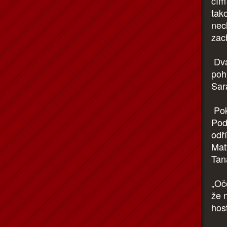
čím
tak
nec
zac
Dva
poh
Sar
Pok
Pod
odř
Mat
Tan
„Oč
že 
hos