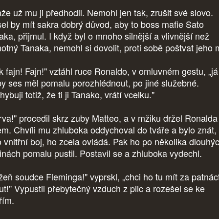
že už mu ji předhodil. Nemohl jen tak, zrušit své slovo.
el by mít sakra dobrý důvod, aby to boss mafie Sato
ka, přijmul. I když byl o mnoho silnější a vlivnější než
otný Tanaka, nemohl si dovolit, proti sobě poštvat jeho m
k fajn! Fajn!" vztáhl ruce Ronaldo, v omluvném gestu, „já
by ses měl pomalu porozhlédnout, po jiné služebné.
ybuji totiž, že ti ji Tanako, vrátí vcelku."
rva!" procedil skrz zuby Matteo, a v mžiku držel Ronalda
em. Chvíli mu zhluboka oddychoval do tváře a bylo znát,
o vnitřní boj, ho zcela ovládá. Pak ho po několika dlouhý
řinách pomalu pustil. Postavil se a zhluboka vydechl.
žeň soudce Fleminga!" vyprskl, „chci ho tu mít za patnác
ut!" Vypustil přebytečný vzduch z plic a rozešel se ke
řím.