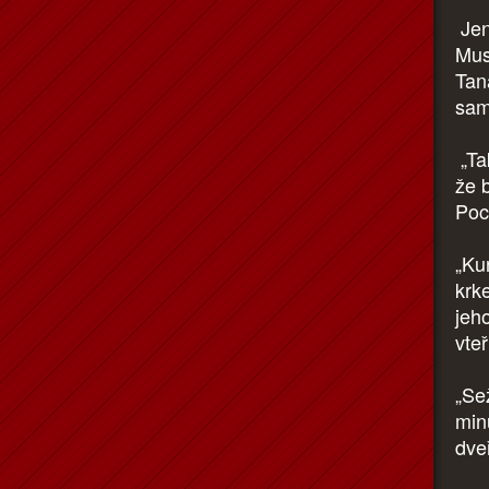
Jen
Mus
Tana
sam
„Ta
že 
Poch
„Ku
krk
jeh
vte
„Se
min
dve