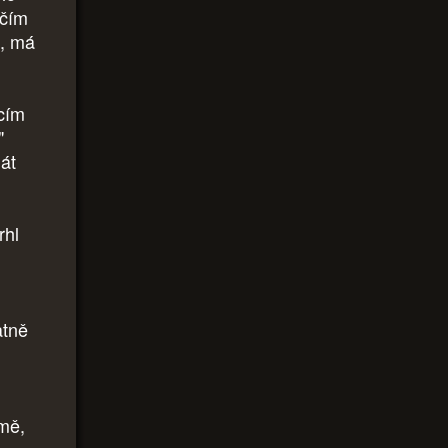
nčím
a, má
ucím
"
át
rhl
atně
mě,