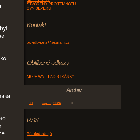
al
STVOŘENÝ PRO TEMNOTU
SYN SEVERU
Kontakt
byl
se
povidkypeta@seznam.cz
ako
Oblíbené odkazy
MOJE WATTPAD STRÁNKY
Archiv
anaka
<<
srpen
/
2026
>>
pro
RSS
é
ne.
Přehled zdrojů