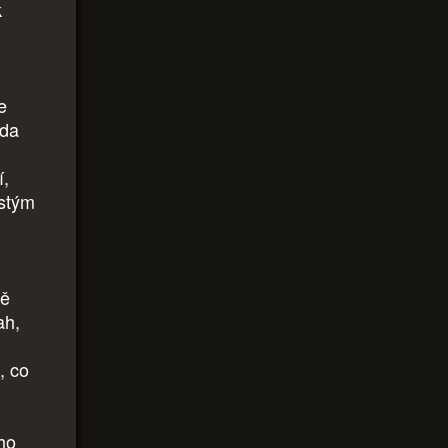
k
e
Zda
í,
istým
ně
ah,
, co
ho