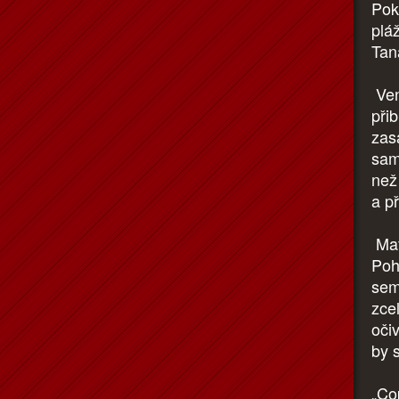
Pok
plá
Tan
Ven
přib
zas
sam
než
a p
Mat
Poh
semk
zce
oči
by 
„Co