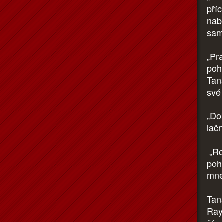
pří
nab
sam
„Pr
poh
Tan
své
„Dob
lač
„Ro
poh
mne
Tan
Ray