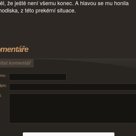
ěl, že ještě není všemu konec. A hlavou se mu honila
hodiska, z této prekérní situace.
mentáře
idat komentář
no:
pis:
: