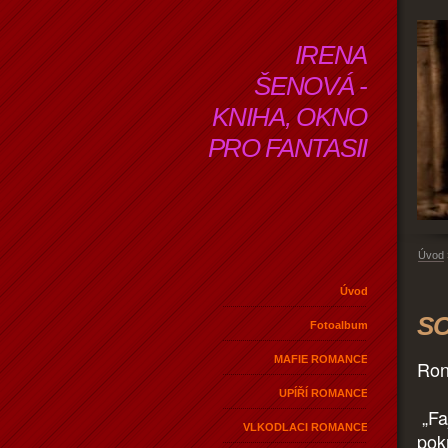
IRENA
ŠENOVÁ -
KNIHA, OKNO
PRO FANTASII
Úvod
Úvod
SO
Fotoalbum
MAFIE ROMANCE
Ron
UPÍŘÍ ROMANCE
„Faj
VLKODLACI ROMANCE
pokr