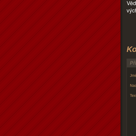
Věd
výc
Ko
Př
Jmé
Nad
Text