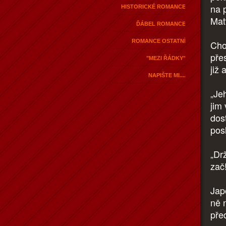
na p
HISTORICKÉ ROMANCE
Mat
ĎÁBEL ROMANCE
ROMANCE OSTATNÍ
Chod
pře
"MEZI ŘÁDKY"
již 
NAPIŠTE MI....
„Je
jim
dost
pos
„Dr
zač
Jap
ně 
pře