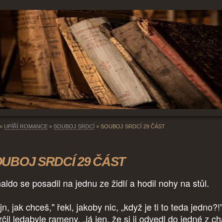
»
UPÍŘÍ ROMANCE
»
SOUBOJ SRDCÍ
»
SOUBOJ SRDCÍ 29 ČÁST
UBOJ SRDCÍ 29 ČÁST
aldo se posadil na jednu ze židlí a hodil nohy na stůl.
n, jak chceš," řekl, jakoby nic, „když je ti to teda jedno?!
čil ledabyle rameny, „já jen, že si ji odvedl do jedné z c