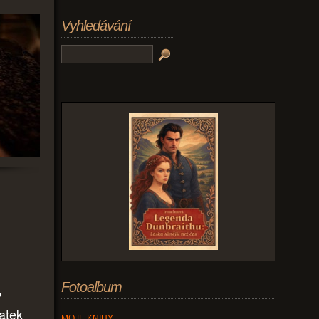
Vyhledávání
Fotoalbum
"
hatek
MOJE KNIHY