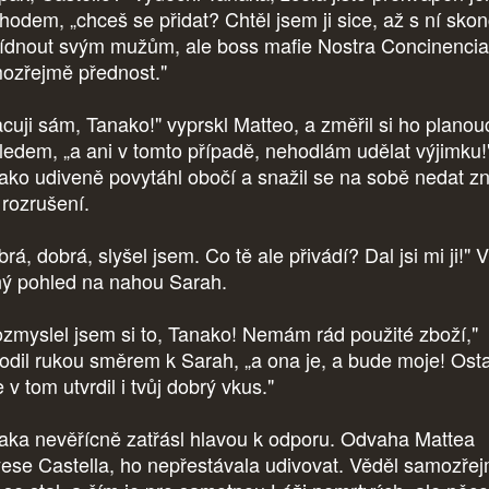
chodem, „chceš se přidat? Chtěl jsem ji sice, až s ní sko
ídnout svým mužům, ale boss mafie Nostra Concinenci
ozřejmě přednost."
acuji sám, Tanako!" vyprskl Matteo, a změřil si ho plano
ledem, „a ani v tomto případě, nehodlám udělat výjimku!
ako udiveně povytáhl obočí a snažil se na sobě nedat zn
 rozrušení.
rá, dobrá, slyšel jsem. Co tě ale přivádí? Dal jsi mi ji!" V
ný pohled na nahou Sarah.
zmyslel jsem si to, Tanako! Nemám rád použité zboží,"
odil rukou směrem k Sarah, „a ona je, a bude moje! Ost
 v tom utvrdil i tvůj dobrý vkus."
aka nevěřícně zatřásl hlavou k odporu. Odvaha Mattea
ese Castella, ho nepřestávala udivovat. Věděl samozřej