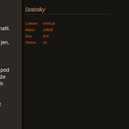
Statistiky
Celkem:
444416
afii.
Měsíc:
16609
Den:
816
 jen,
Online:
16
 pod
 že
ch
t