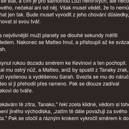
 se stal, a čím je pro samotnou Lóži nemrtvých, ale něco
ového, nečekal ani od něj. Však musel vědět, že to nem
hat jen tak. Bude muset vyvodit z jeho chování důsledky,
hovat si svou tvář.
 nejvlivnější muži planety se dlouhé sekundy měřili
ledem. Nakonec se Matteo hnul, a přistoupil až ke sváz
ah.
ynul rukou dozadu směrem ke Kevinovi a ten pochopil.
al mu ostrý nůž, a Matteo, aniž by spustil z Tanaky zrak,
ízl vysílenou a vyděšenou Sarah. Svezla se mu do náruč
teo si ji přehodil přes rameno. Pak se dlouze zadíval
akovi do tváře.
ekávám tě zítra, Tanako," řekl zcela klidně, vědom si toh
není jiného východiska, „zatím tě dále považuji za svého
ta." Pak se otočil a rázným krokem vykročil směrem k 