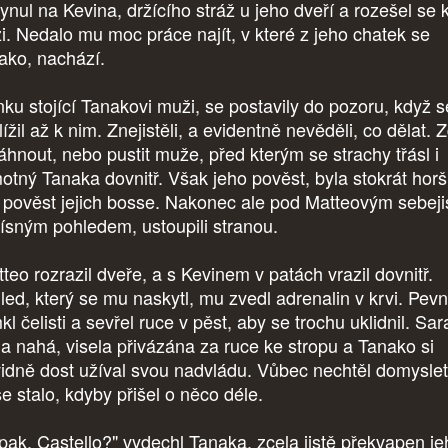
ynul na Kevina, držícího stráž u jeho dveří a rozešel se 
ži. Nedalo mu moc práce najít, v které z jeho chatek se
ako, nachází.
ku stojící Tanakovi muži, se postavily do pozoru, když s
lížil až k nim. Znejistěli, a evidentně nevěděli, co dělat. 
áhnout, nebo pustit muže, před kterým se strachy třásl i
otný Tanaka dovnitř. Však jeho pověst, byla stokrát horš
 pověst jejich bosse. Nakonec ale pod Matteovým sebej
řísným pohledem, ustoupili stranou.
teo rozrazil dveře, a s Kevinem v patách vrazil dovnitř.
led, který se mu naskytl, mu zvedl adrenalin v krvi. Pev
l čelisti a sevřel ruce v pěst, aby se trochu uklidnil. Sar
la nahá, visela přivázána za ruce ke stropu a Tanako si
vidně dost užíval svou nadvládu. Vůbec nechtěl domyslet
se stalo, kdyby přišel o něco déle.
pak, Castello?" vydechl Tanaka, zcela jistě překvapen je