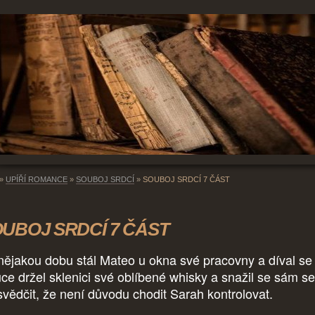
»
UPÍŘÍ ROMANCE
»
SOUBOJ SRDCÍ
»
SOUBOJ SRDCÍ 7 ČÁST
UBOJ SRDCÍ 7 ČÁST
nějakou dobu stál Mateo u okna své pracovny a díval se
uce držel sklenici své oblíbené whisky a snažil se sám s
svědčit, že není důvodu chodit Sarah kontrolovat.