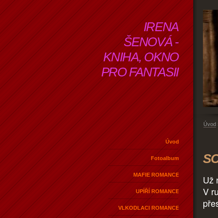
IRENA
ŠENOVÁ -
KNIHA, OKNO
PRO FANTASII
Úvod
Úvod
SO
Fotoalbum
MAFIE ROMANCE
Už 
V r
UPÍŘÍ ROMANCE
pře
VLKODLACI ROMANCE