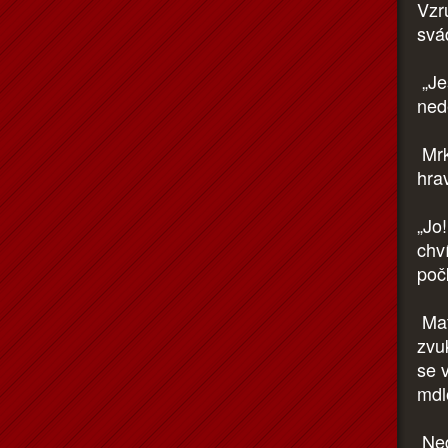
Vzr
svá
„Jes
ned
Mrkl
hra
„Jo!
chv
poč
Mat
zvu
se v
mdl
Ned