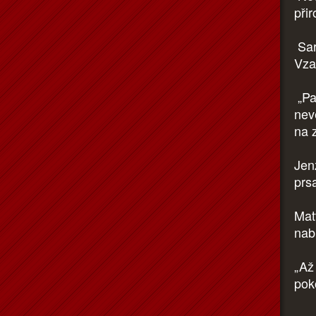
přir
Sar
Vza
„Pan
nev
na 
Jen
prsa
Mat
nab
„Až
poko