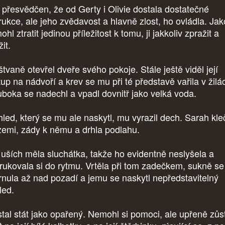
 přesvědčen, že od Gerty i Olivie dostala dostatečné
trukce, ale jeho zvědavost a hlavně zlost, ho ovládla. Ja
hl ztratit jedinou příležitost k tomu, ji jakkoliv zpražit a
žit.
tvaně otevřel dveře svého pokoje. Stále ještě viděl její
tup na nádvoří a krev se mu při té představě vařila v žilá
uboka se nadechl a vpadl dovnitř jako velká voda.
led, který se mu ale naskytl, mu vyrazil dech. Sarah kle
zemi, zády k němu a drhla podlahu.
uších měla sluchátka, takže ho evidentně neslyšela a
rukovala si do rytmu. Vrtěla při tom zadečkem, sukně se 
rnula až nad pozadí a jemu se naskytl nepředstavitelný
led.
tal stát jako opařený. Nemohl si pomoci, ale upřeně zůs