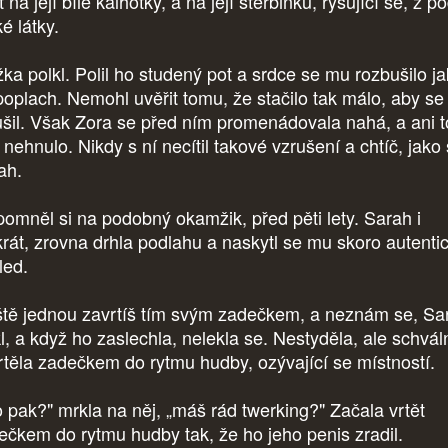
t na její bílé kalhotky, a na její štěrbinku, rýsující se, z p
ké látky.
žka polkl. Polil ho studený pot a srdce se mu rozbušilo j
poplach. Nemohl uvěřit tomu, že stačilo tak málo, aby se
ušil. Však Zora se před ním promenádovala nahá, a ani t
nehnulo. Nikdy s ní necítil takové vzrušení a chtíč, jako
ah.
omněl si na podobný okamžik, před pěti lety. Sarah i
krát, zrovna drhla podlahu a naskytl se mu skoro autenti
led.
ště jednou zavrtíš tím svým zadečkem, a neznám se, Sa
l, a když ho zaslechla, nelekla se. Nestyděla, ale schvál
rtěla zadečkem do rytmu hudby, ozývající se místností.
 pak?" mrkla na něj, „máš rád twerking?" Začala vrtět
ečkem do rytmu hudby tak, že ho jeho penis zradil.