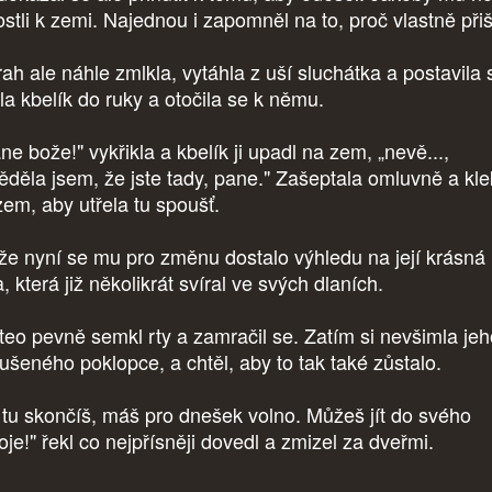
ostli k zemi. Najednou i zapomněl na to, proč vlastně přiš
ah ale náhle zmlkla, vytáhla z uší sluchátka a postavila 
la kbelík do ruky a otočila se k němu.
e bože!" vykřikla a kbelík ji upadl na zem, „nevě...,
ěděla jsem, že jste tady, pane." Zašeptala omluvně a kle
zem, aby utřela tu spoušť.
že nyní se mu pro změnu dostalo výhledu na její krásná
, která již několikrát svíral ve svých dlaních.
teo pevně semkl rty a zamračil se. Zatím si nevšimla jeh
ušeného poklopce, a chtěl, aby to tak také zůstalo.
 tu skončíš, máš pro dnešek volno. Můžeš jít do svého
je!" řekl co nejpřísněji dovedl a zmizel za dveřmi.