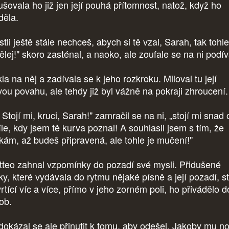
ušovala ho již jen její pouhá přítomnost, natož, když ho
děla.
tli ještě stále nechceš, abych si tě vzal, Sarah, tak tohle
ělej!" skoro zasténal, a naoko, ale zoufale se na ni podív
a na něj a zadívala se k jeho rozkroku. Miloval tu její
vou povahu, ale tehdy již byl vážně na pokraji zhroucení
 Stojí mi, kruci, Sarah!" zamračil se na ni, „stojí mi snad
íle, kdy jsem tě kurva poznal! A souhlasil jsem s tím, že
kám, až budeš připravená, ale tohle je mučení!"
teo zahnal vzpomínky do pozadí své mysli. Přidušené
ky, které vydávala do rytmu nějaké písně a její pozadí, s
rtící víc a více, přímo v jeho zorném poli, ho přivádělo d
ob.
okázal se ale přinutit k tomu, aby odešel. Jakoby mu n