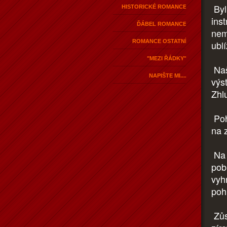
Byl
HISTORICKÉ ROMANCE
ins
ĎÁBEL ROMANCE
nemo
ROMANCE OSTATNÍ
ublí
"MEZI ŘÁDKY"
Naš
NAPIŠTE MI....
výs
Zhl
Poh
na 
Na 
pob
vyh
poh
Zůs