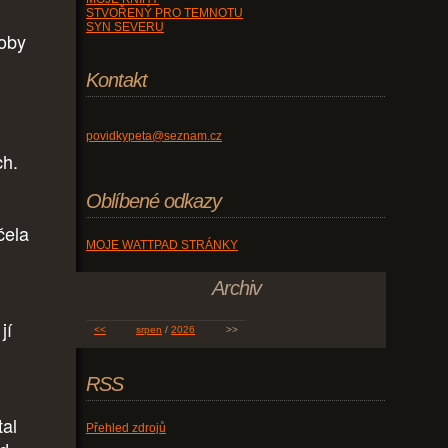
STVOŘENÝ PRO TEMNOTU
SYN SEVERU
koby
Kontakt
povidkypeta@seznam.cz
ch.
Oblíbené odkazy
čela
MOJE WATTPAD STRÁNKY
Archiv
jí
<<
srpen
/
2026
>>
RSS
tal
Přehled zdrojů