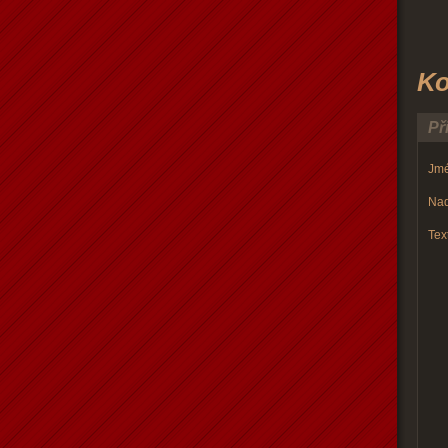
Ko
Př
Jmé
Nad
Text