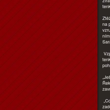
zíra
ten
Ztě
na 
vzr
ním 
Sar
Vzp
ten
poh
„Je
Řek
zav
„Co
zad