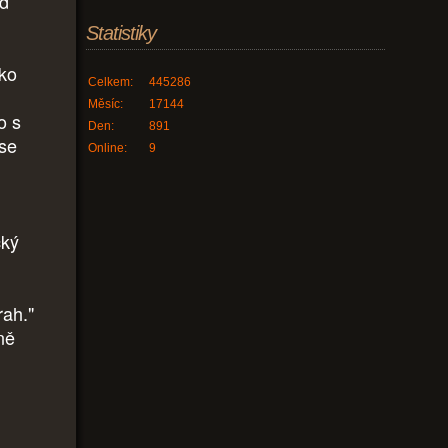
od
Statistiky
ako
Celkem:
445286
Měsíc:
17144
o s
Den:
891
 se
Online:
9
cký
rah."
ně