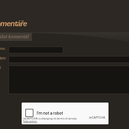
mentáře
idat komentář
no:
pis:
: