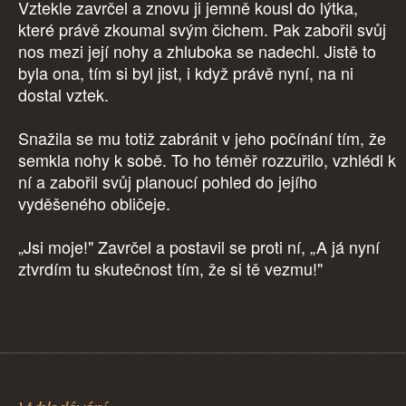
Vztekle zavrčel a znovu ji jemně kousl do lýtka,
které právě zkoumal svým čichem. Pak zabořil svůj
nos mezi její nohy a zhluboka se nadechl. Jistě to
byla ona, tím si byl jist, i když právě nyní, na ni
dostal vztek.
Snažila se mu totiž zabránit v jeho počínání tím, že
semkla nohy k sobě. To ho téměř rozzuřilo, vzhlédl k
ní a zabořil svůj planoucí pohled do jejího
vyděšeného obličeje.
„Jsi moje!" Zavrčel a postavil se proti ní, „A já nyní
ztvrdím tu skutečnost tím, že si tě vezmu!"