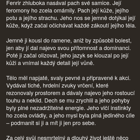
Fenrir zhluboka nasával pach své samice. Její
feromony ho zcela omámily. Pach její kůže, jejího
potu a jejího strachu. Jeho nos se jemně dotýkal její
kůže, když začal očichávat každé zákoutí jejího těla.
Jemně ji kousl do ramene, aniž by způsobil bolest,
jen aby jí dal najevo svou přítomnost a dominanci.
Poté ji začal olizovat, jeho jazyk se klouzal po její
kůži a vnímal každý detail její vůně.
Tělo měl napjaté, svaly pevné a připravené k akci.
Vydával tiché, hrdelní zvuky vrčení, které
rezonovaly prostorem a dávaly najevo jeho rostoucí
touhu a neklid. Dech se mu zrychlil a jeho pohyby
byly plné nezadržitelné energie. Jeho vlčí instinkty
ho zcela ovládly, a jeho mysl byla plná jediného cíle
– podmanit si ji a mít ji jen pro sebe.
Za celý svůj nesmrtelný a dlouhý život ještě něco