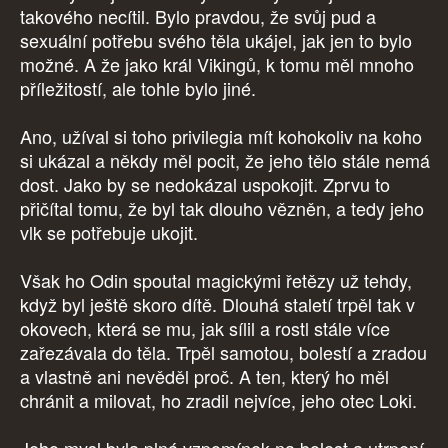
takového necítil. Bylo pravdou, že svůj pud a
sexuální potřebu svého těla ukájel, jak jen to bylo
možné. A že jako král Vikingů, k tomu měl mnoho
příležitostí, ale tohle bylo jiné.
Ano, užíval si toho privilegia mít kohokoliv na koho
si ukázal a někdy měl pocit, že jeho tělo stále nemá
dost. Jako by se nedokázal uspokojit. Zprvu to
přičítal tomu, že byl tak dlouho vězněn, a tedy jeho
vlk se potřebuje ukojit.
Však ho Odin spoutal magickými řetězy už tehdy,
když byl ještě skoro dítě. Dlouhá staletí trpěl tak v
okovech, která se mu, jak sílil a rostl stále více
zařezávala do těla. Trpěl samotou, bolestí a zradou
a vlastně ani nevěděl proč. A ten, který ho měl
chránit a milovat, ho zradil nejvíce, jeho otec Loki.