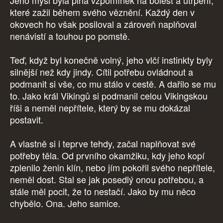
Jeho mysl byla plná vzpomínek na bolest a utrpení,
které zažil během svého věznění. Každý den v
okovech ho však posiloval a zároveň naplňoval
nenávistí a touhou po pomstě.
Teď, když byl konečně volný, jeho vlčí instinkty byly
silnější než kdy jindy. Cítil potřebu ovládnout a
podmanit si vše, co mu stálo v cestě. A dařilo se mu
to. Jako král Vikingů si podmanil celou Vikingskou
říši a neměl nepřítele, který by se mu dokázal
postavit.
A vlastně si i teprve tehdy, začal naplňovat své
potřeby těla. Od prvního okamžiku, kdy jeho kopí
zplenilo ženin klín, nebo jím pokořil svého nepřítele,
neměl dost. Stal se jak posedlý onou potřebou, a
stále měl pocit, že to nestačí. Jako by mu něco
chybělo. Ona. Jeho samice.